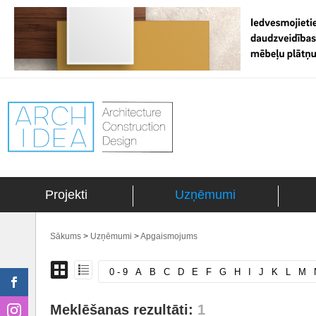
Projekti
Uzņēmumi
Sākums
>
Uzņēmumi
>
Apgaismojums
0 - 9
A
B
C
D
E
F
G
H
I
J
K
L
M
Meklēšanas rezultāti:
1