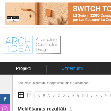
Projekti
Uzņēmumi
Sākums
>
Uzņēmumi
>
Apgaismojums
>
Stāvlampas
0 - 9
A
B
C
D
E
F
G
H
I
J
K
L
M
Meklēšanas rezultāti:
1