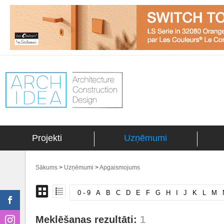
Projekti
Uzņēmumi
Sākums
>
Uzņēmumi
>
Apgaismojums
0 - 9
A
B
C
D
E
F
G
H
I
J
K
L
M
Meklēšanas rezultāti:
1