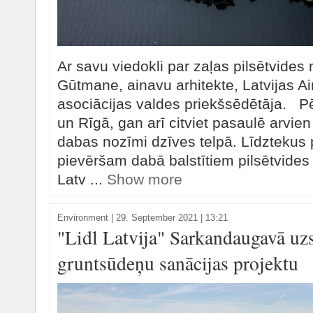
Ar savu viedokli par zaļas pilsētvides
Gūtmane, ainavu arhitekte, Latvijas Ai
asociācijas valdes priekšsēdētāja. P
un Rīgā, gan arī citviet pasaulē arvien
dabas nozīmi dzīves telpā. Līdztekus
pievēršam dabā balstītiem pilsētvides
Latv ...
Show more
Environment
|
29. September 2021 | 13:21
"Lidl Latvija" Sarkandaugavā uz
gruntsūdeņu sanācijas projektu