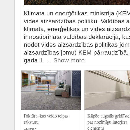
Klimata un enerģētikas ministrija (KE
vides aizsardzības politiku. Valdība
klimata, enerģētikas un vides aizsar
ir nostiprināta valdības deklarācijā, kas
nodot vides aizsardzības politikas jo
aizsardzības jomu) KEM pārraudzībā
gada 1. ...
Show more
Faktūra, kas veido telpas
Kāpēc augstās grīdlīste
raksturu
par nozīmīgu interjera
elementu
ANITRA