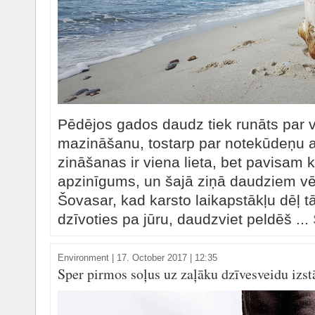
Pēdējos gados daudz tiek runāts par 
mazināšanu, tostarp par notekūdeņu at
zināšanas ir viena lieta, bet pavisam 
apzinīgums, un šajā ziņā daudziem vē
Šovasar, kad karsto laikapstākļu dēļ t
dzīvoties pa jūru, daudzviet peldēš ...
Environment
|
17. October 2017 | 12:35
Sper pirmos soļus uz zaļāku dzīvesveidu izs