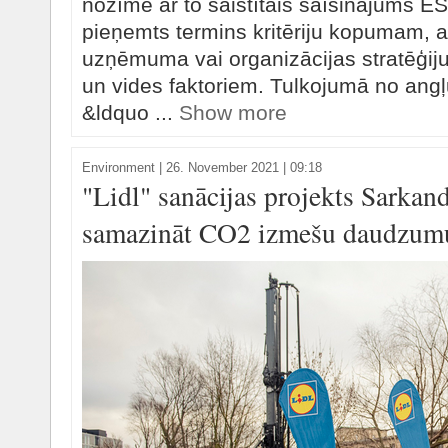
nozīmē ar to saistītais saīsinājums ESG
pieņemts termins kritēriju kopumam, ar
uzņēmuma vai organizācijas stratēģiju
un vides faktoriem. Tulkojumā no ang
&ldquo ...
Show more
Environment
|
26. November 2021 | 09:18
"Lidl" sanācijas projekts Sarkan
samazināt CO2 izmešu daudzumu