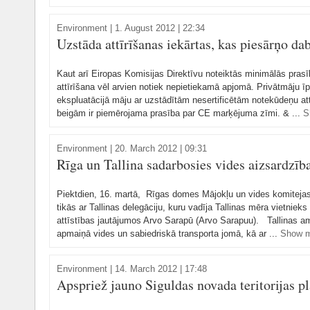
Environment
|
1. August 2012 | 22:34
Uzstāda attīrīšanas iekārtas, kas piesārņo da
Kaut arī Eiropas Komisijas Direktīvu noteiktās minimālās prasī
attīrīšana vēl arvien notiek nepietiekamā apjomā. Privātmāju ī
ekspluatācijā māju ar uzstādītām nesertificētām notekūdeņu att
beigām ir piemērojama prasība par CE marķējuma zīmi. & ...
S
Environment
|
20. March 2012 | 09:31
Rīga un Tallina sadarbosies vides aizsardzīb
Piektdien, 16. martā, Rīgas domes Mājokļu un vides komiteja
tikās ar Tallinas delegāciju, kuru vadīja Tallinas mēra vietniek
attīstības jautājumos Arvo Sarapū (Arvo Sarapuu). Tallinas a
apmaiņā vides un sabiedriskā transporta jomā, kā ar ...
Show 
Environment
|
14. March 2012 | 17:48
Apspriež jauno Siguldas novada teritorijas 