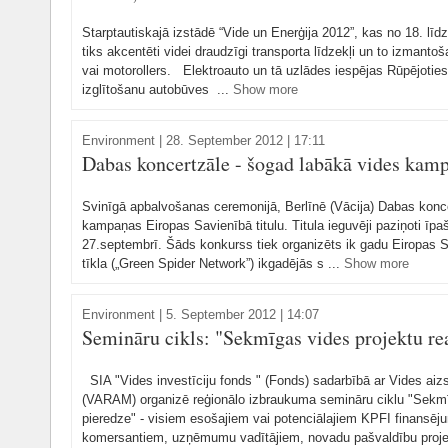
Starptautiskajā izstādē “Vide un Enerģija 2012”, kas no 18. līd
tiks akcentēti videi draudzīgi transporta līdzekļi un to izmanto
vai motorollers. Elektroauto un tā uzlādes iespējas Rūpējoties
izglītošanu autobūves ...
Show more
Environment
|
28. September 2012 | 17:11
Dabas koncertzāle - šogad labākā vides kam
Svinīgā apbalvošanas ceremonijā, Berlīnē (Vācija) Dabas konc
kampaņas Eiropas Savienībā titulu. Titula ieguvēji paziņoti īp
27.septembrī. Šāds konkurss tiek organizēts ik gadu Eiropas 
tīkla („Green Spider Network”) ikgadējās s ...
Show more
Environment
|
5. September 2012 | 14:07
Semināru cikls: "Sekmīgas vides projektu rea
SIA "Vides investīciju fonds " (Fonds) sadarbībā ar Vides aizsa
(VARAM) organizē reģionālo izbraukuma semināru ciklu "Sekmīg
pieredze" - visiem esošajiem vai potenciālajiem KPFI finansēj
komersantiem, uzņēmumu vadītājiem, novadu pašvaldību proje