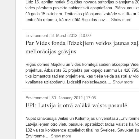
Līdz 16. aprīlim notiek Siguldas novada teritorijas plānojuma
vides pārskata projekta sabiedriskā apspriešana. Plānojumu iz
šā gada 15.oktobrim. Teritorijas plānojuma izstrāde saistīta ar 
teritoriālo reformu, kā rezultātā Siguldas nov ...
Show more
Environment
|
8. March 2012 | 10:00
Par Vides fonda līdzekļiem veidos jaunas zaļā
meliorācijas grāvjus
Rīgas domes Mājokļu un vides komiteja šodien akceptēja Vide
projektus. Atbalstīts 51 projekts par kopējo summu Ls 410 79
tiks izmantots tādiem projektiem, kas tiešā veidā saistīti ar v
kvalitātes uzlabošanu. Līdzekļi nepiecie&sca ...
Show more
Environment
|
30. January 2012 | 17:05
EPI: Latvija ir otrā zaļākā valsts pasaulē
Nupat iznākušajā Jeilas un Kolumbijas universitāšu „Environm
Latvija ieņem otro vietu pasaulē, apsteidzot tādas valstis kā Norv
132 valstu konkurencē atpaliekot tikai no Šveices. Savukārt šo
Environme ...
Show more