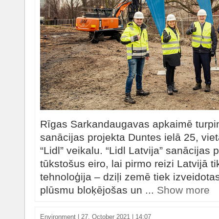
Rīgas Sarkandaugavas apkaimē turpin
sanācijas projekta Duntes ielā 25, viet
“Lidl” veikalu. “Lidl Latvija” sanācijas 
tūkstošus eiro, lai pirmo reizi Latvijā 
tehnoloģija – dziļi zemē tiek izveidot
plūsmu bloķējošas un ...
Show more
Environment
|
27. October 2021 | 14:07