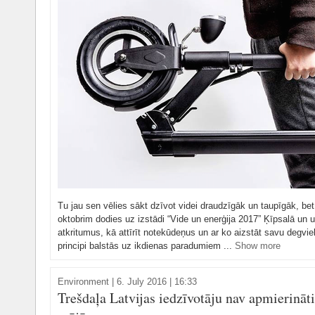
Tu jau sen vēlies sākt dzīvot videi draudzīgāk un taupīgāk, bet 
oktobrim dodies uz izstādi “Vide un enerģija 2017” Ķīpsalā un uzz
atkritumus, kā attīrīt notekūdeņus un ar ko aizstāt savu degvi
principi balstās uz ikdienas paradumiem ...
Show more
Environment
|
6. July 2016 | 16:33
Trešdaļa Latvijas iedzīvotāju nav apmierināti