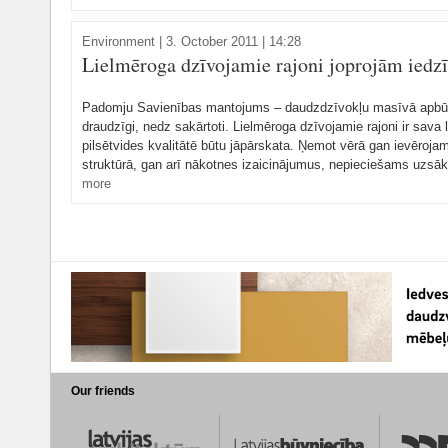
Environment
|
3. October 2011 | 14:28
Lielmēroga dzīvojamie rajoni joprojām iedzī
Padomju Savienības mantojums – daudzdzīvokļu masīvā apbūv
draudzīgi, nedz sakārtoti. Lielmēroga dzīvojamie rajoni ir sava 
pilsētvides kvalitātē būtu jāpārskata. Ņemot vērā gan ievēroja
struktūrā, gan arī nākotnes izaicinājumus, nepieciešams uzsākt
more
Our friends