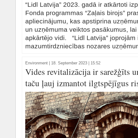
“Lidl Latvija” 2023. gadā ir atkārtoti i
Fonda programmas “Zaļais birojs” pr
apliecinājumu, kas apstiprina uzņēmum
un uzņēmuma veiktos pasākumus, lai 
apkārtējo vidi. “Lidl Latvija” joprojām 
mazumtirdzniecības nozares uzņēmums 
Environment
|
18. September 2023 | 15:52
Vides revitalizācija ir sarežģīts
taču ļauj izmantot ilgtspējīgus r