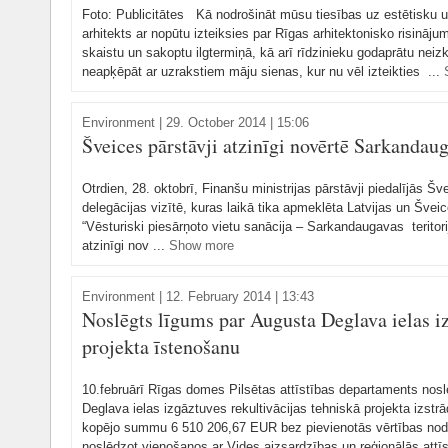
Foto: Publicitātes Kā nodrošināt mūsu tiesības uz estētisku u
arhitekts ar nopūtu izteiksies par Rīgas arhitektonisko risināju
skaistu un sakoptu ilgtermiņā, kā arī rīdzinieku godaprātu neiz
neapķēpāt ar uzrakstiem māju sienas, kur nu vēl izteikties ...
Environment
|
29. October 2014 | 15:06
Šveices pārstāvji atzinīgi novērtē Sarkandaug
Otrdien, 28. oktobrī, Finanšu ministrijas pārstāvji piedalījās 
delegācijas vizītē, kuras laikā tika apmeklēta Latvijas un Šv
“Vēsturiski piesārņoto vietu sanācija – Sarkandaugavas teritor
atzinīgi nov ...
Show more
Environment
|
12. February 2014 | 13:43
Noslēgts līgums par Augusta Deglava ielas iz
projekta īstenošanu
10.februārī Rīgas domes Pilsētas attīstības departaments nosl
Deglava ielas izgāztuves rekultivācijas tehniskā projekta izstr
kopējo summu 6 510 206,67 EUR bez pievienotās vērtības nod
noslēdzot vienošanos ar Vides aizsardzības un reģionālās attīst