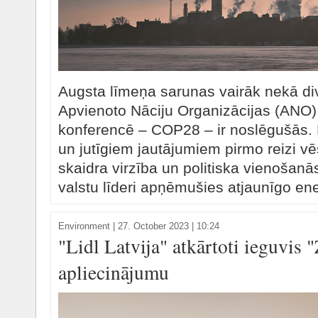
Augsta līmeņa sarunas vairāk nekā d
Apvienoto Nāciju Organizācijas (ANO)
konferencē – COP28 – ir noslēgušās. 
un jutīgiem jautājumiem pirmo reizi v
skaidra virzība un politiska vienoša
valstu līderi apņēmušies atjaunīgo ener
Environment
|
27. October 2023 | 10:24
"Lidl Latvija" atkārtoti ieguvis "
apliecinājumu