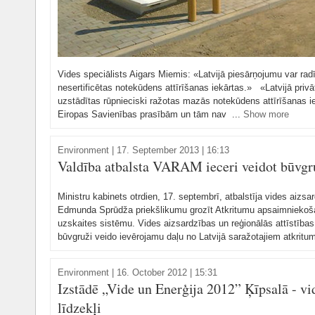
Vides speciālists Aigars Miemis: «Latvijā piesārņojumu var radīt
nesertificētas notekūdens attīrīšanas iekārtas.» «Latvijā privāta
uzstādītas rūpnieciski ražotas mazās notekūdens attīrīšanas iek
Eiropas Savienības prasībām un tām nav ...
Show more
Environment
|
17. September 2013 | 16:13
Valdība atbalsta VARAM ieceri veidot būvgr
Ministru kabinets otrdien, 17. septembrī, atbalstīja vides aizsa
Edmunda Sprūdža priekšlikumu grozīt Atkritumu apsaimniekoša
uzskaites sistēmu. Vides aizsardzības un reģionālās attīstīb
būvgruži veido ievērojamu daļu no Latvijā saražotajiem atkritu
Environment
|
16. October 2012 | 15:31
Izstādē „Vide un Enerģija 2012” Ķīpsalā - vi
līdzekļi