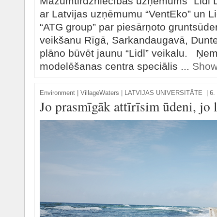
Mazumtirdzniecības uzņēmums “Lidl La
ar Latvijas uzņēmumu “VentEko” un L
“ATG group” par piesārņoto gruntsūde
veikšanu Rīgā, Sarkandaugavā, Dunte
plāno būvēt jaunu “Lidl” veikalu. Ņe
modelēšanas centra speciālis ...
Show
Environment
|
VillageWaters | LATVIJAS UNIVERSITĀTE
|
6.
Jo prasmīgāk attīrīsim ūdeni, jo