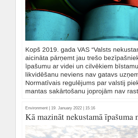
Kopš 2019. gada VAS “Valsts nekusta
aicināta pārņemt jau trešo bezīpašn
īpašumu ar videi un cilvēkiem bīstam
likvidēšanu neviens nav gatavs uzņemt
Normatīvais regulējums par valstij pie
mantas sakārtošanu joprojām nav rast
Environment
|
19. January 2022 | 15:16
Kā mazināt nekustamā īpašuma 