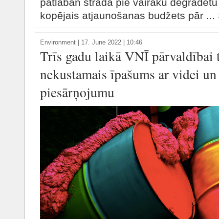
patlaban strādā pie vairāku degradētu
kopējais atjaunošanas budžets pār ...
Environment
|
17. June 2022 | 10:46
Trīs gadu laikā VNĪ pārvaldībai t
nekustamais īpašums ar videi un
piesārņojumu