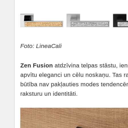
Foto: LineaCali
Zen Fusion
atdzīvina telpas stāstu, ien
apvītu eleganci un cēlu noskaņu. Tas ra
būtība nav pakļauties modes tendencēm
raksturu un identitāti.