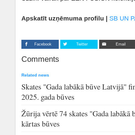
Apskatīt uzņēmuma profilu |
SB UN 
Facebook
Twitter
Email
Comments
Related news
Skates "Gada labākā būve Latvijā" fi
2025. gada būves
Žūrija vērtē 74 skates "Gada labākā 
kārtas būves