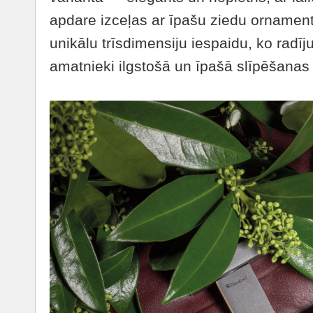
apdare izceļas ar īpašu ziedu ornamen
unikālu trīsdimensiju iespaidu, ko radīju
amatnieki ilgstošā un īpašā slīpēšanas