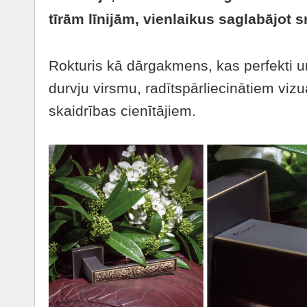
tīrām līnijām, vienlaikus saglabājot 
Rokturis kā dārgakmens, kas perfekti 
durvju virsmu, radītspārliecinātiem viz
skaidrības cienītājiem.