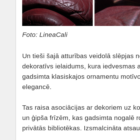
Foto: LineaCali
Un tieši šajā atturības veidolā slēpjas
dekoratīvs ielaidums, kura iedvesmas 
gadsimta klasiskajos ornamentu motīvo
elegancē.
Tas raisa asociācijas ar dekoriem uz k
un ģipša frīzēm, kas gadsimta nogalē r
privātās bibliotēkas. Izsmalcināta atsa