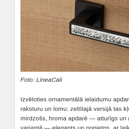
Foto: LineaCali
Izvēloties ornamentālā ielaidumu apda
raksturu un lomu: zeltītajā versijā tas k
mirdzošs, hroma apdarē — atturīgs un g
variantā — elegants un nopietns, ar la