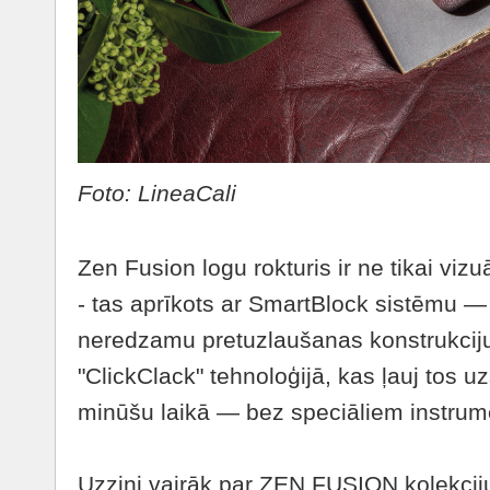
Foto: LineaCali
Zen Fusion logu rokturis ir ne tikai vizu
- tas aprīkots ar SmartBlock sistēmu —
neredzamu pretuzlaušanas konstrukciju 
"ClickClack" tehnoloģijā, kas ļauj tos u
minūšu laikā — bez speciāliem instru
Uzzini vairāk par ZEN FUSION kolekci