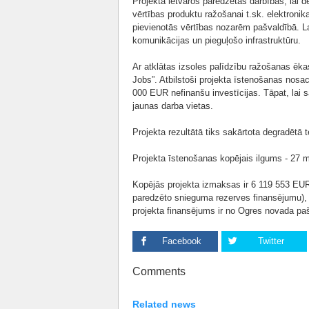
Projekta ietvaros paredzētas darbības, lai d
vērtības produktu ražošanai t.sk. elektroni
pievienotās vērtības nozarēm pašvaldībā. La
komunikācijas un pieguļošo infrastruktūru.
Ar atklātas izsoles palīdzību ražošanas ēka
Jobs”. Atbilstoši projekta īstenošanas nos
000 EUR nefinanšu investīcijas. Tāpat, lai 
jaunas darba vietas.
Projekta rezultātā tiks sakārtota degradētā te
Projekta īstenošanas kopējais ilgums - 27 m
Kopējās projekta izmaksas ir 6 119 553 EUR
paredzēto snieguma rezerves finansējumu), v
projekta finansējums ir no Ogres novada pa
Facebook
Twitter
Comments
Related news