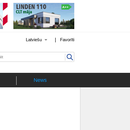
|
Latviešu
Favorīti
News