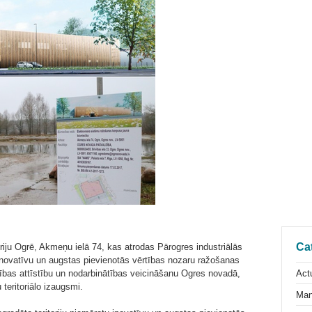
Ca
toriju Ogrē, Akmeņu ielā 74, kas atrodas Pārogres industriālās
u inovatīvu un augstas pievienotās vērtības nozaru ražošanas
Actu
bas attīstību un nodarbinātības veicināšanu Ogres novadā,
 teritoriālo izaugsmi.
Man