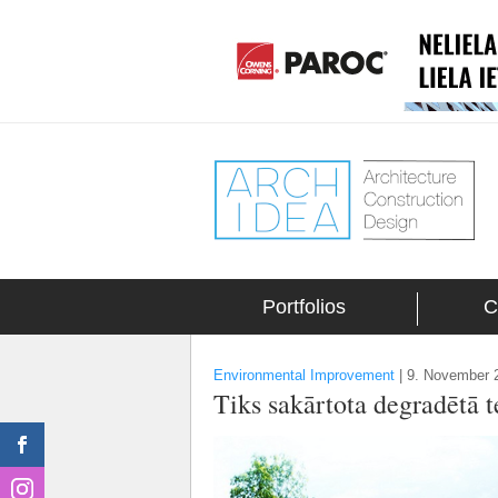
Portfolios
C
Environmental Improvement
|
9. November 2
Tiks sakārtota degradētā te