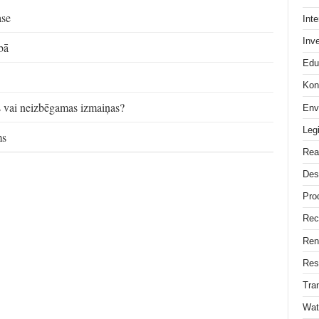
ase
Int
Inv
bā
Edu
Kon
 vai neizbēgamas izmaiņas?
Env
Legi
ms
Rea
Des
Pro
Rec
Ren
Res
Tra
Wat