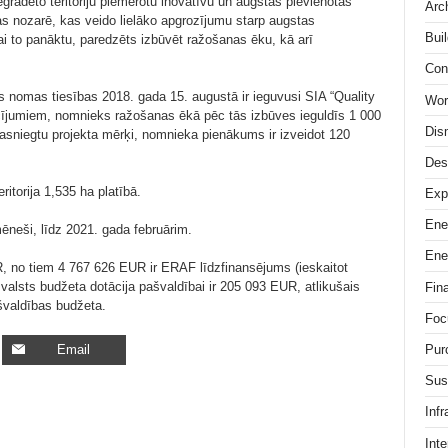
egradēto teritoriju piemērotu inovatīvu un augstas pievienotās
Arc
kas nozarē, kas veido lielāko apgrozījumu starp augstas
Buil
i to panāktu, paredzēts izbūvēt ražošanas ēku, kā arī
Con
s nomas tiesības 2018. gada 15. augustā ir ieguvusi SIA “Quality
Wor
acījumiem, nomnieks ražošanas ēkā pēc tās izbūves ieguldīs 1 000
Dis
sasniegtu projekta mērķi, nomnieka pienākums ir izveidot 120
Des
ritorija 1,535 ha platībā.
Exp
Ene
ēneši, līdz 2021. gada februārim.
Ene
, no tiem 4 767 626 EUR ir ERAF līdzfinansējums (ieskaitot
alsts budžeta dotācija pašvaldībai ir 205 093 EUR, atlikušais
Fin
švaldības budžeta.
Foc
Email
Pur
Sus
Infr
Inte