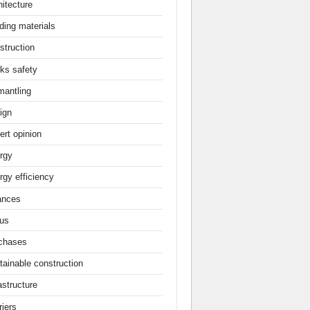
hitecture
ding materials
struction
ks safety
mantling
ign
ert opinion
rgy
rgy efficiency
ances
us
chases
tainable construction
astructure
rjers