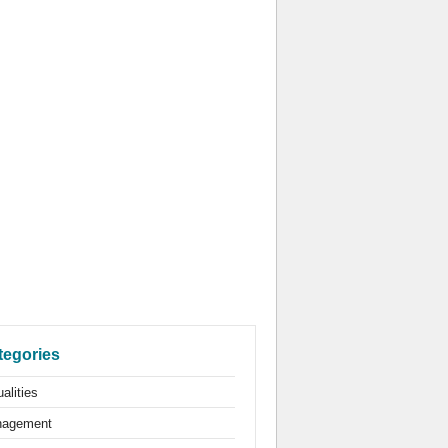
tegories
alities
agement