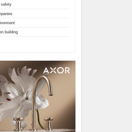
 safety
panies
ironment
en building