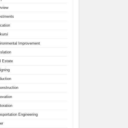
erview
estments
cation
kursi
ironmental Improvement
slation
l Estate
igning
duction
onstruction
ovation
toration
nsportation Engineering
er