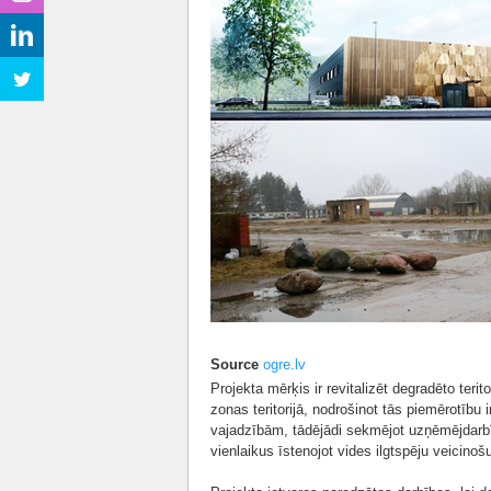
Source
ogre.lv
Projekta mērķis ir revitalizēt degradēto teri
zonas teritorijā, nodrošinot tās piemērotīb
vajadzībām, tādējādi sekmējot uzņēmējdarbī
vienlaikus īstenojot vides ilgtspēju veicinošu