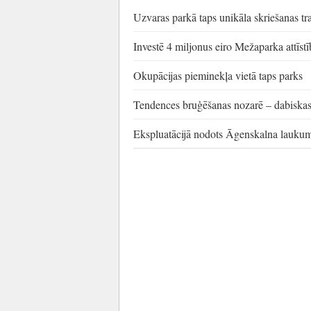
Uzvaras parkā taps unikāla skriešanas tr
Investē 4 miljonus eiro Mežaparka attīstī
Okupācijas pieminekļa vietā taps parks
Tendences bruģēšanas nozarē – dabiskas
Ekspluatācijā nodots Āgenskalna lauku