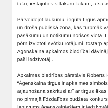
taču, iestājoties siltākam laikam, atsāc
Pārveidojot laukumu, iegūta tirgus apm
un droša publiskā zona, kas turpmāk va
pasākumu un notikumu norises vieta. L
pērn izvietoti svētku rotājumi, tostarp 
Āgenskalna apkaimes biedrībai dāvināj
paši iedzīvotāji.
Apkaimes biedrības pārstāvis Roberts K
“Āgenskalna tirgus ir apkaimes simbols
atjaunošana sakritusi arī ar tirgus ēkas
no pirmajā līdzdalības budžeta konkurs
Ieguvums āgenskalniešiem ir iedzīvotā