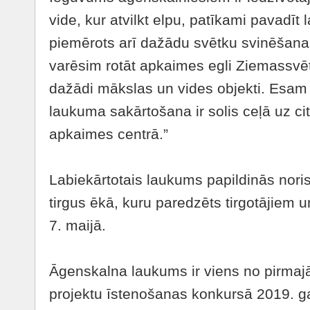
vide, kur atvilkt elpu, patīkami pavadīt
piemērots arī dažādu svētku svinēšanai
varēsim rotāt apkaimes egli Ziemassvētko
dažādi mākslas un vides objekti. Esam
laukuma sakārtošana ir solis ceļā uz 
apkaimes centrā.”
Labiekārtotais laukums papildinās nori
tirgus ēkā, kuru paredzēts tirgotājiem 
7. maijā.
Āgenskalna laukums ir viens no pirmajā
projektu īstenošanas konkursā 2019. g