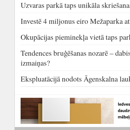
Uzvaras parkā taps unikāla skriešana
Investē 4 miljonus eiro Mežaparka att
Okupācijas pieminekļa vietā taps par
Tendences bruģēšanas nozarē – dabi
izmaiņas?
Ekspluatācijā nodots Āgenskalna la