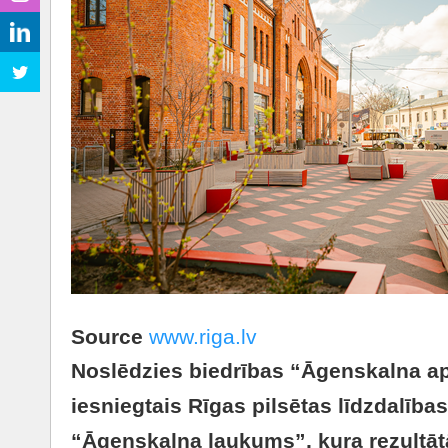
Source
www.riga.lv
Noslēdzies biedrības “Āgenskalna a
iesniegtais Rīgas pilsētas līdzdalība
“Āgenskalna laukums”, kura rezultātā