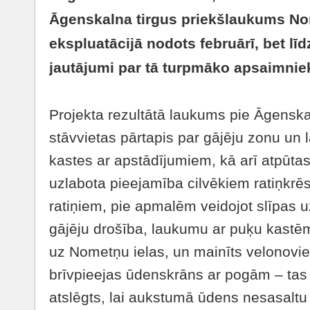
Āgenskalna tirgus priekšlaukums No
ekspluatācijā nodots februārī, bet līdz
jautājumi par tā turpmāko apsaimni
Projekta rezultātā laukums pie Āgensk
stāvvietas pārtapis par gājēju zonu un la
kastes ar apstādījumiem, kā arī atpūta
uzlabota pieejamība cilvēkiem ratiņkrē
ratiņiem, pie apmalēm veidojot slīpas 
gājēju drošība, laukumu ar puķu kastē
uz Nometņu ielas, un mainīts velonoviet
brīvpieejas ūdenskrāns ar pogām – tas 
atslēgts, lai aukstumā ūdens nesasaltu