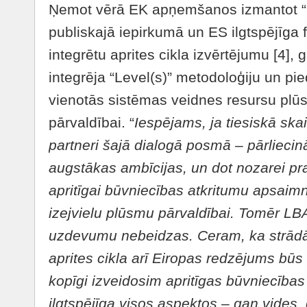
Ņemot vērā EK apņemšanos izmantot “Le
publiskajā iepirkumā un ES ilgtspējīga
integrētu aprites cikla izvērtējumu [4], 
integrēja “Level(s)” metodoloģiju un pie
vienotās sistēmas veidnes resursu plū
pārvaldībai. “
Iesp
ējams, ja tiesiskā ska
partneri šajā
dialog
ā posmā – pārliecin
augstā
kas amb
īcijas, un dot nozarei p
apritīgai būvniecības atkritumu apsaim
izejvielu plūsmu pārvaldī
bai. Tom
ē
r LBA
uzdevumu nebeidzas. Ceram, ka strād
aprites cikla arī
Eiropas redz
ē
jums b
ūs 
kop
īgi izveidosim apritī
gas b
ūvniecī
bas 
ilgtspējī
ga visos aspektos
–
gan vides,