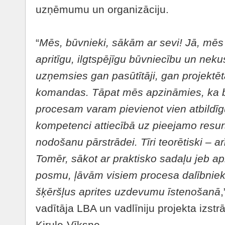
uzņēmumu un organizāciju.
“
Mē
s, b
ūvnieki, sākām ar sevi! Jā, mē
s
aprit
īgu, ilgtspējīgu būvniecību un nek
uzņemsies gan pasūtītāji, gan projektēt
komandas. Tāpat mē
s apzin
ā
mies, ka 
procesam varam pievienot vien atbild
īg
kompetenci attiec
ībā uz pieejamo resur
nodošanu pārstrādei. Tīri teorētiski – 
Tomē
r, s
ākot ar praktisko sadaļu jeb ap
posmu,
ļāvām visiem procesa dalībniek
šķēršļus aprites uzdevumu īstenošanā
,
vadītāja LBA un vadlīniju projekta izstr
Ķirule-Vīksne.