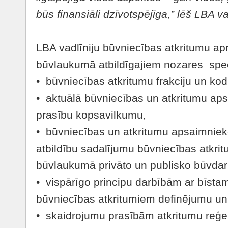
būs finansiāli dzī
votsp
ējīga,” lēš LBA v
LBA vadlīniju būvniecības atkritumu ap
būvlaukumā atbildīgajiem nozares spec
• būvniecības atkritumu frakciju un ko
• aktuālā būvniecības un atkritumu a
prasību kopsavilkumu,
• būvniecības un atkritumu apsaimniek
atbildību sadalījumu būvniecības atkr
būvlaukumā privāto un publisko būvdar
• vispārīgo principu darbībām ar bīst
būvniecības atkritumiem definējumu un 
• skaidrojumu prasībām atkritumu reģ