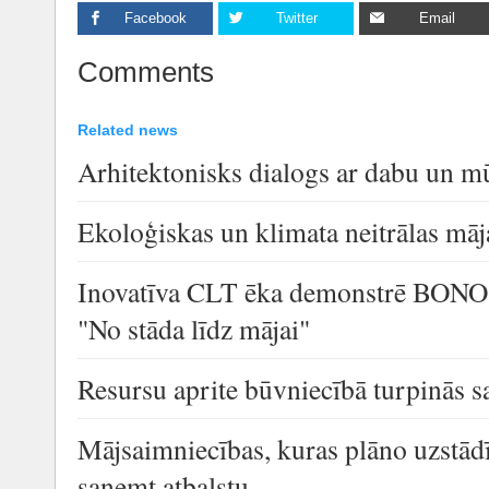
Facebook
Twitter
Email
Comments
Related news
Arhitektonisks dialogs ar dabu un m
Ekoloģiskas un klimata neitrālas mā
Inovatīva CLT ēka demonstrē BONO 
"No stāda līdz mājai"
Resursu aprite būvniecībā turpinās s
Mājsaimniecības, kuras plāno uzstādī
saņemt atbalstu