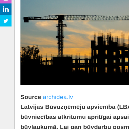
Source
archidea.lv
Latvijas Būvuzņēmēju apvienība (LBA)
būvniecības atkritumu apritīgai aps
būvlaukumā. Lai gan būvdarbu posmā