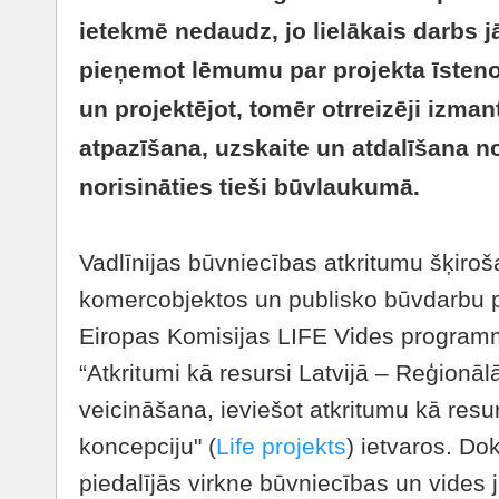
ietekmē nedaudz, jo lielākais darbs j
pieņemot lēmumu par projekta īstenoš
un projektējot, tomēr otrreizēji izma
atpazīšana, uzskaite un atdalīšana 
norisināties tieši būvlaukumā.
Vadlīnijas būvniecības atkritumu šķir
komercobjektos un publisko būvdarbu p
Eiropas Komisijas LIFE Vides programm
“Atkritumi kā resursi Latvijā – Reģionāl
veicināšana, ieviešot atkritumu kā res
koncepciju" (
Life projekts
) ietvaros. D
piedalījās virkne būvniecības un vides 