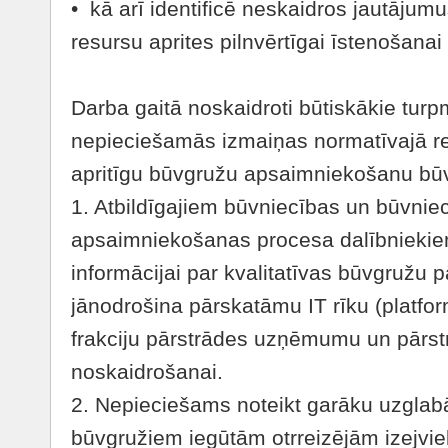
• kā arī identificē neskaidros jautāju
resursu aprites pilnvērtīgai īstenošanai
Darba gaitā noskaidroti būtiskākie tur
nepieciešamās izmaiņas normatīvajā re
apritīgu būvgružu apsaimniekošanu bū
1. Atbildīgajiem būvniecības un būvnie
apsaimniekošanas procesa dalībniekie
informācijai par kvalitatīvas būvgružu 
jānodrošina pārskatāmu IT rīku (platfor
frakciju pārstrādes uzņēmumu un pārst
noskaidrošanai.
2. Nepieciešams noteikt garāku uzglab
būvgružiem iegūtām otrreizējām izejviel