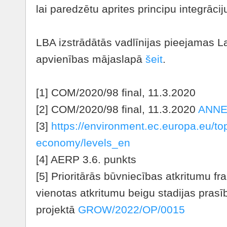
lai paredzētu aprites principu integrāci
LBA izstrādātās vadlīnijas pieejamas 
apvienības mājaslapā
šeit
.
[1] COM/2020/98 final, 11.3.2020
[2] COM/2020/98 final, 11.3.2020
ANN
[3]
https://environment.ec.europa.eu/top
economy/levels_en
[4] AERP 3.6. punkts
[5] Prioritārās būvniecības atkritumu 
vienotas atkritumu beigu stadijas prasī
projektā
GROW/2022/OP/0015