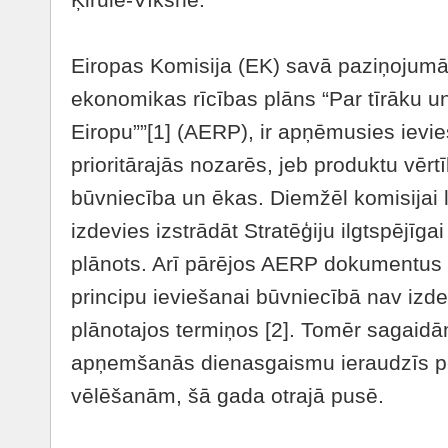
Eiropas Komisija (EK) savā paziņojumā
ekonomikas rīcības plāns “Par tīrāku u
Eiropu””[1] (AERP), ir apņēmusies ievi
prioritārajās nozarēs, jeb produktu vērt
būvniecība un ēkas. Diemžēl komisijai 
izdevies izstrādāt Stratēģiju ilgtspējīgai
plānots. Arī pārējos AERP dokumentus
principu ieviešanai būvniecībā nav izd
plānotajos termiņos [2]. Tomēr sagaid
apņemšanās dienasgaismu ieraudzīs p
vēlēšanām, šā gada otrajā pusē.