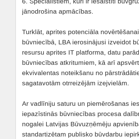
6. Speciālistiem, kuri ir iesaistīti būv
jānodrošina apmācības.
Turklāt, aprites potenciāla novērtēšan
būvniecībā, LBA ierosinājusi izveidot b
resursu aprites IT platforma, datu parā
būvniecības atkritumiem, kā arī apsvēr
ekvivalentas noteikšanu no pārstrādāt
sagatavotām otrreizējām izejvielām.
Ar vadlīniju saturu un piemērošanas i
iepazīstinās būvniecības procesa dalīb
nogalei Latvijas Būvuzņēmēju apvienība
standartizētam publisko būvdarbu iepi