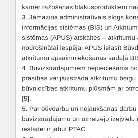
kamēr ražošanas blakusproduktiem nav 
3. Jāmazina administratīvais slogs kon
informācijas sistēmas (BIS) un Atkrit
sistēmas (APUS) atskaites – atkritumu
nodrošinātai iespējai APUS ielasīt Būv
atkritumu apsaimniekošanas sadaļā BIS
4. Būvizstrādājumiem nepieciešams no
prasības
vai
jāizstrādā atkritumu beigu
būvniecības atkritumu plūsmām ar otrrei
[5].
5. Par būvdarbu un nojaukšanas darbu 
būvizstrādājumu un otrreizējo izejvielu a
iestādei ir jābūt PTAC.