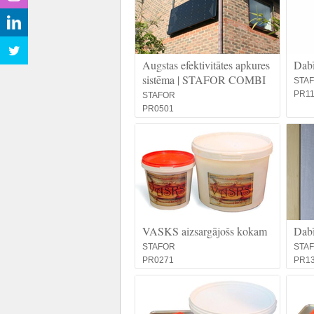
Augstas efektivitātes apkures
Dabī
sistēma | STAFOR COMBI
STA
PR11
STAFOR
PR0501
VASKS aizsargājošs kokam
Dabī
STAFOR
STA
PR0271
PR1