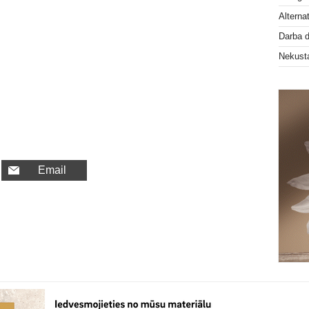
Alterna
Darba 
Nekust
Email