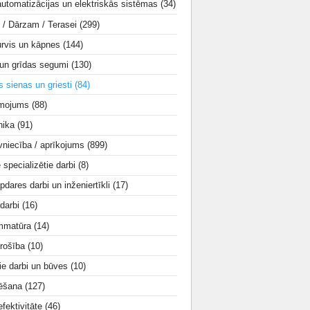
utomatizācijas un elektriskās sistēmas
(34)
i / Dārzam / Terasei
(299)
urvis un kāpnes
(144)
 un grīdas segumi
(130)
s sienas un griesti
(84)
smojums
(88)
nika
(91)
vniecība / aprīkojums
(899)
e specializētie darbi
(8)
apdares darbi un inženiertīkli
(17)
 darbi
(16)
mmatūra
(14)
rošība
(10)
ie darbi un būves
(10)
tēšana
(127)
fektivitāte
(46)