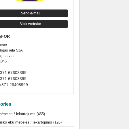
Send e-mail
Visit website
AFOR
ese:
dīgas iela 53A
a, Latvia
1046
+371 67603399
+371 67603399
+371 26408999
ories
mēbeles / iekārtojums
(465)
isko ēku mēbeles / iekārtojums
(126)