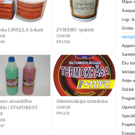
Mājas a
Ārtelpa
Logi, d
Grīdas
iska LINEĻĻA kokam
ZVIEDRU špaktele
FOR
STAFOR
Iekšējā
269
PR1258
Apgai
Santeh
Ēku bū
Iekšēji
Ārējie 
Dažādi
Progra
nes aizsardzības
Siltumizolācijas termokrāsa
zeklis | STAFOREST
Ugunsd
STAFOR
OF
PR1120
Speciāl
FOR
Projek
297
Energoe