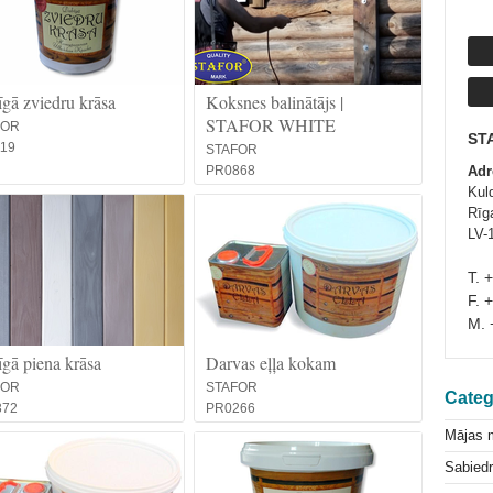
gā zviedru krāsa
Koksnes balinātājs |
STAFOR WHITE
FOR
ST
19
STAFOR
PR0868
Adr
Kul
Rīg
LV-
T. 
F. 
M. 
gā piena krāsa
Darvas eļļa kokam
FOR
STAFOR
Categ
372
PR0266
Mājas 
Sabiedr