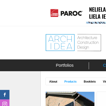
Portfolios
C
About
Products
Booklets
Vi