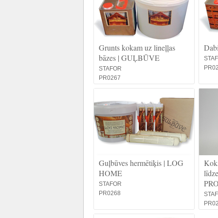
Grunts kokam uz lineļļas
Dab
bāzes | GUĻBŪVE
STA
PR0
STAFOR
PR0267
Guļbūves hermētiķis | LOG
Koks
HOME
līd
PR
STAFOR
PR0268
STA
PR0