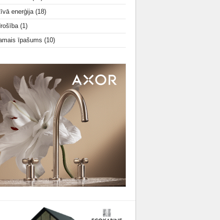
tīvā enerģija
(18)
drošība
(1)
amais īpašums
(10)