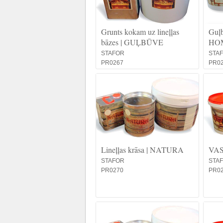
Grunts kokam uz lineļļas
Guļb
bāzes | GUĻBŪVE
HO
STAFOR
STA
PR0267
PR0
Lineļļas krāsa | NATURA
VAS
STAFOR
STA
PR0270
PR0