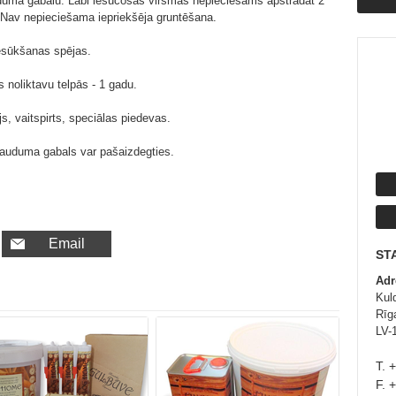
uma gabalu. Labi iesūcošas virsmas nepieciešams apstrādāt 2
. Nav nepieciešama iepriekšēja gruntēšana.
esūkšanas spējas.
 noliktavu telpās - 1 gadu.
js, vaitspirts, speciālas piedevas.
 auduma gabals var pašaizdegties.
Email
ST
Adr
Kul
Rīg
LV-
T. 
F. 