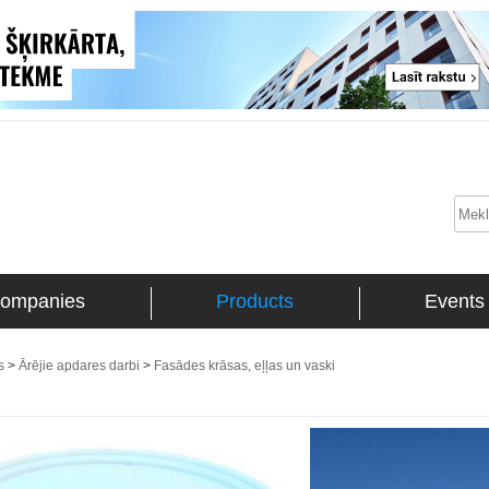
ompanies
Products
Events
s
>
Ārējie apdares darbi
>
Fasādes krāsas, eļļas un vaski