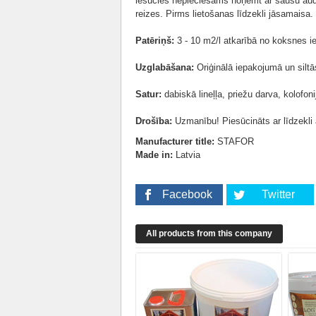
iesūcies nepieciešams noņemt ar sausu aud
reizes. Pirms lietošanas līdzekli jāsamaisa
Patēriņš:
3 - 10 m2/l atkarībā no koksnes i
Uzglabāšana:
Oriģinālā iepakojumā un siltās
Satur:
dabiskā lineļļa, priežu darva, kolofoni
Drošība:
Uzmanību! Piesūcināts ar līdzekli
Manufacturer title:
STAFOR
Made in:
Latvia
Facebook
Twitter
All products from this company