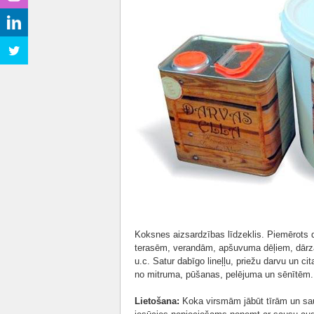
Koksnes aizsardzības līdzeklis. Piemērots
terasēm, verandām, apšuvuma dēļiem, dārz
u.c. Satur dabīgo lineļļu, priežu darvu un c
no mitruma, pūšanas, pelējuma un sēnītēm.
Lietošana:
Koka virsmām jābūt tīrām un saus