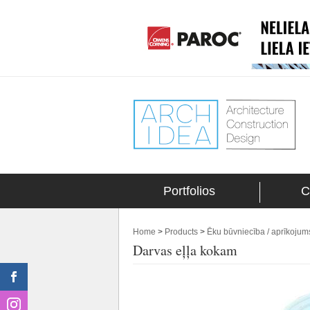
Portfolios
C
Home
>
Products
>
Ēku būvniecība / aprīkojum
Darvas eļļa kokam