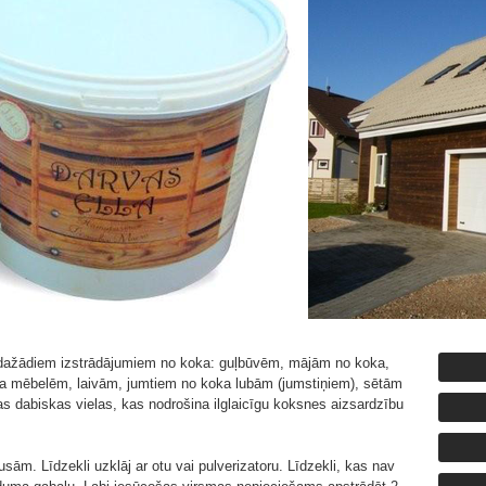
 dažādiem izstrādājumiem no koka: guļbūvēm, mājām no koka,
a mēbelēm, laivām, jumtiem no koka lubām (jumstiņiem), sētām
itas dabiskas vielas, kas nodrošina ilglaicīgu koksnes aizsardzību
ām. Līdzekli uzklāj ar otu vai pulverizatoru. Līdzekli, kas nav