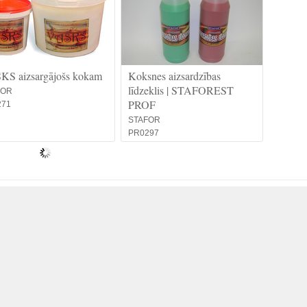
KS aizsargājošs kokam
Koksnes aizsardzības
līdzeklis | STAFOREST
FOR
PROF
271
STAFOR
PR0297