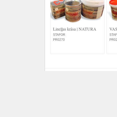
Lineļļas krāsa | NATURA
VAS
STAFOR
STA
PR0270
PR0
Our friends