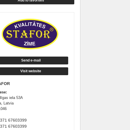
Add to favorites
Send e-mail
Visit website
AFOR
ese:
dīgas iela 53A
a, Latvia
1046
+371 67603399
+371 67603399