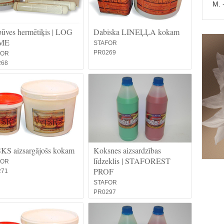
M. 
ūves hermētiķis | LOG
Dabiska LINEĻĻA kokam
ME
STAFOR
PR0269
FOR
268
KS aizsargājošs kokam
Koksnes aizsardzības
līdzeklis | STAFOREST
FOR
PROF
271
STAFOR
PR0297