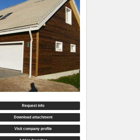
Request info
Download attachment
Visit company profile