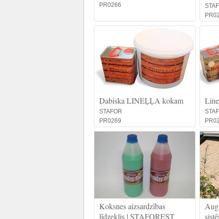
PR0266
STA
PR0
Dabiska LINEĻĻA kokam
Line
STAFOR
STA
PR0269
PR0
Koksnes aizsardzības
Augs
līdzeklis | STAFOREST
sis