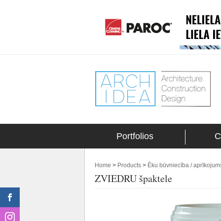
Portfolios
C
Home
>
Products
>
Ēku būvniecība / aprīkojum
ZVIEDRU špaktele