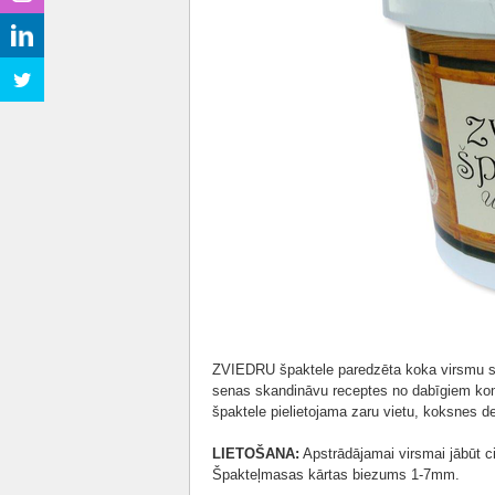
ZVIEDRU špaktele paredzēta koka virsmu sa
senas skandināvu receptes no dabīgiem kom
špaktele pielietojama zaru vietu, koksnes d
LIETOŠANA:
Apstrādājamai virsmai jābūt cie
Špakteļmasas kārtas biezums 1-7mm.