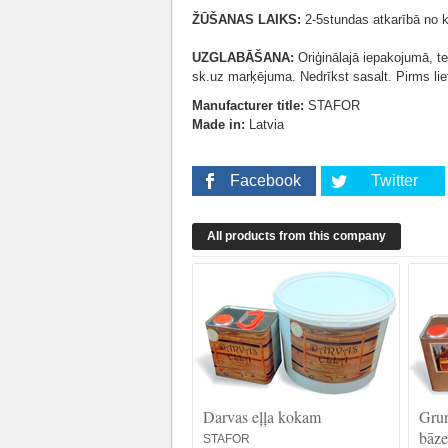
ŽŪŠANAS LAIKS:
2-5stundas atkarībā no k
UZGLABĀŠANA:
Oriģinālajā iepakojumā, t
sk.uz marķējuma. Nedrīkst sasalt. Pirms lie
Manufacturer title:
STAFOR
Made in:
Latvia
Facebook
Twitter
All products from this company
Darvas eļļa kokam
Grun
bāz
STAFOR