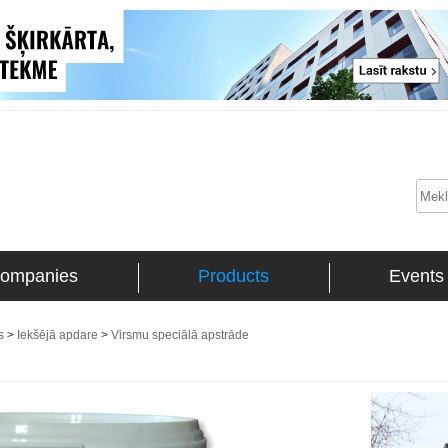
ompanies
Products
Events
s
>
Iekšējā apdare
>
Virsmu speciālā apstrāde