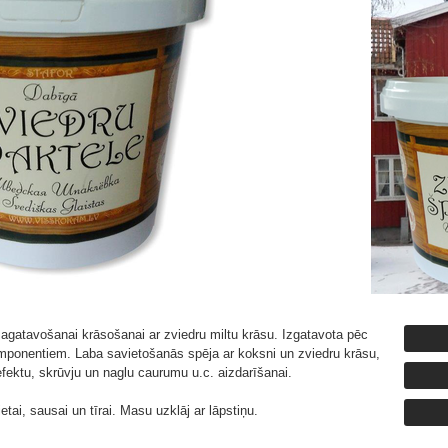
gatavošanai krāsošanai ar zviedru miltu krāsu. Izgatavota pēc
ponentiem. Laba savietošanās spēja ar koksni un zviedru krāsu,
efektu, skrūvju un naglu caurumu u.c. aizdarīšanai.
tai, sausai un tīrai. Masu uzklāj ar lāpstiņu.