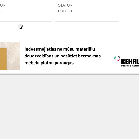
FOR
STAFOR
501
PR0868