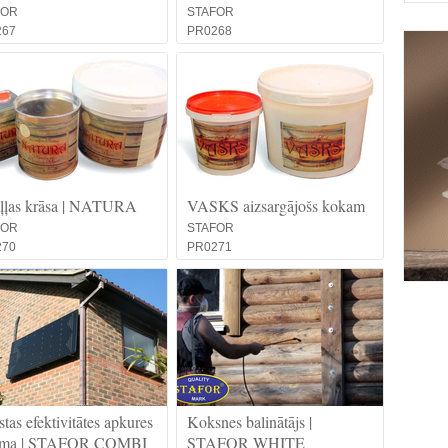
FOR
STAFOR
267
PR0268
ļļas krāsa | NATURA
VASKS aizsargājošs kokam
FOR
STAFOR
270
PR0271
tas efektivitātes apkures
Koksnes balinātājs |
tēma | STAFOR COMBI
STAFOR WHITE