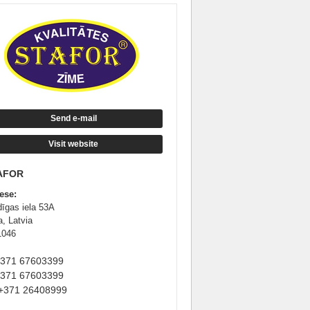
Send e-mail
Visit website
AFOR
ese:
dīgas iela 53A
a, Latvia
1046
+371 67603399
+371 67603399
+371 26408999