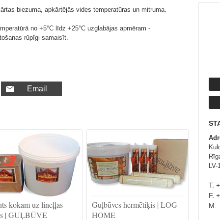
ārtas biezuma, apkārtējās vides temperatūras un mitruma.
emperatūrā no +5°C līdz +25°С uzglabājas apmēram -
tošanas rūpīgi samaisīt.
Email
ST
Adr
Kul
Rīg
LV-
T. 
F. 
ts kokam uz lineļļas
Guļbūves hermētiķis | LOG
M. 
es | GUĻBŪVE
HOME