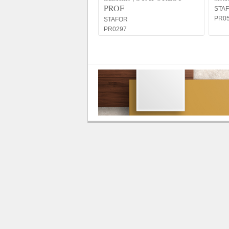
PROF
STA
PR0
STAFOR
PR0297
Our friends