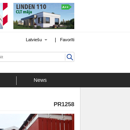
|
Latviešu
Favorīti
News
PR1258