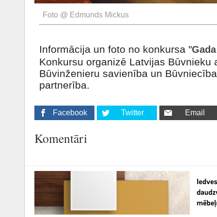
Foto @ Edmunds Mickus
Informācija un foto no konkursa "
Gada 
Konkursu organizē Latvijas Būvnieku a
Būvinženieru savienība un Būvniecības
partnerība.
Facebook
Twitter
Email
Komentāri