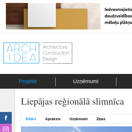
Projekti
Uzņēmumi
Liepājas reģionālā slimnīca
Bildes
Apraksts
Uzņēmumi
Ziņas