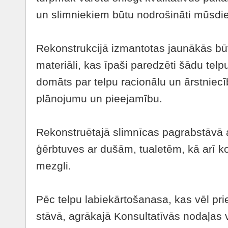
un slimniekiem būtu nodrošināti mūsdie
Rekonstrukcijā izmantotas jaunākās bū
materiāli, kas īpaši paredzēti šādu telpu
domāts par telpu racionālu un ārstniec
plānojumu un pieejamību.
Rekonstruētajā slimnīcas pagrabstāvā a
ģērbtuves ar dušām, tualetēm, kā arī 
mezgli.
Pēc telpu labiekārtošanasa, kas vēl pri
stāvā, agrākajā Konsultatīvās nodaļas v