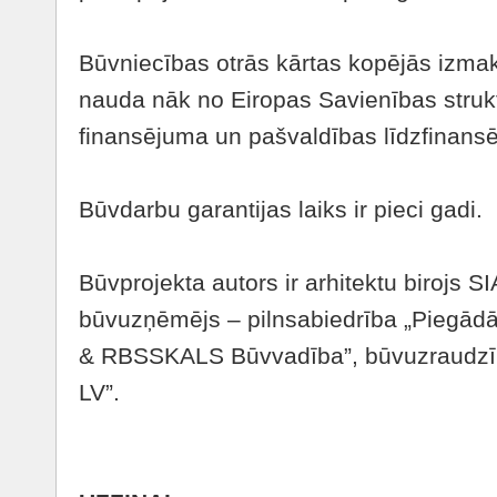
Būvniecības otrās kārtas kopējās izmak
nauda nāk no Eiropas Savienības struk
finansējuma un pašvaldības līdzfinans
Būvdarbu garantijas laiks ir pieci gadi.
Būvprojekta autors ir arhitektu birojs 
būvuzņēmējs – pilnsabiedrība „Piegād
& RBSSKALS Būvvadība”, būvuzraudzīb
LV”.