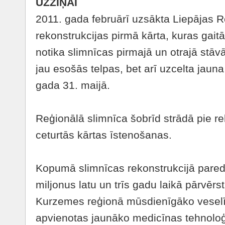
UZZIŅAI
2011. gada februārī uzsākta Liepājas R
rekonstrukcijas pirmā kārta, kuras gai
notika slimnīcas pirmajā un otrajā stāvā
jau esošās telpas, bet arī uzcelta jaun
gada 31. maijā.
Reģionālā slimnīca šobrīd strādā pie re
ceturtās kārtas īstenošanas.
Kopumā slimnīcas rekonstrukcijā paredz
miljonus latu un trīs gadu laikā pārvērst
Kurzemes reģionā mūsdienīgāko veselī
apvienotas jaunāko medicīnas tehnoloģ