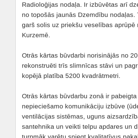
Radioloģijas nodaļa. Ir izbūvētas arī dz
no topošās jaunās Dzemdību nodaļas. T
garš solis uz priekšu veselības aprūpē n
Kurzemē.
Otrās kārtas būvdarbi norisinājās no 2012
rekonstruēti trīs slimnīcas stāvi un pag
kopējā platība 5200 kvadrātmetri.
Otrās kārtas būvdarbu zonā ir pabeigta 
nepieciešamo komunikāciju izbūve (ūde
ventilācijas sistēmas, uguns aizsardzība
santehnika un veikti telpu apdares un da
turpmāk varētu sniegt kvalitatīvus pa