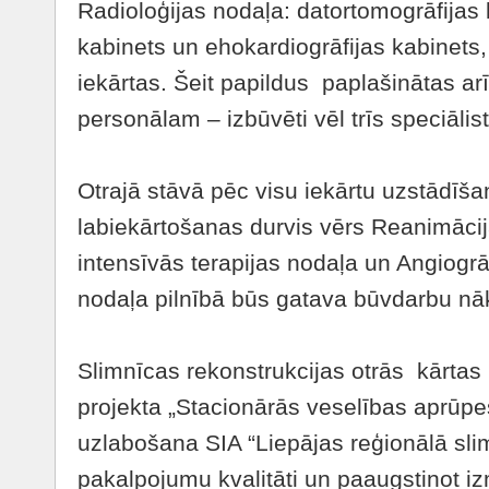
Radioloģijas nodaļa: datortomogrāfijas 
kabinets un ehokardiogrāfijas kabinets
iekārtas. Šeit papildus paplašinātas ar
personālam – izbūvēti vēl trīs speciālist
Otrajā stāvā pēc visu iekārtu uzstādīš
labiekārtošanas durvis vērs Reanimāci
intensīvās terapijas nodaļa un Angiogr
nodaļa pilnībā būs gatava būvdarbu nāk
Slimnīcas rekonstrukcijas otrās kārtas 
projekta „Stacionārās veselības aprūpes
uzlabošana SIA “Liepājas reģionālā sli
pakalpojumu kvalitāti un paaugstinot izm