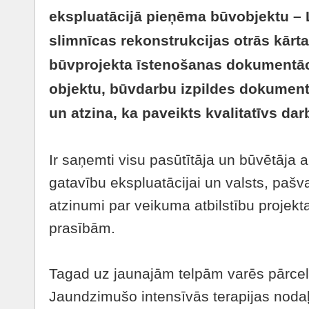
ekspluatācijā pieņēma būvobjektu – 
slimnīcas rekonstrukcijas otrās kār
būvprojekta īstenošanas dokumentāci
objektu, būvdarbu izpildes dokument
un atzina, ka paveikts kvalitatīvs da
Ir saņemti visu pasūtītāja un būvētāja 
gatavību ekspluatācijai un valsts, pašval
atzinumi par veikuma atbilstību projek
prasībām.
Tagad uz jaunajām telpām varēs pārcel
Jaundzimušo intensīvās terapijas nodaļ