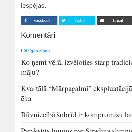
iespējas.
Facebook
Twitter
Email
Komentāri
Līdzīgas ziņas
Ko ņemt vērā, izvēloties starp tradic
māju?
Kvartālā “Mārpagalmi” ekspluatācijā
ēka
Būvniecībā šobrīd ir kompromisu la
Parakstīts līgums par Stradiņa slimn