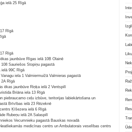
ģa ielā 25 Rīgā
Inte
Inve
Izgl
 17 Rīgā
Kon
Rīgā
Lab
 17 Rīgā
Lik
 ēkas jaunbūve Rīgas ielā 10B Olainē
Nek
lā 108 Sauriešos Stopiņu pagastā
 ielā 99C Rīgā
Pro
 Vanagu iela 1 Valmiermuižā Valmieras pagastā
un 2A Rīgā
Raž
s ēkas jaunbūve Riņķa ielā 2 Ventspilī
Rek
ristida Briāna iela 13 Rīgā
n piebraucamo ceļu izbūve, teritorijas labiekārtošana un
Ren
astā Brīvības ielā 23 Rēzeknē
Res
 centrs Ķīšezera ielā 6 Rīgā
tāde Rubeņu ielā 2A Salaspilī
Tra
umniekos Vecumnieku pagastā Bauskas novadā
eatliekamās medicīnas centrs un Ambulatorais veselības centrs
Ūde