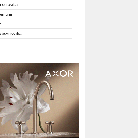
nsdrošība
ņēmumi
e
ā būvniecība