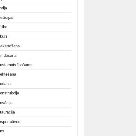
rvija
stīcijas
ītība
kursi
iekārtošana
umdošana
ustamais īpašums
jektēšana
ošana
onstrukcija
ovācija
taurācija
nsportbūves
ns