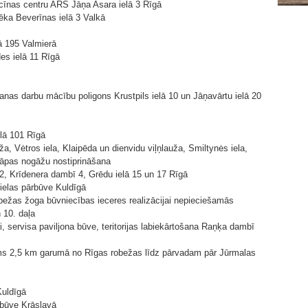
īnas centru ARS Jāņa Asara ielā 3 Rīgā
ēka Beverīnas ielā 3 Valkā
ā 195 Valmierā
es ielā 11 Rīgā
anas darbu mācību poligons Krustpils ielā 10 un Jāņavārtu ielā 20
elā 101 Rīgā
ža, Vėtros iela, Klaipēda un dienvidu viļņlauža, Smiltynės iela,
kāpas nogāžu nostiprināšana
92, Krīdenera dambī 4, Grēdu ielā 15 un 17 Rīgā
ielas pārbūve Kuldīgā
obežas žoga būvniecības ieceres realizācijai nepieciešamās
 10. daļa
 servisa paviljona būve, teritorijas labiekārtošana Raņķa dambī
ms 2,5 km garumā no Rīgas robežas līdz pārvadam pār Jūrmalas
Kuldīgā
ārbūve Krāslavā