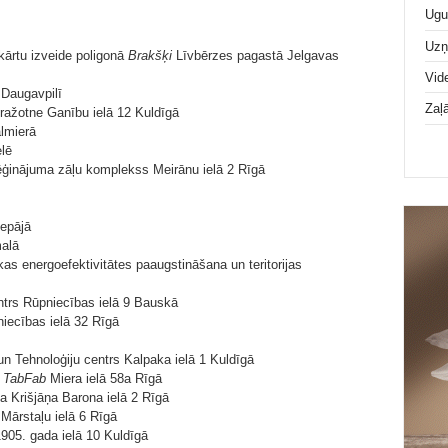
Ugu
Uz
kārtu izveide poligonā
Brakšķi
Līvbērzes pagastā Jelgavas
Vid
 Daugavpilī
Zaļ
 ražotne Ganību ielā 12 Kuldīgā
almierā
elē
ģinājuma zāļu komplekss Meirānu ielā 2 Rīgā
iepājā
malā
kas energoefektivitātes paaugstināšana un teritorijas
ntrs Rūpniecības ielā 9 Bauskā
iecības ielā 32 Rīgā
n Tehnoloģiju centrs Kalpaka ielā 1 Kuldīgā
s
TabFab
Miera ielā 58a Rīgā
a Krišjāņa Barona ielā 2 Rīgā
Mārstaļu ielā 6 Rīgā
905. gada ielā 10 Kuldīgā