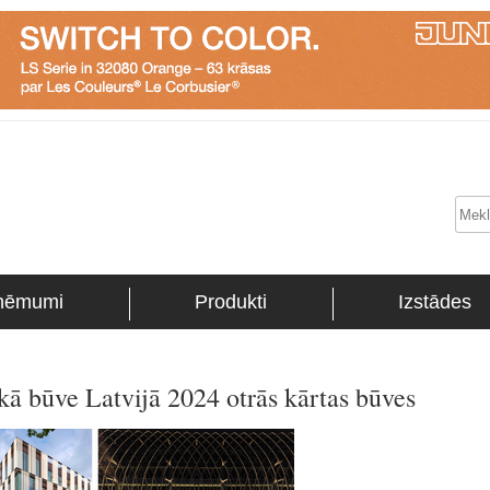
ņēmumi
Produkti
Izstādes
ā būve Latvijā 2024 otrās kārtas būves