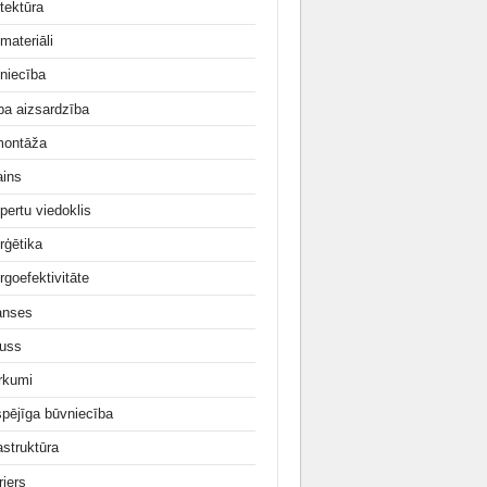
tektūra
materiāli
niecība
ba aizsardzība
ontāža
ains
pertu viedoklis
rģētika
rgoefektivitāte
anses
uss
irkumi
tspējīga būvniecība
astruktūra
rjers