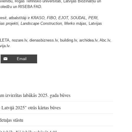
vienību, Rīgas Tehnisko universitāti, Latvijas Biozinātņu un
s koledžu un RISEBA FAD.
esit
, atbalstītāji ir
KRASO, FIBO, EJOT, SOUDAL, PERI,
as projekti, Landscape Construction, Merko mājas,
Latvijas
 LETA, nozare.lv, dienasbizness.lv, building.lv, archidea.lv, Abc.lv,
ija.lv.
Email
am izvirzītas labākās 2025. gada būves
 Latvijā 2025" otrās kārtas būves
taļas stāstu