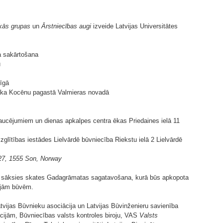
kās grupas
un
Ārstniecības augi
izveide Latvijas Universitātes
ja sakārtošana
u
Rīgā
taka Kocēnu pagastā Valmieras novadā
aucējumiem un dienas apkalpes centra ēkas Priedaines ielā 11
glītības iestādes Lielvārdē būvniecība Riekstu ielā 2 Lielvārdē
27, 1555 Son, Norway
u sāksies skates Gadagrāmatas sagatavošana, kurā būs apkopota
tajām būvēm.
tvijas Būvnieku asociācija un Latvijas Būvinženieru savienība
cijām, Būvniecības valsts kontroles biroju, VAS
Valsts