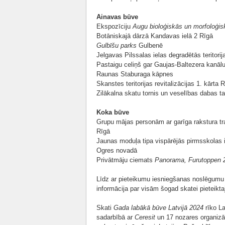
Ainavas būve
Ekspozīciju
Augu bioloģiskās un morfoloģis
Botāniskajā dārzā Kandavas ielā 2 Rīgā
Gulbīšu parks
Gulbenē
Jelgavas Pilssalas ielas degradētās teritori
Pastaigu celiņš gar Gaujas-Baltezera kanāl
Raunas Staburaga kāpnes
Skanstes teritorijas revitalizācijas 1. kārta 
Zilākalna skatu tornis un veselības dabas 
Koka būve
Grupu mājas personām ar garīga rakstura tr
Rīgā
Jaunas moduļa tipa vispārējās pirmsskolas iz
Ogres novadā
Privātmāju ciemats
Panorama, Furutoppen 
Līdz ar pieteikumu iesniegšanas noslēgum
informācija par visām šogad skatei pieteik
Skati
Gada labākā būve Latvijā 2024
rīko La
sadarbībā ar
Ceresit
un 17 nozares organizā