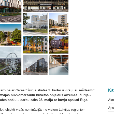
Ka
arbībā ar
Ceresit
žūrija skates 2. kārtai izvirzījusi sešdesmit
Latvijas būvkomersantu būvētos objektus ārzemēs. Žūrija –
Aktu
ofesionāļu – darbu sāks 28. maijā ar būvju apskati Rīgā.
Aps
doti objekti visās nominācijās no visiem Latvijas reģioniem.