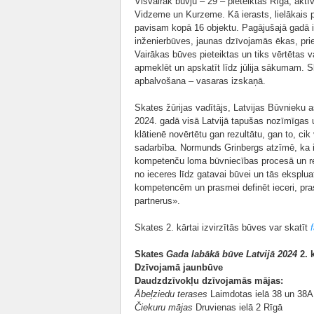
Visvairāk būvju – 29 – pieteiktas Rīgā; aktī
Vidzeme un Kurzeme. Kā ierasts, lielākais p
pavisam kopā 16 objektu. Pagājušajā gadā i
inženierbūves, jaunas dzīvojamās ēkas, prie
Vairākas būves pieteiktas un tiks vērtētas v
apmeklēt un apskatīt līdz jūlija sākumam. Sk
apbalvošana – vasaras izskaņā.
Skates žūrijas vadītājs, Latvijas Būvnieku 
2024. gadā visā Latvijā tapušas nozīmīgas un
klātienē novērtētu gan rezultātu, gan to, ci
sadarbība. Normunds Grinbergs atzīmē, ka ie
kompetenču loma būvniecības procesā un re
no ieceres līdz gatavai būvei un tās eksplua
kompetencēm un prasmei definēt ieceri, pra
partnerus».
Skates 2. kārtai izvirzītās būves var skatīt
Skates
Gada labākā būve Latvijā 2024
2. k
Dzīvojamā jaunbūve
Daudzdzīvokļu dzīvojamās mājas:
Ābeļziedu terases
Laimdotas ielā 38 un 38A
Čiekuru mājas
Druvienas ielā 2 Rīgā