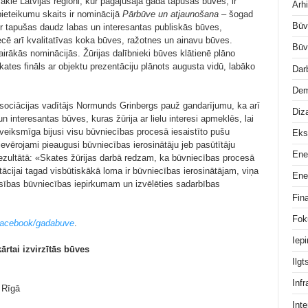
vākie Latvijas reģioni, kur pagājušajā gadā tapušas būves, ir
Arhi
ieteikumu skaits ir nominācijā
Pārbūve un atjaunošana
– šogad
Būv
r tapušas daudz labas un interesantas publiskās būves,
cē arī kvalitatīvas koka būves, ražotnes un ainavu būves.
Būv
airākās nominācijās. Žūrijas dalībnieki būves klātienē plāno
ates fināls ar objektu prezentāciju plānots augusta vidū, labāko
Dar
Dem
asociācijas vadītājs Normunds Grinbergs pauž gandarījumu, ka arī
Diz
 interesantas būves, kuras žūrija ar lielu interesi apmeklēs, lai
k veiksmīga bijusi visu būvniecības procesā iesaistīto pušu
Eks
vērojami pieaugusi būvniecības ierosinātāju jeb pasūtītāju
Ene
zultātā: «Skates žūrijas darbā redzam, ka būvniecības procesā
tācijai tagad visbūtiskākā loma ir būvniecības ierosinātājam, viņa
Ene
sības būvniecības iepirkumam un izvēlēties sadarbības
Fin
Fok
facebook/gadabuve
.
Iep
ārtai izvirzītās būves
Ilg
Infr
 Rīgā
Inte