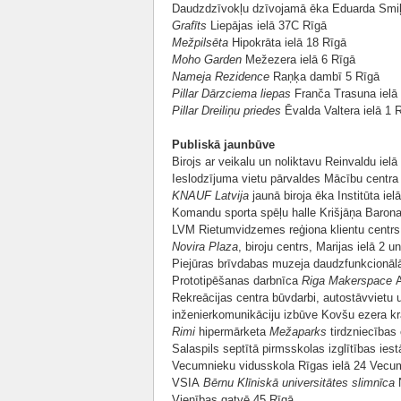
Daudzdzīvokļu dzīvojamā ēka Eduarda Smiļ
Grafīts
Liepājas ielā 37C Rīgā
Mežpilsēta
Hipokrāta ielā 18 Rīgā
Moho Garden
Mežezera ielā 6 Rīgā
Nameja Rezidence
Raņķa dambī 5 Rīgā
Pillar Dārzciema liepas
Franča Trasuna ielā
Pillar Dreiliņu priedes
Ēvalda Valtera ielā 1 
Publiskā jaunbūve
Birojs ar veikalu un noliktavu Reinvaldu ielā
Ieslodzījuma vietu pārvaldes Mācību centra
KNAUF Latvija
jaunā biroja ēka Institūta ie
Komandu sporta spēļu halle Krišjāņa Barona
LVM Rietumvidzemes reģiona klientu centrs
Novira Plaza
, biroju centrs, Marijas ielā 2 
Piejūras brīvdabas muzeja daudzfunkcionālā
Prototipēšanas darbnīca
Riga Makerspace
A
Rekreācijas centra būvdarbi, autostāvvietu u
inženierkomunikāciju izbūve Kovšu ezera kr
Rimi
hipermārketa
Mežaparks
tirdzniecības
Salaspils septītā pirmsskolas izglītības ies
Vecumnieku vidusskola Rīgas ielā 24 Vec
VSIA
Bērnu Klīniskā universitātes slimnīca
N
Vienības gatvē 45 Rīgā