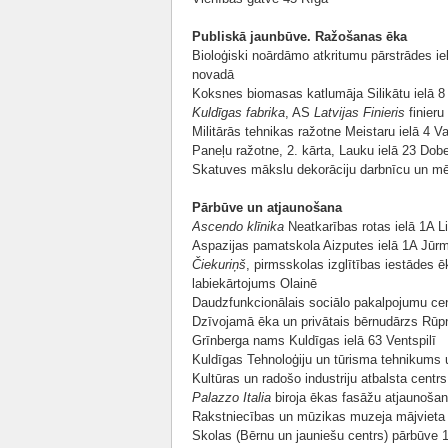
Publiskā jaunbūve. Ražošanas ēka
Bioloģiski noārdāmo atkritumu pārstrādes ie
novadā
Koksnes biomasas katlumāja Silikātu ielā 8
Kuldīgas fabrika
, AS
Latvijas Finieris
finieru
Militārās tehnikas ražotne Meistaru ielā 4 V
Paneļu ražotne, 2. kārta, Lauku ielā 23 Dob
Skatuves mākslu dekorāciju darbnīcu un mē
Pārbūve un atjaunošana
Ascendo klīnika
Neatkarības rotas ielā 1A L
Aspazijas pamatskola Aizputes ielā 1A Jūr
Čiekuriņš
, pirmsskolas izglītības iestādes ē
labiekārtojums Olainē
Daudzfunkcionālais sociālo pakalpojumu ce
Dzīvojamā ēka un privātais bērnudārzs Rūpn
Grīnberga nams Kuldīgas ielā 63 Ventspilī
Kuldīgas Tehnoloģiju un tūrisma tehnikums u
Kultūras un radošo industriju atbalsta centr
Palazzo Italia
biroja ēkas fasāžu atjaunošan
Rakstniecības un mūzikas muzeja mājvieta 
Skolas (Bērnu un jauniešu centrs) pārbūve 1