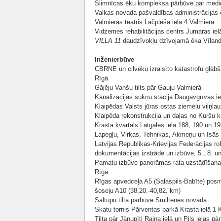
Slimnīcas ēku kompleksa pārbūve par medic
Valkas novada pašvaldības administrācijas 
Valmieras teātris Lāčplēša ielā 4 Valmierā
Vidzemes rehabilitācijas centrs Jumaras iel
VILLA 11
daudzīvokļu dzīvojamā ēka Vīland
Inženierbūve
CBRNE un cilvēku izraisīto katastrofu glābš
Rīgā
Gājēju Vanšu tilts pār Gauju Valmierā
Kanalizācijas sūkņu stacija Daugavgrīvas i
Klaipēdas Valsts jūras ostas ziemeļu viļņlau
Klaipēda rekonstrukcija un daļas no Kuršu 
Krasta kvartāls Latgales ielā 188, 190 un 1
Lapegļu, Virkas, Tehnikas, Akmeņu un Īsās 
Latvijas Republikas-Krievijas Federācijas r
dokumentācijas izstrāde un izbūve, 5., 8. un
Pamatu izbūve panorāmas rata uzstādīšanai,
Rīgā
Rīgas apvedceļa A5 (Salaspils-Babīte) pos
šoseju A10 (38,20.-40,82. km)
Saltupu tilta pārbūve Smiltenes novadā
Skatu tornis Pārventas parkā Krasta ielā 1 
Tilta pār Jāņupīti Raiņa ielā un Pils ielas p