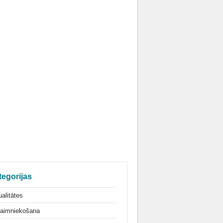
tegorijas
alitātes
aimniekošana