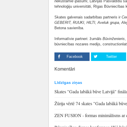
nekustamie īpašumi
, Latvijas Pašvaldību sa
tehnoloģiju universitāti, Rīgas Būvniecība
Skates galvenais sadarbības partneris ir
Cer
GEBERIT, RUUKI, HILTI, Aveluk grupa, Alej
Betona savienība
.
Informatīvie partneri: žurnāls
Būvinženieris
,
būvniecības nozares medijs, constructionlatv
Facebook
Twitter
Komentāri
Līdzīgas ziņas
Skates "Gada labākā būve Latvijā" fināl
Žūrija vērtē 74 skates "Gada labākā būve
ZEN FUSION - formas minimālisms ar de