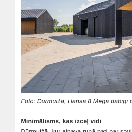
Foto: Dūrmuiža, Hansa 8 Mega dabīgi 
Minimālisms, kas izceļ vidi
Dūrmuižā, kur ainava runā pati par sev