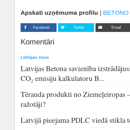
Apskati uzņēmuma profilu
|
BETONO
Facebook
Twitter
Email
Komentāri
Līdzīgas ziņas
Latvijas Betona savienība izstrādāju
CO₂ emisiju kalkulatoru B...
Tērauda produkti no Ziemeļeiropas 
ražotāji?
Latvijā pieejama PDLC viedā stikla t