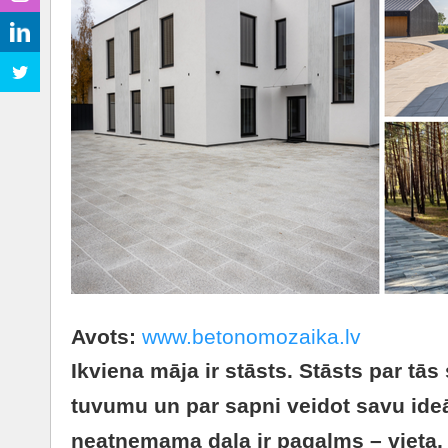
Avots:
www.betonomozaika.lv
Ikviena māja ir stāsts. Stāsts par tā
tuvumu un par sapni veidot savu ideāl
neatņemama daļa ir pagalms – vieta,