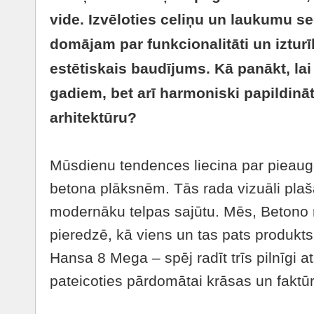
vide. Izvēloties celiņu un laukumu s
domājam par funkcionalitāti un izturīb
estētiskais baudījums. Kā panākt, la
gadiem, bet arī harmoniski papildinā
arhitektūru?
Mūsdienu tendences liecina par pieaugo
betona plāksnēm. Tās rada vizuāli pla
modernāku telpas sajūtu. Mēs, Betono 
pieredzē, kā viens un tas pats produkt
Hansa 8 Mega – spēj radīt trīs pilnīgi a
pateicoties pārdomātai krāsas un faktūr