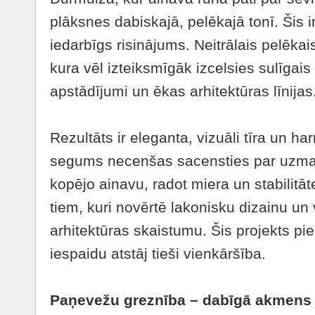
plāksnes dabiskajā, pelēkajā tonī. Šis i
iedarbīgs risinājums. Neitrālais pelēkais
kura vēl izteiksmīgāk izcelsies sulīgais
apstādījumi un ēkas arhitektūras līnijas
Rezultāts ir eleganta, vizuāli tīra un h
segums necenšas sacensties par uzman
kopējo ainavu, radot miera un stabilitāte
tiem, kuri novērtē lakonisku dizainu un
arhitektūras skaistumu. Šis projekts pie
iespaidu atstāj tieši vienkāršība.
Paņevežu greznība – dabīgā akmens 