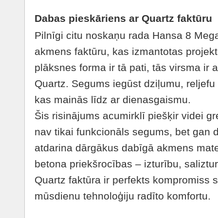
Dabas pieskāriens ar Quartz faktūru
Pilnīgi citu noskaņu rada Hansa 8 Meg
akmens faktūru, kas izmantotas projek
plāksnes forma ir tā pati, tās virsma ir
Quartz. Segums iegūst dziļumu, reljefu
kas mainās līdz ar dienasgaismu.
Šis risinājums acumirklī piešķir videi 
nav tikai funkcionāls segums, bet gan 
atdarina dārgākus dabīgā akmens mater
betona priekšrocības – izturību, salizt
Quartz faktūra ir perfekts kompromiss 
mūsdienu tehnoloģiju radīto komfortu.