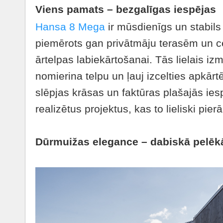
Viens pamats – bezgalīgas iespējas
Hansa 8 Mega
ir mūsdienīgs un stabils 
piemērots gan privātmāju terasēm un c
ārtelpas labiekārtošanai. Tās lielais 
nomierina telpu un ļauj izcelties apkārtē
slēpjas krāsas un faktūras plašajās ies
realizētus projektus, kas to lieliski pier
Dūrmuižas elegance – dabiskā pelēk