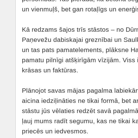
un vienmuļš, bet gan rotaļīgs un enerģi
Kā redzams šajos trīs stāstos – no Dū
Paņevežu dabiskajai greznībai un Saulk
un tas pats pamatelements, plāksne Ha
pamatu pilnīgi atšķirīgām vīzijām. Viss 
krāsas un faktūras.
Plānojot savas mājas pagalma labiekā
aicina iedziļināties ne tikai formā, bet 
stāstu jūs vēlaties redzēt savā pagalm
ļauj mums radīt segumu, kas ne tikai kal
priecēs un iedvesmos.