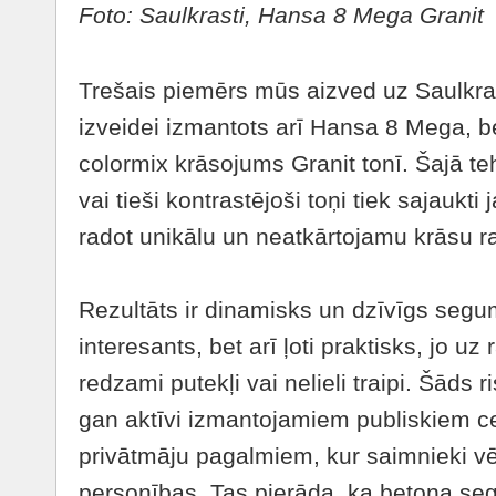
Foto: Saulkrasti, Hansa 8 Mega Granit
Trešais piemērs mūs aizved uz Saulkras
izveidei izmantots arī Hansa 8 Mega, b
colormix krāsojums Granit tonī. Šajā teh
vai tieši kontrastējoši toņi tiek sajaukt
radot unikālu un neatkārtojamu krāsu r
Rezultāts ir dinamisks un dzīvīgs segums
interesants, bet arī ļoti praktisks, jo u
redzami putekļi vai nelieli traipi. Šāds r
gan aktīvi izmantojamiem publiskiem 
privātmāju pagalmiem, kur saimnieki vē
personības. Tas pierāda, ka betona se