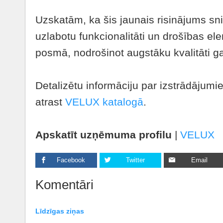
Uzskatām, ka šis jaunais risinājums sni
uzlabotu funkcionalitāti un drošības e
posmā, nodrošinot augstāku kvalitāti ga
Detalizētu informāciju par izstrādājum
atrast
VELUX katalogā
.
Apskatīt uzņēmuma profilu
|
VELUX
Facebook
Twitter
Email
Komentāri
Līdzīgas ziņas