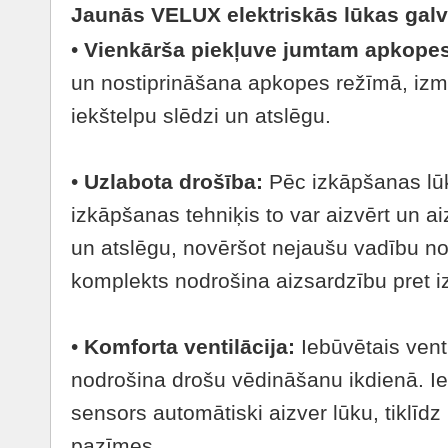
Jaunās VELUX elektriskās lūkas gal
•
Vienkārša piekļuve jumtam apkopes
un nostiprināšana apkopes režīmā, izm
iekštelpu slēdzi un atslēgu.
•
Uzlabota drošība:
Pēc izkāpšanas lūk
izkāpšanas tehniķis to var aizvērt un ai
un atslēgu, novēršot nejaušu vadību n
komplekts nodrošina aizsardzību pret i
•
Komforta ventilācija:
Iebūvētais vent
nodrošina drošu vēdināšanu ikdienā. I
sensors automātiski aizver lūku, tiklīdz
pazīmes.