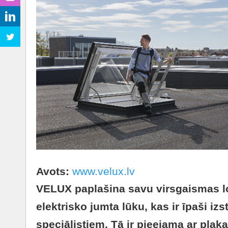
Avots:
www.velux.lv
VELUX paplašina savu virsgaismas lo
elektrisko jumta lūku, kas ir īpaši iz
speciālistiem. Tā ir pieejama ar plakan