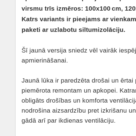
virsmu trīs izmēros: 100x100 cm, 12
Katrs variants ir pieejams ar vienka
paketi ar uzlabotu siltumizolāciju.
Šī jaunā versija sniedz vēl vairāk iesp
apmierināšanai.
Jaunā lūka ir paredzēta drošai un ērtai 
piemērota remontam un apkopei. Katram
obligāts drošības un komforta ventilāci
nodrošina aizsardzību pret izkrišanu un
gādā arī par ikdienas ventilāciju.