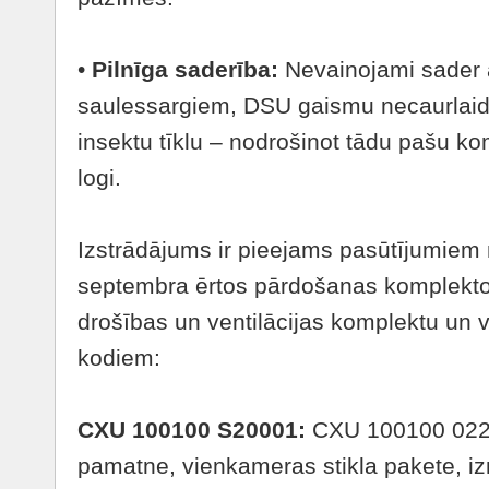
•
Pilnīga saderība:
Nevainojami sade
saulessargiem, DSU gaismu necaurlaid
insektu tīklu – nodrošinot tādu pašu ko
logi.
Izstrādājums ir pieejams pasūtījumiem
septembra ērtos pārdošanas komplektos
drošības un ventilācijas komplektu un 
kodiem:
CXU 100100 S20001
:
CXU 100100 0220
pamatne, vienkameras stikla pakete, i