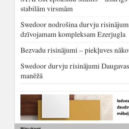
stabilām virsmām
Swedoor nodrošina durvju risinājum
dzīvojamam kompleksam Ezerjugla
Bezvadu risinājumi – piekļuves nāko
Swedoor durvju risinājumi Daugavas 
manēžā
Mūsu draugi