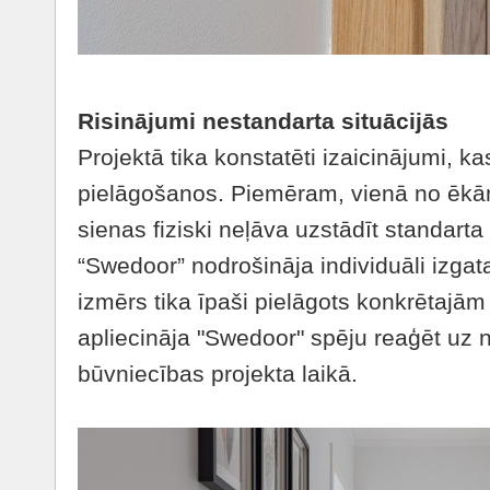
Risinājumi nestandarta situācijās
Projektā tika konstatēti izaicinājumi, ka
pielāgošanos. Piemēram, vienā no ēk
sienas fiziski neļāva uzstādīt standarta
“Swedoor” nodrošināja individuāli izgat
izmērs tika īpaši pielāgots konkrētajā
apliecināja "Swedoor" spēju reaģēt uz
būvniecības projekta laikā.