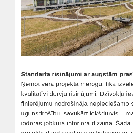
Standarta risinājumi ar augstām pra
Ņemot vērā projekta mērogu, tika izvēlēt
kvalitatīvi durvju risinājumi. Dzīvokļu i
finierējumu nodrošināja nepieciešamo s
ugunsdrošību, savukārt iekšdurvis – ma
iederas jebkurā interjera dizainā. Šāda 
projekta daudzveidīgajam lietojumam, 