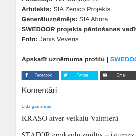
Arhitekts:
SIA Zenico Projekts
Ģenerāluzņēmējs:
SIA Abora
SWEDOOR projekta pārdošanas vadīt
Foto:
Jānis Vēveris
Apskatīt uzņēmuma profilu |
SWEDO
Facebook
Twitter
Email
Komentāri
Līdzīgas ziņas
KRASO atver veikalu Valmierā
STAFOR epoksīdu smiltis – izturīgs