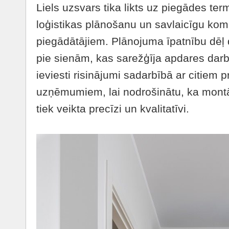
Liels uzsvars tika likts uz piegādes te
loģistikas plānošanu un savlaicīgu kom
piegādātājiem. Plānojuma īpatnību dēļ d
pie sienām, kas sarežģīja apdares darbu
ieviesti risinājumi sadarbībā ar citiem p
uzņēmumiem, lai nodrošinātu, ka mont
tiek veikta precīzi un kvalitatīvi.