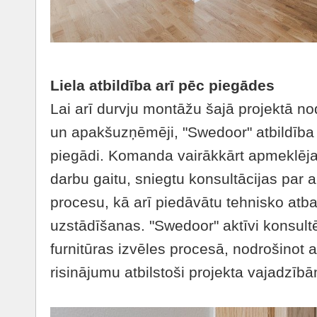
Liela atbildība arī pēc piegādes
Lai arī durvju montāžu šajā projektā n
un apakšuzņēmēji, "Swedoor" atbildība
piegādi. Komanda vairākkārt apmeklēja 
darbu gaitu, sniegtu konsultācijas par 
procesu, kā arī piedāvātu tehnisko atba
uzstādīšanas. "Swedoor" aktīvi konsultē
furnitūras izvēles procesā, nodrošinot 
risinājumu atbilstoši projekta vajadzīb