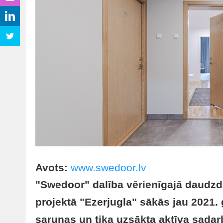
Avots:
www.swedoor.lv
"Swedoor" dalība vērienīgajā daudz
projektā "Ezerjugla" sākās jau 2021. 
sarunas un tika uzsākta aktīva sadar