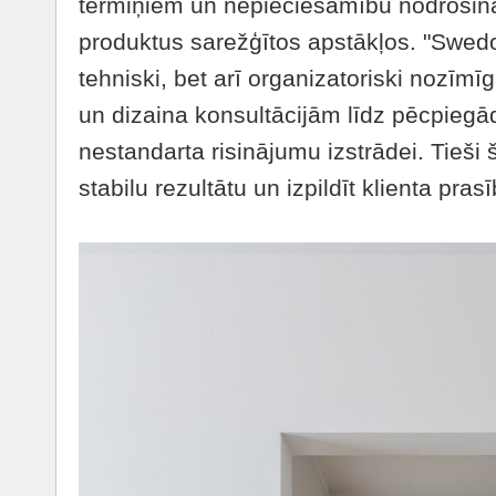
termiņiem un nepieciešamību nodrošinā
produktus sarežģītos apstākļos. "Swedoo
tehniski, bet arī organizatoriski nozīm
un dizaina konsultācijām līdz pēcpieg
nestandarta risinājumu izstrādei. Tieši 
stabilu rezultātu un izpildīt klienta pr