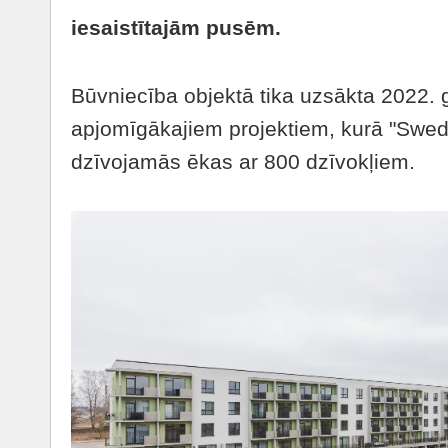
iesaistītajām pusēm.
Būvniecība objektā tika uzsākta 2022. g
apjomīgākajiem projektiem, kurā "Swedoo
dzīvojamās ēkas ar 800 dzīvokļiem.