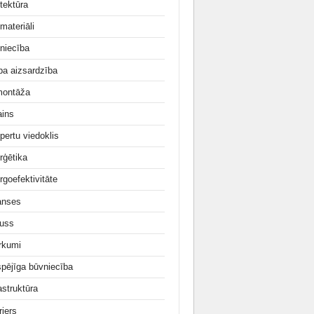
tektūra
materiāli
niecība
ba aizsardzība
ontāža
ains
pertu viedoklis
rģētika
rgoefektivitāte
anses
uss
irkumi
tspējīga būvniecība
astruktūra
rjers