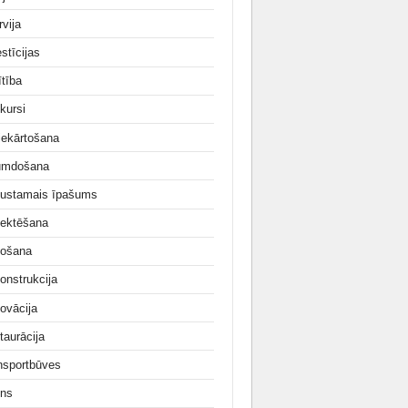
rvija
stīcijas
ītība
kursi
iekārtošana
umdošana
ustamais īpašums
jektēšana
ošana
onstrukcija
ovācija
taurācija
nsportbūves
ns