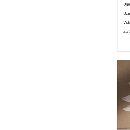
Ugu
Uz
Vid
Zaļ