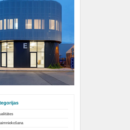
tegorijas
alitātes
aimniekošana