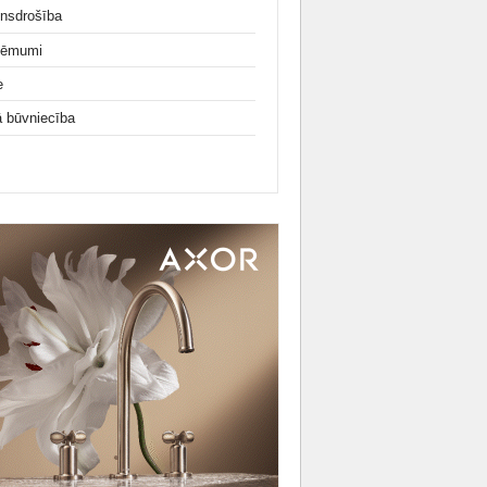
nsdrošība
ņēmumi
e
ā būvniecība