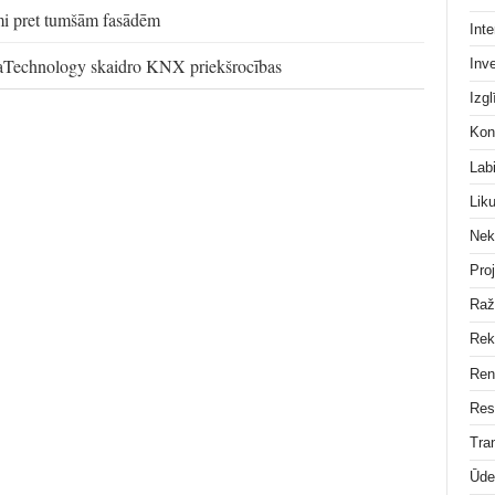
smi pret tumšām fasādēm
Inte
aTechnology skaidro KNX priekšrocības
Inve
Izgl
Kon
Lab
Lik
Nek
Pro
Raž
Rek
Ren
Res
Tra
Ūde