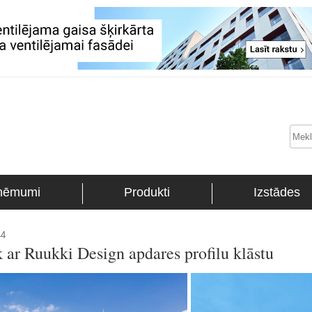
ņēmumi
Produkti
Izstādes
44
āk ar Ruukki Design apdares profilu klāstu