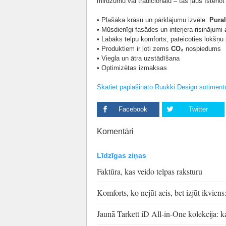
mirdzumu vai tradicionālu – tas ļaus īstenot 
• Plašāka krāsu un pārklājumu izvēle:
Pural
• Mūsdienīgi fasādes un interjera risinājumi
• Labāks telpu komforts, pateicoties lokšņu pe
• Produktiem ir ļoti zems
CO₂
nospiedums
• Viegla un ātra uzstādīšana
• Optimizētas izmaksas
Skatiet paplašināto Ruukki Design sotiment
Facebook
Twitter
Komentāri
Līdzīgas ziņas
Faktūra, kas veido telpas raksturu
Komforts, ko nejūt acis, bet izjūt ikvie
Jaunā Tarkett iD All-in-One kolekcija: ka