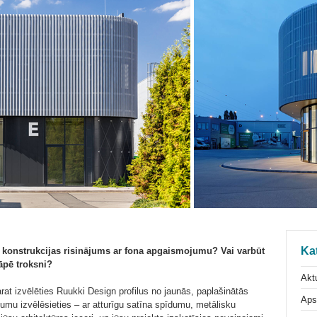
Ka
s konstrukcijas risinājums ar fona apgaismojumu? Vai varbūt
lāpē troksni?
Aktu
t izvēlēties Ruukki Design profilus no jaunās, paplašinātās
Aps
jumu izvēlēsieties – ar atturīgu satīna spīdumu, metālisku