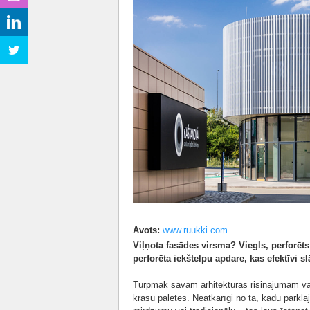
Avots:
www.ruukki.com
Viļņota fasādes virsma? Viegls, perforēt
perforēta iekštelpu apdare, kas efektīvi s
Turpmāk savam arhitektūras risinājumam vara
krāsu paletes. Neatkarīgi no tā, kādu pārklā