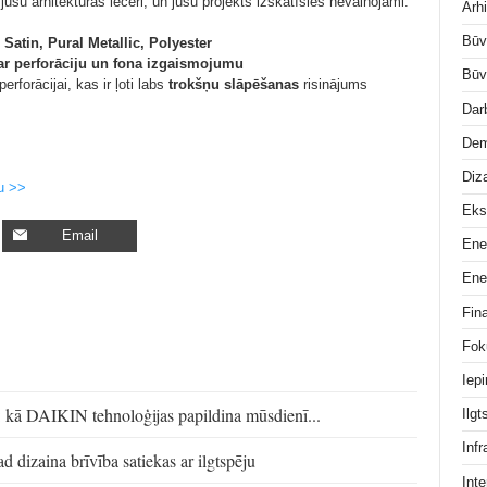
jūsu arhitektūras ieceri, un jūsu projekts izskatīsies nevainojami.
Arhi
Būv
 Satin, Pural Metallic, Polyester
ar perforāciju un fona izgaismojumu
Būv
rforācijai, kas ir ļoti labs
trokšņu slāpēšanas
risinājums
Dar
Dem
Diz
u >>
Eks
Email
Ene
Ene
Fin
Fok
Iep
ns: kā DAIKIN tehnoloģijas papildina mūsdienī...
Ilg
Infr
d dizaina brīvība satiekas ar ilgtspēju
Inte