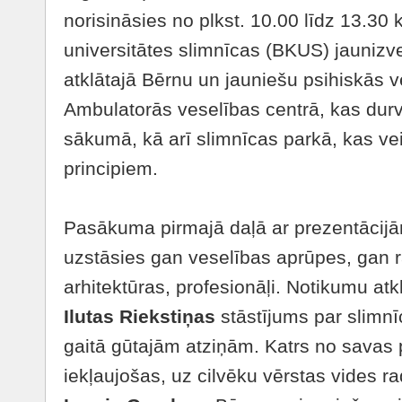
norisināsies no plkst. 10.00 līdz 13.30 
universitātes slimnīcas (BKUS) jauniz
atklātajā Bērnu un jauniešu psihiskās v
Ambulatorās veselības centrā, kas durv
sākumā, kā arī slimnīcas parkā, kas ve
principiem.
Pasākuma pirmajā daļā ar prezentācijā
uzstāsies gan veselības aprūpes, gan r
arhitektūras, profesionāļi. Notikumu a
Ilutas Riekstiņas
stāstījums par slimnī
gaitā gūtajām atziņām. Katrs no savas 
iekļaujošas, uz cilvēku vērstas vides 