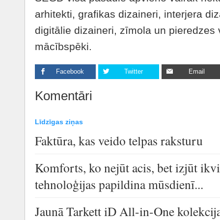
arhitekti, grafikas dizaineri, interjera diz
digitālie dizaineri, zīmola un pieredzes v
mācībspēki.
Facebook
Twitter
Email
Komentāri
Līdzīgas ziņas
Faktūra, kas veido telpas raksturu
Komforts, ko nejūt acis, bet izjūt i
tehnoloģijas papildina mūsdienī...
Jaunā Tarkett iD All-in-One kolekcija