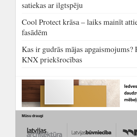
satiekas ar ilgtspēju
Cool Protect krāsa – laiks mainīt at
fasādēm
Kas ir gudrās mājas apgaismojums? 
KNX priekšrocības
Mūsu draugi