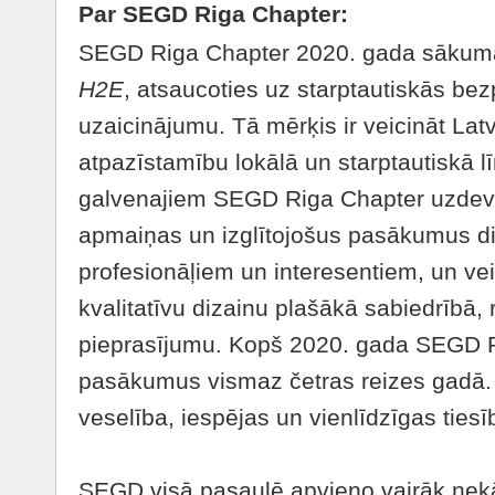
Par SEGD Riga Chapter:
SEGD Riga Chapter 2020. gada sākumā i
H2E
, atsaucoties uz starptautiskās b
uzaicinājumu. Tā mērķis ir veicināt Latv
atpazīstamību lokālā un starptautiskā l
galvenajiem SEGD Riga Chapter uzdevu
apmaiņas un izglītojošus pasākumus d
profesionāļiem un interesentiem, un vei
kvalitatīvu dizainu plašākā sabiedrībā, 
pieprasījumu. Kopš 2020. gada SEGD R
pasākumus vismaz četras reizes gadā. 
veselība, iespējas un vienlīdzīgas tiesī
SEGD visā pasaulē apvieno vairāk nekā 