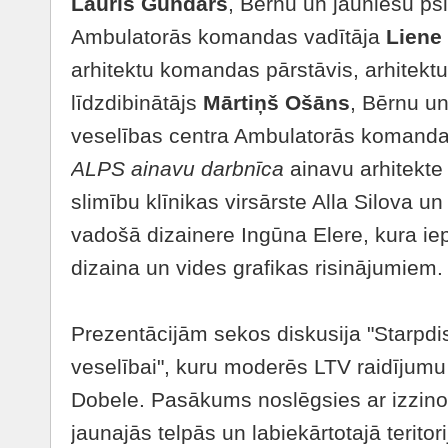
Lauris Gundars
, Bērnu un jauniešu ps
Ambulatorās komandas vadītāja
Liene 
arhitektu komandas pārstāvis, arhitektu
līdzdibinātājs
Mārtiņš Ošāns
, Bērnu un
veselības centra Ambulatorās komanda
ALPS ainavu darbnīca
ainavu arhitekte
slimību klīnikas virsārste Alla Silova un
vadošā dizainere Ingūna Elere, kura iep
dizaina un vides grafikas risinājumiem.
Prezentācijām sekos diskusija "Starpdi
veselībai", kuru moderēs LTV raidījumu v
Dobele. Pasākums noslēgsies ar izzino
jaunajās telpās un labiekārtotajā teritori