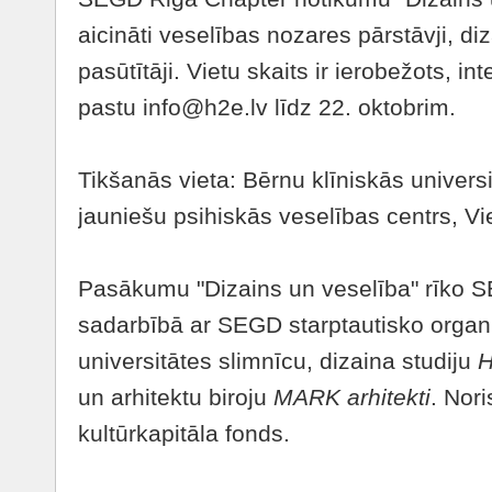
aicināti veselības nozares pārstāvji, diza
pasūtītāji. Vietu skaits ir ierobežots, int
pastu info@h2e.lv līdz 22. oktobrim.
Tikšanās vieta: Bērnu klīniskās univers
jauniešu psihiskās veselības centrs, Vi
Pasākumu "Dizains un veselība" rīko 
sadarbībā ar SEGD starptautisko organi
universitātes slimnīcu, dizaina studiju
un arhitektu biroju
MARK arhitekti
. Nori
kultūrkapitāla fonds.