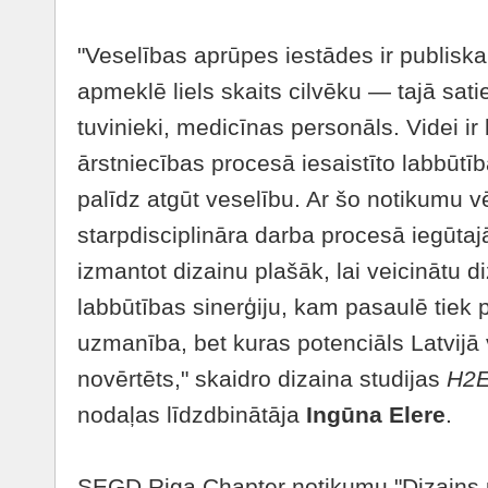
"Veselības aprūpes iestādes ir publiska
apmeklē liels skaits cilvēku — tajā sati
tuvinieki, medicīnas personāls. Videi ir
ārstniecības procesā iesaistīto labbūtīb
palīdz atgūt veselību. Ar šo notikumu v
starpdisciplināra darba procesā iegūtaj
izmantot dizainu plašāk, lai veicinātu d
labbūtības sinerģiju, kam pasaulē tiek p
uzmanība, bet kuras potenciāls Latvijā 
novērtēts," skaidro dizaina studijas
H2
nodaļas līdzdbinātāja
Ingūna Elere
.
SEGD Riga Chapter notikumu "Dizains u