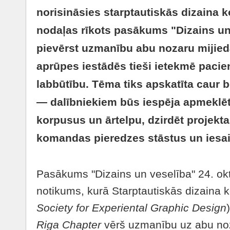
norisināsies starptautiskās dizaina
nodaļas rīkots pasākums "Dizains un 
pievērst uzmanību abu nozaru mijieda
aprūpes iestādēs tieši ietekmē pacie
labbūtību. Tēma tiks apskatīta caur 
— dalībniekiem būs iespēja apmeklēt
korpusus un ārtelpu, dzirdēt projekta
komandas pieredzes stāstus un iesais
Pasākums "Dizains un veselība" 24. okto
notikums, kurā Starptautiskās dizaina
Society for Experiental Graphic Design
Riga Chapter
vērš uzmanību uz abu noz