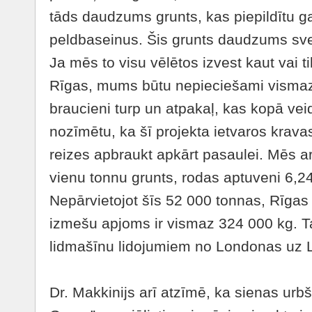
tāds daudzums grunts, kas piepildītu g
peldbaseinus. Šis grunts daudzums sve
Ja mēs to visu vēlētos izvest kaut vai 
Rīgas, mums būtu nepieciešami visma
braucieni turp un atpakaļ, kas kopā ve
nozīmētu, ka šī projekta ietvaros krav
reizes apbraukt apkārt pasaulei. Mēs ar
vienu tonnu grunts, rodas aptuveni 6,
Nepārvietojot šīs 52 000 tonnas, Rīga
izmešu apjoms ir vismaz 324 000 kg. Ta
lidmašīnu lidojumiem no Londonas uz 
Dr. Makkinijs arī atzīmē, ka sienas ur