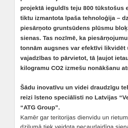
projektā ieguldīs teju 800 tūkstošus ei
tiktu izmantota īpaša tehnoloģija – dz
piesārņoto gruntsūdens plūsmu bloķē
sienas. Tas nozīmē, ka piesārņojumu
tonnām augsnes var efektīvi likvidēt 
vajadzības to pārvietot, tā ļaujot iet
kilogramu CO2 izmešu nonākšanu at
Šādu inovatīvu un videi draudzīgu te
reizi īsteno speciālisti no Latvijas “
“ATG Group”.
Kamēr gar teritorijas dienvidu un riet
dziļumā tiek veidota necaurlaidīga sie