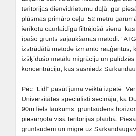
teritorijas dienvidrietumu daļā, gar pi
plūsmas primāro ceļu, 52 metru garumā
ierīkota caurlaidīga filtrējošā siena, k
īpašo grunts sajaukšanas metodi. “ATG
izstrādātā metode izmanto reaģentus, 
izšķīdušo metālu migrāciju un palīdzē
koncentrāciju, kas sasniedz Sarkanda
Pēc “Lidl” pasūtījuma veiktā izpētē “V
Universitātes speciālisti secināja, ka D
90m liels laukums, gruntsūdens horizon
piesārņota visā teritorijas platībā. Pies
gruntsūdenī un migrē uz Sarkandaugav