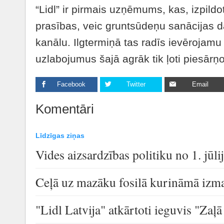
“Lidl” ir pirmais uzņēmums, kas, izpild
prasības, veic gruntsūdeņu sanācijas
kanālu. Ilgtermiņā tas radīs ievērojamu
uzlabojumus šajā agrāk tik ļoti piesārņ
Facebook
Twitter
Email
Komentāri
Līdzīgas ziņas
Vides aizsardzības politiku no 1. jū
Ceļā uz mazāku fosilā kurināmā izm
"Lidl Latvija" atkārtoti ieguvis "Zaļ