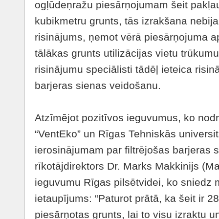
ogļūdeņražu piesārņojumam šeit pakļau
kubikmetru grunts, tās izrakšana nebija
risinājums, ņemot vērā piesārņojuma a
tālākas grunts utilizācijas vietu trūkum
risinājumu speciālisti tādēļ ieteica risin
barjeras sienas veidošanu.
Atzīmējot pozitīvos ieguvumus, ko nodr
“VentEko” un Rīgas Tehniskās universit
ierosinājumam par filtrējošas barjeras 
rīkotājdirektors Dr. Marks Makkinijs (
ieguvumu Rīgas pilsētvidei, ko sniedz
ietaupījums: “Paturot prātā, ka šeit ir 2
piesārņotas grunts, lai to visu izraktu u