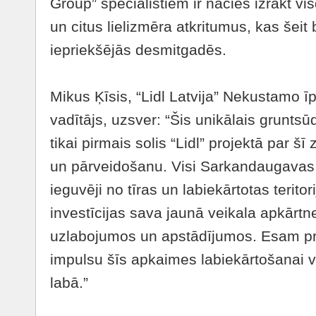
Group” speciālistiem ir nācies izrakt 
un citus lielizmēra atkritumus, kas šeit b
iepriekšējās desmitgadēs.
Mikus Ķīsis, “Lidl Latvija” Nekustamo
vadītājs, uzsver: “Šis unikālais gruntsū
tikai pirmais solis “Lidl” projektā par 
un pārveidošanu. Visi Sarkandaugavas 
ieguvēji no tīras un labiekārtotas teritor
investīcijas sava jaunā veikala apkārtne
uzlabojumos un apstādījumos. Esam prie
impulsu šīs apkaimes labiekārtošanai vi
labā.”