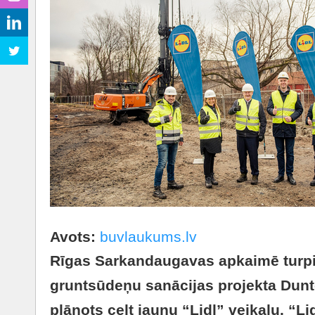
Avots:
buvlaukums.lv
Rīgas Sarkandaugavas apkaimē turpi
gruntsūdeņu sanācijas projekta Duntes
plānots celt jaunu “Lidl” veikalu. “Li