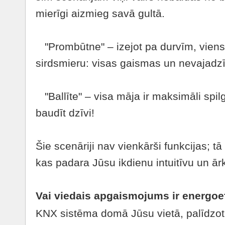
mierīgi aizmieg savā gultā.
"Prombūtne" – izejot pa durvīm, viens 
sirdsmieru: visas gaismas un nevajadzīg
"Ballīte" – visa māja ir maksimāli spilgt
baudīt dzīvi!
Šie scenāriji nav vienkārši funkcijas; tā 
kas padara Jūsu ikdienu intuitīvu un ārkā
Vai viedais apgaismojums ir energoe
KNX sistēma domā Jūsu vietā, palīdzot 