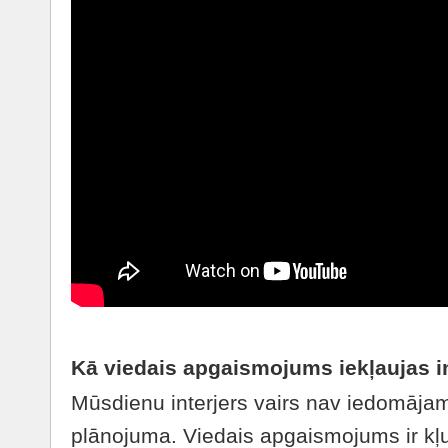
Kā viedais apgaismojums iekļaujas i
Mūsdienu interjers vairs nav iedomāj
plānojuma. Viedais apgaismojums ir kļu