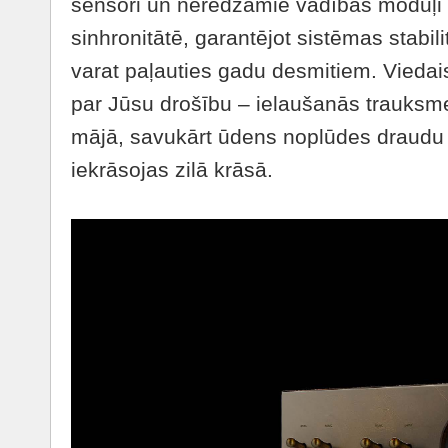
sensori un neredzamie vadības moduļi
sinhronitātē, garantējot sistēmas stabili
varat paļauties gadu desmitiem. Vieda
par Jūsu drošību – ielaušanās trauksme
mājā, savukārt ūdens noplūdes draudu g
iekrāsojas zilā krāsā.