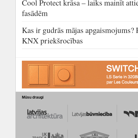
Cool Protect krāsa – laiks mainīt at
fasādēm
Kas ir gudrās mājas apgaismojums? 
KNX priekšrocības
Mūsu draugi