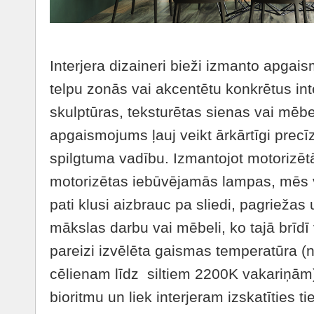
Interjera dizaineri bieži izmanto apgais
telpu zonās vai akcentētu konkrētus in
skulptūras, teksturētas sienas vai mēb
apgaismojums ļauj veikt ārkārtīgi pre
spilgtuma vadību. Izmantojot motorizēt
motorizētas iebūvējamās lampas, mēs v
pati klusi aizbrauc pa sliedi, pagriežas 
mākslas darbu vai mēbeli, ko tajā brīdī
pareizi izvēlēta gaismas temperatūra 
cēlienam līdz siltiem 2200K vakariņām)
bioritmu un liek interjeram izskatīties tie