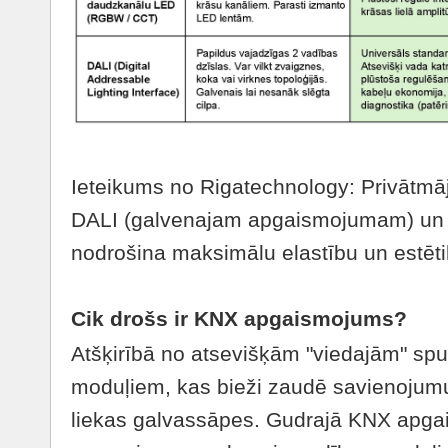
Ieteikums no Rigatechnology: Privātm
DALI (galvenajam apgaismojumam) un
nodrošina maksimālu elastību un estēti
Cik drošs ir KNX apgaismojums?
Atšķirībā no atsevišķām "viedajām" spu
moduļiem, kas bieži zaudē savienojum
liekas galvassāpes. Gudrajā KNX apgai