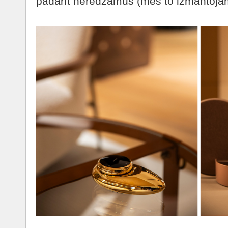
padarīt neredzamus (mēs to izmantojam