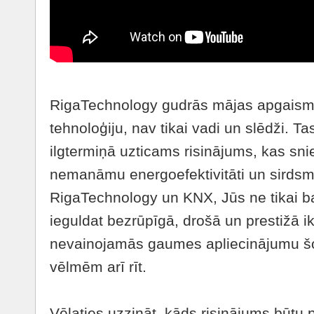
RigaTechnology gudrās mājas apgaismo
tehnoloģiju, nav tikai vadi un slēdži. Ta
ilgtermiņā uzticams risinājums, kas sni
nemanāmu energoefektivitāti un sirdsmi
RigaTechnology un KNX, Jūs ne tikai 
ieguldat bezrūpīgā, drošā un prestižā i
nevainojamās gaumes apliecinājumu šo
vēlmēm arī rīt.
Vēlaties uzzināt, kāds risinājums būtu 