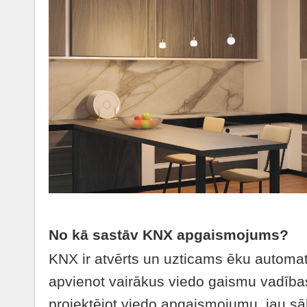
No kā sastāv KNX apgaismojums?
KNX ir atvērts un uzticams ēku automati
apvienot vairākus viedo gaismu vadības
projektējot viedo apgaismojumu, jau sāk