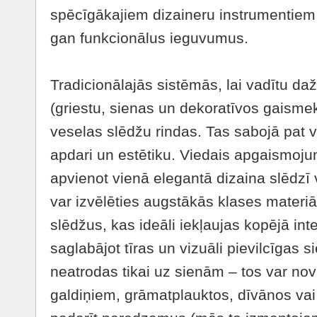
spēcīgākajiem dizaineru instrumentiem,
gan funkcionālus ieguvumus.
Tradicionālajās sistēmās, lai vadītu d
(griestu, sienas un dekoratīvos gaismekļ
veselas slēdžu rindas. Tas sabojā pat
apdari un estētiku. Viedais apgaismojum
apvienot vienā elegantā dizaina slēdzī 
var izvēlēties augstākās klases materiāl
slēdžus, kas ideāli iekļaujas kopējā int
saglabājot tīras un vizuāli pievilcīgas si
neatrodas tikai uz sienām – tos var novi
galdiņiem, grāmatplauktos, dīvānos vai 