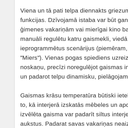
Viena un tā pati telpa diennakts griezu
funkcijas. Dzīvojamā istaba var būt ga
ģimenes vakariņām vai mierīgai kino bau
manuāli regulētu katru gaismekli, vied
ieprogrammētus scenārijus (piemēram, "V
"Miers"). Vienas pogas spiediens uzreiz
noskaņu, precīzi noregulējot gaismas i
un padarot telpu dinamisku, pielāgojamu
Gaismas krāsu temperatūra būtiski iet
to, kā interjerā izskatās mēbeles un ap
izvēlēta gaisma var padarīt siltus inter
aukstus. Padarat savas vakariņas neai