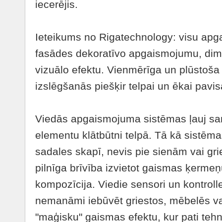
iecerējis.
Ieteikums no Rigatechnology: visu apg
fasādes dekoratīvo apgaismojumu, dim
vizuālo efektu. Vienmērīga un plūstoš
izslēgšanās piešķir telpai un ēkai pavis
Viedās apgaismojuma sistēmas ļauj sa
elementu klātbūtni telpā. Tā kā sistēma
sadales skapī, nevis pie sienām vai gri
pilnīga brīvība izvietot gaismas ķermeņu
kompozīcija. Viedie sensori un kontroller
nemanāmi iebūvēt griestos, mēbelēs va
"maģisku" gaismas efektu, kur pati tehno