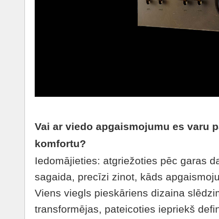
Vai ar viedo apgaismojumu es varu p
komfortu?
Iedomājieties: atgriežoties pēc garas 
sagaida, precīzi zinot, kāds apgaismo
Viens viegls pieskāriens dizaina slēdzi
transformējas, pateicoties iepriekš defi