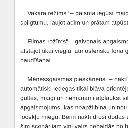
"Vakara režīms" – gaisma iegūst maigu
spilgtumu, ļaujot acīm un prātam atpūst
"Filmas režīms" – galvenais apgaism
atstājot tikai vieglu, atmosfērisku fona 
baudīšanai.
"Mēnessgaismas pieskāriens" – naktī p
automātiski iedegas tikai blāva orientē
gultas, maigi un nemanāmi atplaukst silt
apgaismojums, kas neapžilbina un net
locekļu miegu. Bērni naktī droši dodas 
šim scenārijam viņi vairs nebaidās no 