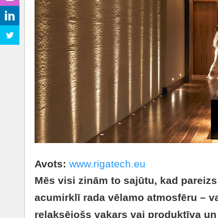
Avots:
www.rigatech.eu
Mēs visi zinām to sajūtu, kad parei
acumirklī rada vēlamo atmosfēru – va
relaksējošs vakars vai produktīva un