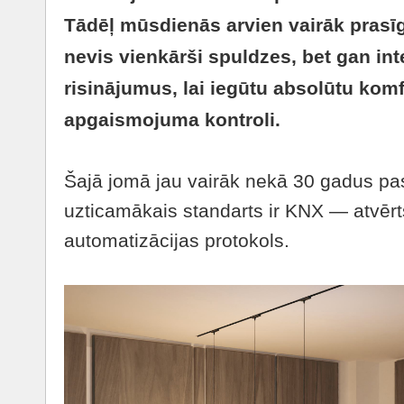
Tādēļ mūsdienās arvien vairāk prasī
nevis vienkārši spuldzes, bet gan in
risinājumus, lai iegūtu absolūtu ko
apgaismojuma kontroli.
Šajā jomā jau vairāk nekā 30 gadus pas
uzticamākais standarts ir KNX — atvērt
automatizācijas protokols.