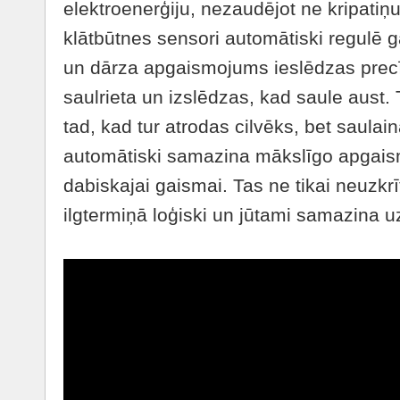
elektroenerģiju, nezaudējot ne kripati
klātbūtnes sensori automātiski regulē g
un dārza apgaismojums ieslēdzas prec
saulrieta un izslēdzas, kad saule aust.
tad, kad tur atrodas cilvēks, bet saulai
automātiski samazina mākslīgo apgais
dabiskajai gaismai. Tas ne tikai neuzkrī
ilgtermiņā loģiski un jūtami samazina 