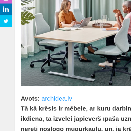
Avots:
archidea.lv
Tā kā krēsls ir mēbele, ar kuru darbi
ikdienā, tā izvēlei jāpievērš īpaša 
nereti noslogo mugurkaulu, un, ja k