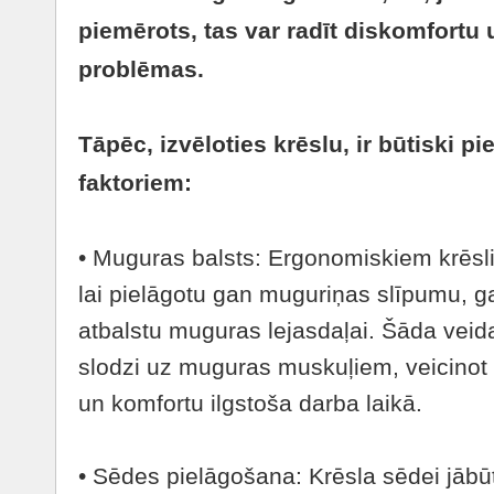
piemērots, tas var radīt diskomfortu
problēmas.
Tāpēc, izvēloties krēslu, ir būtiski 
faktoriem:
• Muguras balsts: Ergonomiskiem krēsli
lai pielāgotu gan muguriņas slīpumu, 
atbalstu muguras lejasdaļai. Šāda veid
slodzi uz muguras muskuļiem, veicinot
un komfortu ilgstoša darba laikā.
• Sēdes pielāgošana: Krēsla sēdei jābūt 