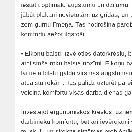
iestatīt optimālu augstumu un dziļumu. 
jābūt plakani novietotām uz grīdas, un
zem gurnu līmeņa. Tas nodrošina parei
komfortu sēžot ilgstoši.
• Elkoņu balsti: Izvēloties datorkrēslu, b
atbilstoša roku balsta nozīmi. Elkoņu ba
lai tie atbilstu galda virsmas augstuma
atbalstu rokām. Tas palīdz uzturēt par
veicina komfortu visas darba dienas g
Investējot ergonomiskos krēslos, uzņē
darbinieku komfortu, bet arī ievērojami
muskuļu un skeleta sistēmas problēmām