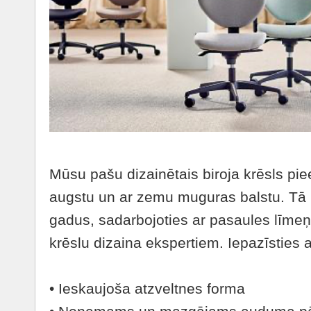
Mūsu pašu dizainētais biroja krēsls pie
augstu un ar zemu muguras balstu. Tā i
gadus, sadarbojoties ar pasaules līme
krēslu dizaina ekspertiem. Iepazīstie
• Ieskaujoša atzveltnes forma