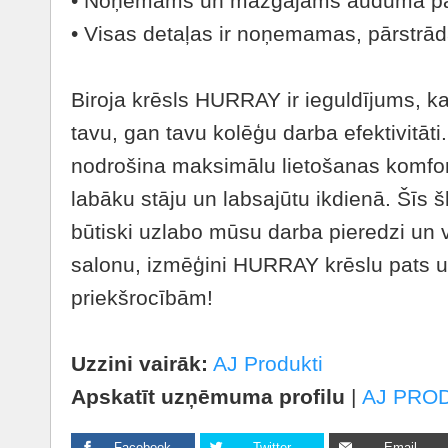
• Noņemams un mazgājams auduma pā
• Visas detaļas ir noņemamas, pārstrā
Biroja krēsls HURRAY ir ieguldījums, k
tavu, gan tavu kolēģu darba efektivitāt
nodrošina maksimālu lietošanas komfort
labāku stāju un labsajūtu ikdienā. Šīs 
būtiski uzlabo mūsu darba pieredzi un 
salonu, izmēģini HURRAY krēslu pats un
priekšrocībām!
Uzzini vairāk:
AJ Produkti
Apskatīt uzņēmuma profilu
|
AJ PRO
Facebook
Twitter
Email