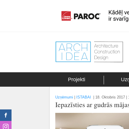
Projekti
Uz
Uzņēmumi
|
ISTABAI
|
18. Oktobris 2017 | 
Iepazīsties ar gudrās māj