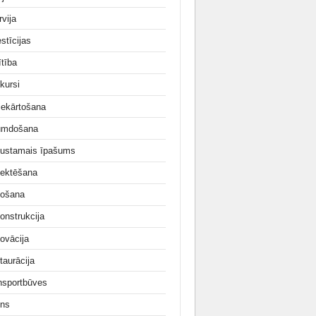
rvija
stīcijas
ītība
kursi
iekārtošana
umdošana
ustamais īpašums
jektēšana
ošana
onstrukcija
ovācija
taurācija
nsportbūves
ns