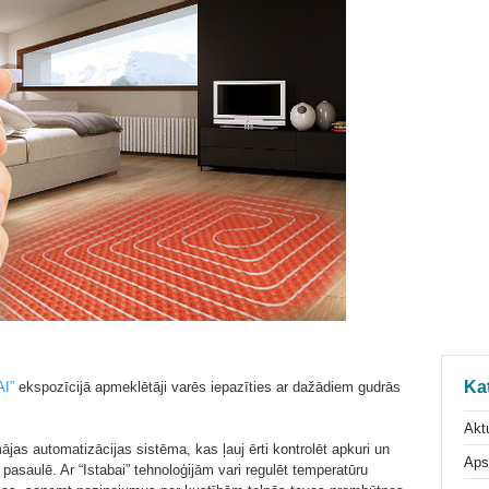
Ka
I”
ekspozīcijā apmeklētāji varēs iepazīties ar dažādiem gudrās
Aktu
ājas automatizācijas sistēma, kas ļauj ērti kontrolēt apkuri un
Aps
 pasaulē. Ar “Istabai” tehnoloģijām vari regulēt temperatūru