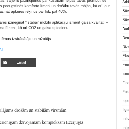
ismas, saņemt paziņojumus par kustībām telpās tavas prombūtnes
Arhi
ces paaugstinās komforta līmeni un drošību tavās mājās, kā arī ļaus
Būv
mazināt apkures rēķinus par līdz pat 40%.
Būv
ēs izmēģināt “Istabai” mobilo aplikāciju izmērīt gaisa kvalitāti –
ma līmeni, kā arī CO2 un gaisa spiedienu.
Dar
Dem
stēmas izstrādātājs un ražotājs.
Diz
AI
Eks
Email
Ene
Ene
Fin
Fok
Iep
rklājums drošām un stabilām virsmām
Ilg
Infr
vērienīgam dzīvojamam kompleksam Ezerjugla
Inte