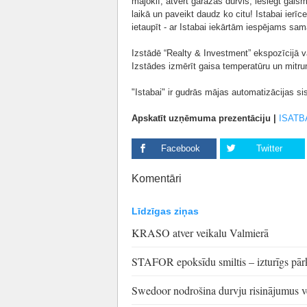
mājoklī, atvērt garāžas durvis, ieslēgt ga
laikā un paveikt daudz ko citu! Istabai ierī
ietaupīt - ar Istabai iekārtām iespējams sa
Izstādē “Realty & Investment” ekspozīcijā var
Izstādes izmērīt gaisa temperatūru un mitru
"Istabai" ir gudrās mājas automatizācijas si
Apskatīt uzņēmuma prezentāciju |
ISATB
Facebook
Twitter
Komentāri
Līdzīgas ziņas
KRASO atver veikalu Valmierā
STAFOR epoksīdu smiltis – izturīgs pā
Swedoor nodrošina durvju risinājumus 