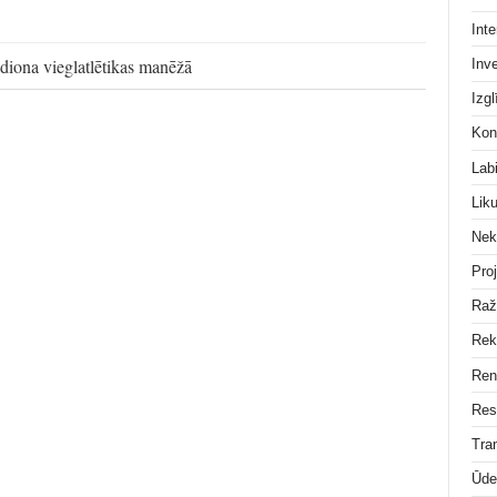
Inte
diona vieglatlētikas manēžā
Inve
Izgl
Kon
Lab
Lik
Nek
Pro
Raž
Rek
Ren
Res
Tra
Ūde