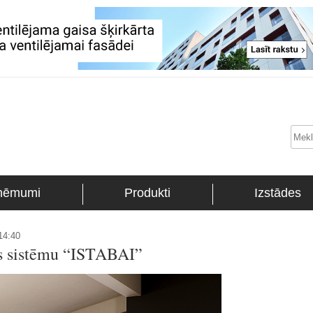
ņēmumi
Produkti
Izstādes
14:40
as sistēmu “ISTABAI”