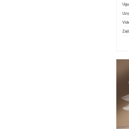
Ugu
Uz
Vid
Zaļ