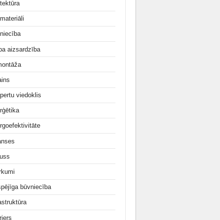
tektūra
materiāli
niecība
ba aizsardzība
ontāža
ains
pertu viedoklis
rģētika
rgoefektivitāte
anses
uss
irkumi
tspējīga būvniecība
astruktūra
rjers