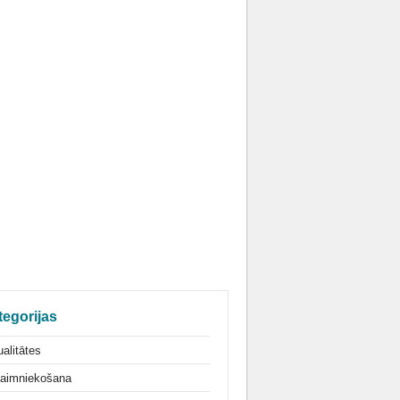
tegorijas
alitātes
aimniekošana