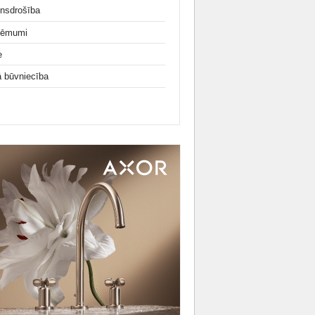
nsdrošība
ņēmumi
e
ā būvniecība