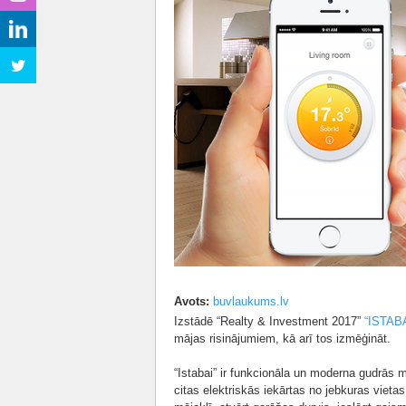
Avots:
buvlaukums.lv
Izstādē “Realty & Investment 2017”
“ISTABA
mājas risinājumiem, kā arī tos izmēģināt.
“Istabai” ir funkcionāla un moderna gudrās m
citas elektriskās iekārtas no jebkuras vietas