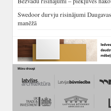
Bezvadu risinājumi – piekļuves nāko
Swedoor durvju risinājumi Daugavas 
manēžā
Mūsu draugi