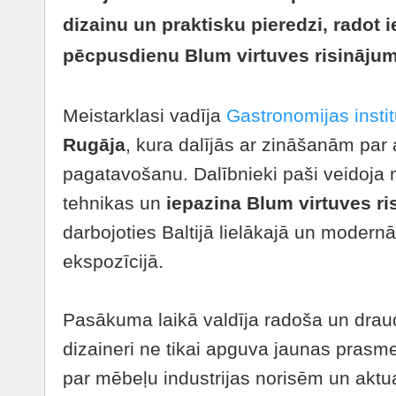
dizainu un praktisku pieredzi, radot
pēcpusdienu Blum virtuves risināju
Meistarklasi vadīja
Gastronomijas instit
Rugāja
, kura dalījās ar zināšanām par 
pagatavošanu. Dalībnieki paši veidoja
tehnikas un
iepazina Blum virtuves ri
darbojoties Baltijā lielākajā un modern
ekspozīcijā.
Pasākuma laikā valdīja radoša un drau
dizaineri ne tikai apguva jaunas prasme
par mēbeļu industrijas norisēm un aktu