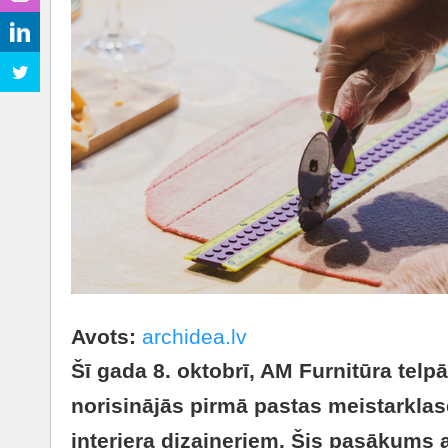
Avots:
archidea.lv
Šī gada 8. oktobrī, AM Furnitūra telp
norisinājās pirmā pastas meistarklase,
interjera dizaineriem. Šis pasākums 