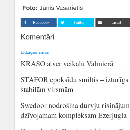
Foto:
Jānis Vasarietis
Facebook
Twitter
Email
Komentāri
Līdzīgas ziņas
KRASO atver veikalu Valmierā
STAFOR epoksīdu smiltis – izturīgs
stabilām virsmām
Swedoor nodrošina durvju risinājum
dzīvojamam kompleksam Ezerjugla