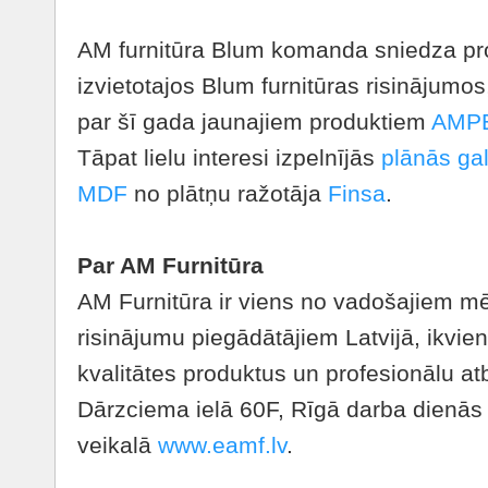
AM furnitūra Blum komanda sniedza pro
izvietotajos Blum furnitūras risinājumos
par šī gada jaunajiem produktiem
AMP
Tāpat lielu interesi izpelnījās
plānās ga
MDF
no plātņu ražotāja
Finsa
.
Par AM Furnitūra
AM Furnitūra ir viens no vadošajiem mē
risinājumu piegādātājiem Latvijā, ikvi
kvalitātes produktus un profesionālu atb
Dārzciema ielā 60F, Rīgā darba dienās 
veikalā
www.eamf.lv
.