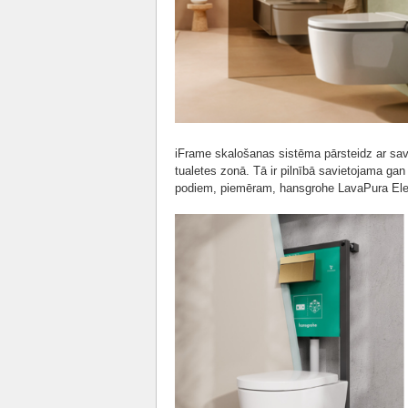
iFrame skalošanas sistēma pārsteidz ar sav
tualetes zonā. Tā ir pilnībā savietojama ga
podiem, piemēram, hansgrohe LavaPura El