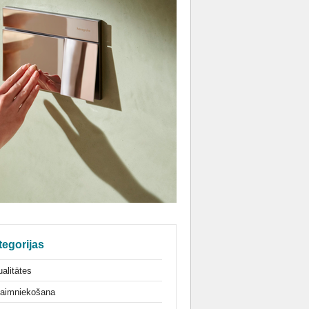
tegorijas
alitātes
aimniekošana