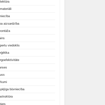
tektūra
materiāli
niecība
ba aizsardzība
ontāža
ains
pertu viedoklis
rģētika
rgoefektivitāte
anses
uss
irkumi
tspējīga būvniecība
astruktūra
rjers