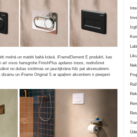
Inte
Inve
Izgl
Kon
Lab
Lik
ti melnā un matēti baltā krāsā. iFrameElement E produkti, kas
mi arī visos hansgrohe FinishPlus apdares toņos, nodrošinot
Nek
 sākot no dušas sistēmas un jaucējkrāna līdz pat aksesuāriem.
 dizainu un iFrame Original S ar apaļiem akcentiem ir pieejami
Pro
Raž
Rek
Ren
Res
Tra
Ūde