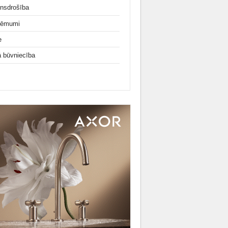
nsdrošība
ņēmumi
e
ā būvniecība