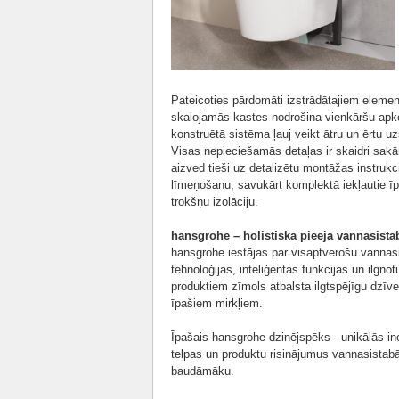
Pateicoties pārdomāti izstrādātajiem eleme
skalojamās kastes nodrošina vienkāršu apko
konstruētā sistēma ļauj veikt ātru un ērtu
Visas nepieciešamās detaļas ir skaidri sakā
aizved tieši uz detalizētu montāžas instruk
līmeņošanu, savukārt komplektā iekļautie īp
trokšņu izolāciju.
hansgrohe – holistiska pieeja vannasista
hansgrohe iestājas par visaptverošu vannasi
tehnoloģijas, inteliģentas funkcijas un ilgn
produktiem zīmols atbalsta ilgtspējīgu dzī
īpašiem mirkļiem.
Īpašais hansgrohe dzinējspēks - unikālās in
telpas un produktu risinājumus vannasistab
baudāmāku.