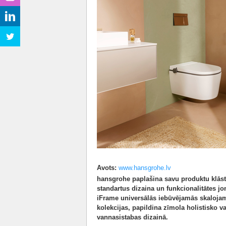
Avots:
www.hansgrohe.lv
hansgrohe paplašina savu produktu klāst
standartus dizaina un funkcionalitātes j
iFrame universālās iebūvējamās skalojam
kolekcijas, papildina zīmola holistisko 
vannasistabas dizainā.