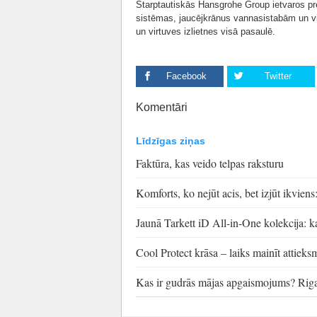
Starptautiskās Hansgrohe Group ietvaros pr
sistēmas, jaucējkrānus vannasistabām un v
un virtuves izlietnes visā pasaulē.
Facebook
Twitter
Komentāri
Līdzīgas ziņas
Faktūra, kas veido telpas raksturu
Komforts, ko nejūt acis, bet izjūt ikvie
Jaunā Tarkett iD All-in-One kolekcija: ka
Cool Protect krāsa – laiks mainīt attiek
Kas ir gudrās mājas apgaismojums? Rig