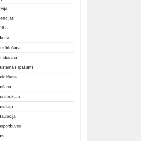
rvija
stīcijas
ītība
kursi
iekārtošana
umdošana
ustamais īpašums
jektēšana
ošana
onstrukcija
ovācija
taurācija
nsportbūves
ns