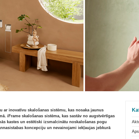
Ka
u ar inovatīvu skalošanas sistēmu, kas nosaka jaunus
omā. iFrame skalošanas sistēma, kas sastāv no augstvērtīgas
Aktu
ās kastes un estētiski izsmalcinātu noskalošanas pogu
vannasistabas koncepciju un nevainojami iekļaujas jebkurā
Aps