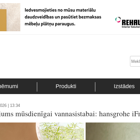
ņēmumi
Produkti
Izstādes
026 | 13:34
nājums mūsdienīgai vannasistabai: hansgrohe i