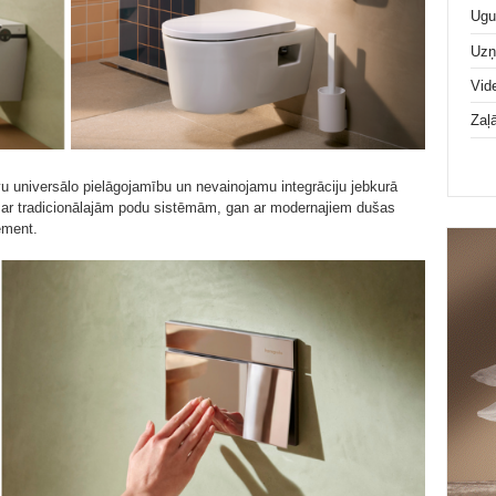
Ugu
Uz
Vid
Zaļ
u universālo pielāgojamību un nevainojamu integrāciju jebkurā
n ar tradicionālajām podu sistēmām, gan ar modernajiem dušas
ement.