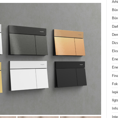
Arhi
Būv
Būv
Dar
Dem
Diz
Eks
Ene
Ene
Fin
Fok
Iep
Ilg
Infr
Inte