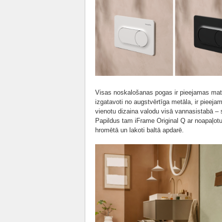
Visas noskalošanas pogas ir pieejamas matē
izgatavoti no augstvērtīga metāla, ir pieeja
vienotu dizaina valodu visā vannasistabā –
Papildus tam iFrame Original Q ar noapaļotu
hromētā un lakoti baltā apdarē.