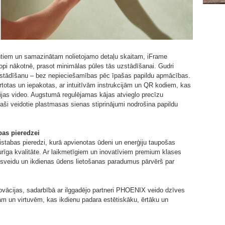
ntiem un samazinātam nolietojamo detaļu skaitam, iFrame
pi nākotnē, prasot minimālas pūles tās uzstādīšanai. Gudri
 uzstādīšanu – bez nepieciešamības pēc īpašas papildu apmācības.
rtotas un iepakotas, ar intuitīvām instrukcijām un QR kodiem, kas
cijas video. Augstumā regulējamas kājas atvieglo precīzu
aši veidotie plastmasas sienas stiprinājumi nodrošina papildu
bas pieredzei
stabas pieredzi, kurā apvienotas ūdeni un enerģiju taupošas
oturīga kvalitāte. Ar laikmetīgiem un inovatīviem premium klases
vesveidu un ikdienas ūdens lietošanas paradumus pārvērš par
ovācijas, sadarbībā ar ilggadējo partneri PHOENIX veido dzīves
ām un virtuvēm, kas ikdienu padara estētiskāku, ērtāku un