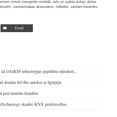
emium zīmols hansgrohe izstrādā, ražo un izplata dušas, dušas
irtuvēm, vannasistabas aksesuārus, mēbeles, sanitāro keramiku
Email
ns: kā DAIKIN tehnoloģijas papildina mūsdienī...
d dizaina brīvība satiekas ar ilgtspēju
smi pret tumšām fasādēm
aTechnology skaidro KNX priekšrocības