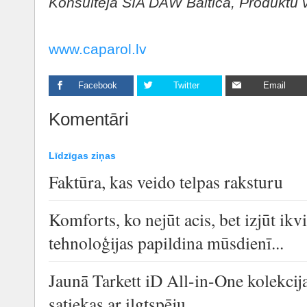
Konsultēja SIA DAW Baltica, Produktu 
www.caparol.lv
Facebook
Twitter
Email
Komentāri
Līdzīgas ziņas
Faktūra, kas veido telpas raksturu
Komforts, ko nejūt acis, bet izjūt i
tehnoloģijas papildina mūsdienī...
Jaunā Tarkett iD All-in-One kolekcija
satiekas ar ilgtspēju