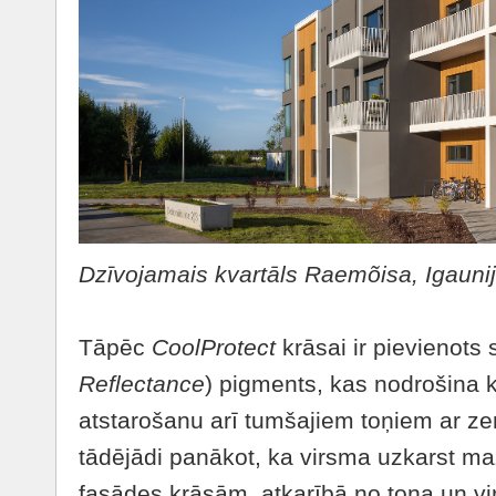
Dzīvojamais kvartāls Raemõisa, Igauni
Tāpēc
CoolProtect
krāsai ir pievienots
Reflectance
) pigments, kas nodrošina 
atstarošanu arī tumšajiem toņiem ar z
tādējādi panākot, ka virsma uzkarst maz
fasādes krāsām, atkarībā no toņa un v