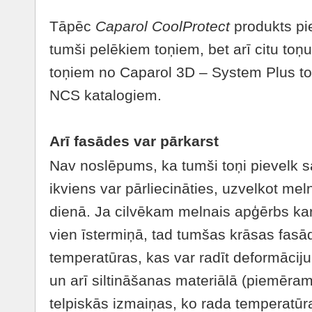
Tāpēc
Caparol CoolProtect
produkts pie
tumši pelēkiem toņiem, bet arī citu t
toņiem no Caparol 3D – System Plus to
NCS katalogiem.
Arī fasādes var pārkarst
Nav noslēpums, ka tumši toņi pievelk s
ikviens var pārliecināties, uzvelkot me
dienā. Ja cilvēkam melnais apģērbs ka
vien īstermiņā, tad tumšas krāsas fasā
temperatūras, kas var radīt deformāciju 
un arī siltināšanas materiālā (piemēram,
telpiskās izmaiņas, ko rada temperatūr