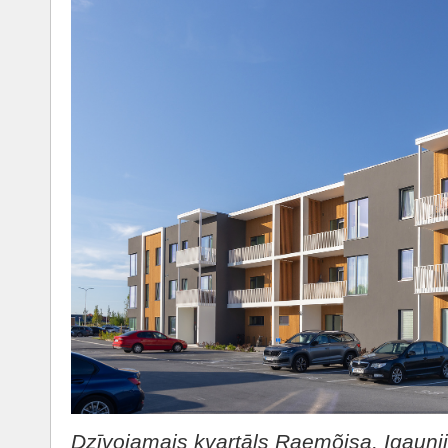
Dzīvojamais kvartāls Raemõisa, Igauni