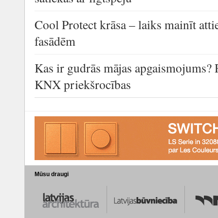
Cool Protect krāsa – laiks mainīt at
fasādēm
Kas ir gudrās mājas apgaismojums? 
KNX priekšrocības
Mūsu draugi