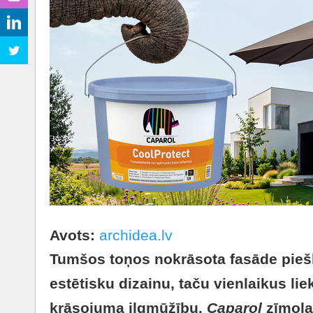
Avots:
archidea.lv
Tumšos toņos nokrāsota fasāde pieš
estētisku dizainu, taču vienlaikus li
krāsojuma ilgmūžību.
Caparol
zīmola