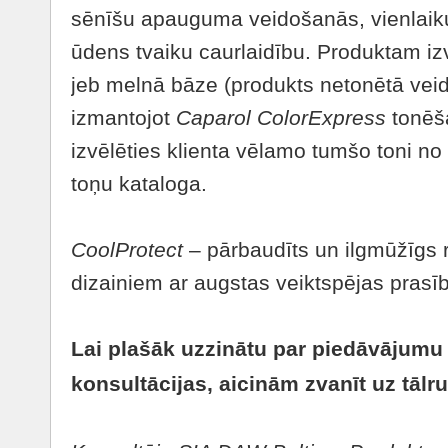
sēnīšu apauguma veidošanās, vienlaik
ūdens tvaiku caurlaidību. Produktam iz
jeb melnā bāze (produkts netonētā veidā
izmantojot
Caparol ColorExpress
tonēš
izvēlēties klienta vēlamo tumšo toni n
toņu kataloga.
CoolProtect
– pārbaudīts un ilgmūžīgs
dizainiem ar augstas veiktspējas prasī
Lai plašāk uzzinātu par piedāvājumu
konsultācijas, aicinām zvanīt uz tālr