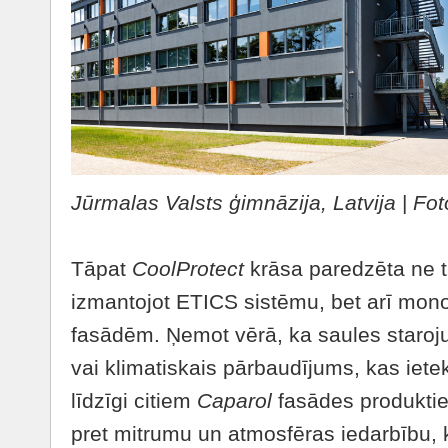
Jūrmalas Valsts ģimnāzija, Latvija
|
Fot
Tāpat
CoolProtect
krāsa paredzēta ne ti
izmantojot ETICS sistēmu, bet arī mono
fasādēm. Ņemot vērā, ka saules staroj
vai klimatiskais pārbaudījums, kas iet
līdzīgi citiem
Caparol
fasādes produkti
pret mitrumu un atmosfēras iedarbību, 