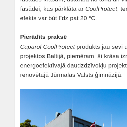
fasādei, kas pārklāta ar
CoolProtect
, t
efekts var būt līdz pat 20 °C.
Pierādīts praksē
Caparol CoolProtect
produkts jau sevi a
projektos Baltijā, piemēram, šī krāsa i
energoefektīvajā daudzdzīvokļu projek
renovētajā Jūrmalas Valsts ģimnāzijā.