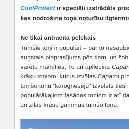
CoolProtect
ir speciāli izstrādāts p
kas nodrošina toņa noturību ilgtermi
Ne tikai antracīta pelēkais
Tumšie toņi ir populāri – par to nešaubī
augstais pieprasījums pēc tiem, un šob
varētu mainīties. To arī apliecina
Capar
krāsu toņiem, kurus izvēlas
Caparol
pro
tumšo toņu “karognesēju” izvēlēts tieši 
populārākajiem fasādes toņiem ir arī d
un zilās krāsu gammas tumšo toņu.