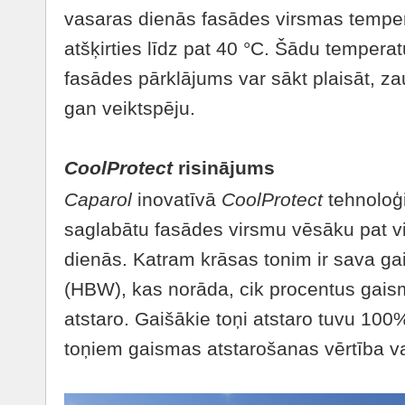
vasaras dienās fasādes virsmas temper
atšķirties līdz pat 40 °C. Šādu temperat
fasādes pārklājums var sākt plaisāt, za
gan veiktspēju.
CoolProtect
risinājums
Caparol
inovatīvā
CoolProtect
tehnoloģi
saglabātu fasādes virsmu vēsāku pat v
dienās. Katram krāsas tonim ir sava ga
(HBW), kas norāda, cik procentus gaism
atstaro. Gaišākie toņi atstaro tuvu 10
toņiem gaismas atstarošanas vērtība v