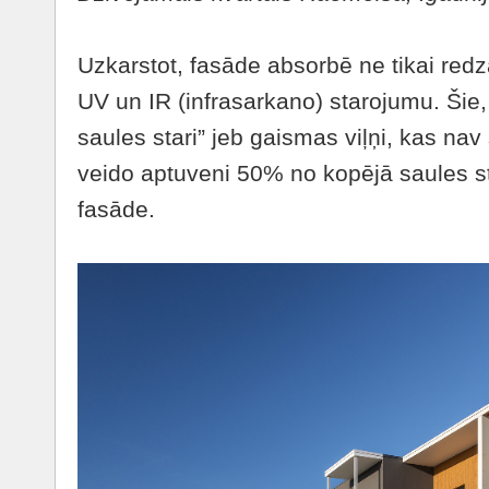
Uzkarstot, fasāde absorbē ne tikai red
UV un IR (infrasarkano) starojumu. Šie
saules stari” jeb gaismas viļņi, kas nav
veido aptuveni 50% no kopējā saules s
fasāde.