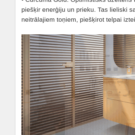
piešķir enerģiju un prieku. Tas lieliski 
neitrālajiem toņiem, piešķirot telpai iz