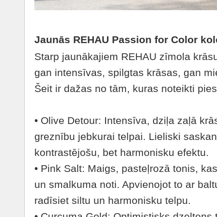
Jaunās REHAU Passion for Color kol
Starp jaunākajiem REHAU zīmola krāsu
gan intensīvas, spilgtas krāsas, gan mi
Šeit ir dažas no tām, kuras noteikti pie
• Olive Detour: Intensīva, dziļa zaļā kr
greznību jebkurai telpai. Lieliski saska
kontrastējošu, bet harmonisku efektu.
• Pink Salt: Maigs, pasteļrozā tonis, ka
un smalkuma noti. Apvienojot to ar balt
radīsiet siltu un harmonisku telpu.
• Curcuma Gold: Optimistisks dzeltens to