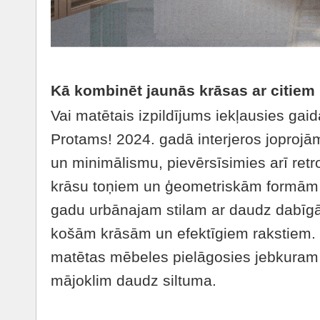
Kā kombinēt jaunās krāsas ar citiem
Vai matētais izpildījums iekļausies ga
Protams! 2024. gadā interjeros joproj
un minimālismu, pievērsīsimies arī retro 
krāsu toņiem un ģeometriskām formām n
gadu urbānajam stilam ar daudz dabīg
košām krāsām un efektīgiem rakstiem.
matētas mēbeles pielāgosies jebkuram n
mājoklim daudz siltuma.