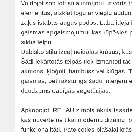
Veidojot soft loft stila interjeru, ir vērts
elementus, aizklāt logu ar vieglu audu
zaļus istabas augus podos. Laba ideja ir 
gaismas apgaismojumu, kas rūpēsies p
sildīs telpu.
Dabisko stilu izceļ neitrālas krāsas, k
Šādi iekārtotās telpās tiek izmantoti tād
akmens, ķieģeļi, bambuss vai klūgas. Te
gaismas, bet raksturīgs šādu interjeru el
daudzums dabīgās veģetācijas.
Apkopojot: REHAU zīmola akrila fasādes 
kas novērtē ne tikai modernu dizainu, be
funkcionalitāti. Pateicoties plašajai k