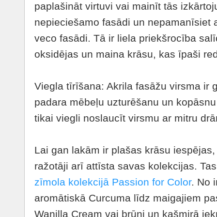
paplašināt virtuvi vai mainīt tās izkārtoj
nepieciešamo fasādi un nepamanīsiet at
veco fasādi. Tā ir liela priekšrocība sa
oksidējas un maina krāsu, kas īpaši r
Viegla tīrīšana: Akrila fasāžu virsma ir 
padara mēbeļu uzturēšanu un kopāsnu v
tikai viegli noslaucīt virsmu ar mitru drā
Lai gan lakām ir plašas krāsu iespējas, 
ražotāji arī attīsta savas kolekcijas. Ta
zīmola kolekcijā Passion for Color
. No 
aromātiskā Curcuma līdz maigajiem pa
Wanilla Cream vai brūni un kašmirā i