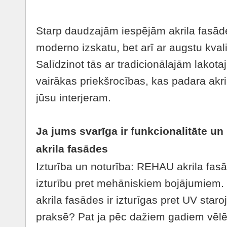
Starp daudzajām iespējām akrila fasāde
moderno izskatu, bet arī ar augstu kvalit
Salīdzinot tās ar tradicionālajām lakot
vairākas priekšrocības, kas padara akril
jūsu interjeram.
Ja jums svarīga ir funkcionalitāte un 
akrila fasādes
Izturība un noturība: REHAU akrila fas
izturību pret mehāniskiem bojājumiem. 
akrila fasādes ir izturīgas pret UV sta
praksē? Pat ja pēc dažiem gadiem vēlē