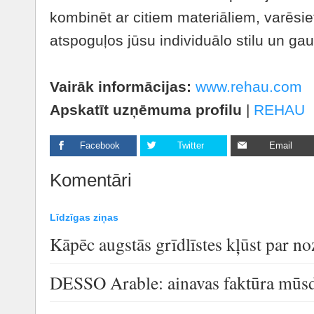
kombinēt ar citiem materiāliem, varēsiet
atspoguļos jūsu individuālo stilu un ga
Vairāk informācijas:
www.rehau.com
Apskatīt uzņēmuma profilu
|
REHAU
Facebook
Twitter
Email
Komentāri
Līdzīgas ziņas
Kāpēc augstās grīdlīstes kļūst par n
DESSO Arable: ainavas faktūra mūsdi