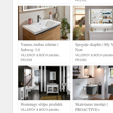
PR1531
Vannas istabas izlietne |
Spoguļu skapītis | My 
Subway 3.0
Now
VILLEROY & BOCH pārstāv...
VILLEROY & BOCH pārstāv.
PR1559
PR1565
Hommage sērijas produkti
Skalošanas taustiņš |
PROACTIVE+
VILLEROY & BOCH pārstāv...