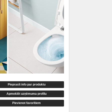
Pieprasīt info par produktu
Apmeklēt uzņēmuma profilu
Pievienot favorītiem