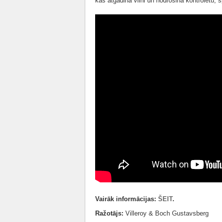
kas atgādina vilni un nodrošina kontrolētu, s
Vairāk informācijas:
ŠEIT
.
Ražotājs:
Villeroy & Boch Gustavsberg