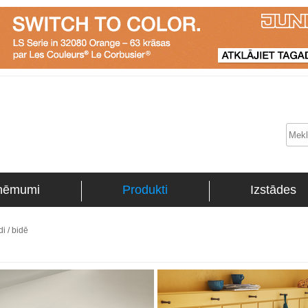
ņēmumi
Produkti
Izstādes
i / bidē