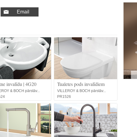
Email
etne invalīdu | 4G20
Tualetes pods invalīdiem
EROY & BOCH pārstāv...
VILLEROY & BOCH pārstāv...
524
PR1526