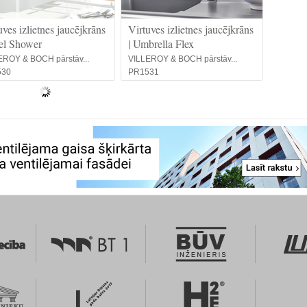
uves izlietnes jaucējkrāns
Virtuves izlietnes jaucējkrāns
eel Shower
| Umbrella Flex
EROY & BOCH pārstāv...
VILLEROY & BOCH pārstāv...
530
PR1531