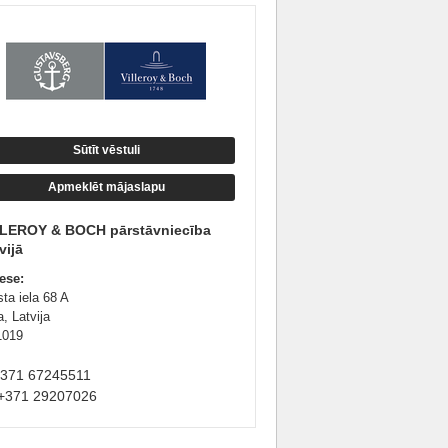
Sūtīt vēstuli
Apmeklēt mājaslapu
LLEROY & BOCH pārstāvniecība
vijā
ese:
ta iela 68 A
, Latvija
1019
+371 67245511
+371 29207026