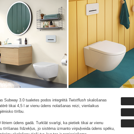
jas Subway
3.0 tualetes podos integrētā
Twistflush
skalošanas
tērē tikai 4,5 l ar vienu ūdens nolaišanas reizi, vienlaikus
iēnisko tīrību.
0 litriem ūdens gadā. Turklāt svarīgi, ka pietiek tikai ar vienu
u tīrīšanas līdzekļus, jo sistēma izmanto virpuļveida ūdens spēku,