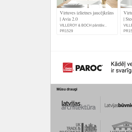
Virtuves izlietnes jaucējkrāns
Virt
| Avia 2.0
| St
VILLEROY & BOCH pārstāv...
VILL
PR1529
PR1
Mūsu draugi