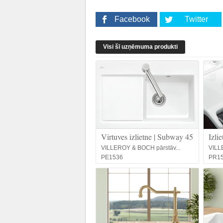
Facebook
Twitter
Visi šī uzņēmuma produkti
Virtuves izlietne | Subway 45
Izli
VILLEROY & BOCH pārstāv...
VILL
PE1536
PR1