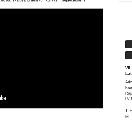
pēcīgu skalošanu tieši tur, kur tas ir nepieciešams.
VI
Lat
Adr
Kras
Rīga
LV-
T. 
M. 