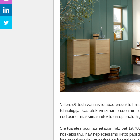
Villeroy&Boch vannas istabas produktu līni
tehnoloģija, kas efektīvi izmanto ūdeni un pa
nodrošinot maksimālu efektu un optimālu hig
Šie tualetes podi ļauj ietaupīt līdz pat 19,70
noskalošanu, nav nepieciešams lietot papild