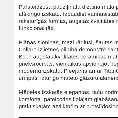
Pārsteidzošā padziļinātā dizaina mala pi
atšķirīgo izskatu. Izbaudiet vannasistabu
raksturīgās formas, augstas kvalitātes 
funkcionalitāti.
Plānas sieniņas, mazi rādiusi, šauras 
Collaro izlietnes pilnībā demonstrē san
Boch augstas kvalitātes keramikas mat
priekšrocības, vienlaikus apvienojot ne
modernu izskatu. Pieejams arī ar Titan
un īpaši izturīgo matēto glazūru akmens
Mēbeles izskatās elegantas, taču nodr
komforta, pateicoties lielajam glabāš
praktiskajām atvilktnēm ar pretslīdoši