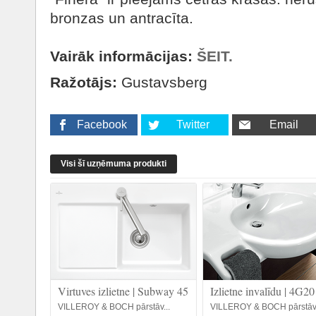
bronzas un antracīta.
Vairāk informācijas:
ŠEIT.
Ražotājs:
Gustavsberg
Facebook
Twitter
Email
Visi šī uzņēmuma produkti
Virtuves izlietne | Subway 45
Izlietne invalīdu | 4G20
VILLEROY & BOCH pārstāv...
VILLEROY & BOCH pārstāv.