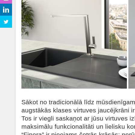
Sākot no tradicionālā līdz mūsdienīgam
augstākās klases virtuves jaucējkrāni i
Tos ir viegli saskaņot ar jūsu virtuves iz
maksimālu funkcionalitāti un lielisku k
“Finera” ir pieejams četrās krāsās: nerū