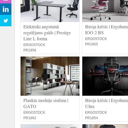
Elektriski augstumā
Biroja krēsls | Ergohu
regulējams galds | Prestige
IOO 2 BS
Line L forma
ERGOSTOCK
PR1855
ERGOSTOCK
PR1856
Plauktu moduļu sistēma |
Biroja krēsls | Ergohum
GATO
Ultra
ERGOSTOCK
ERGOSTOCK
PR1862
PR1854