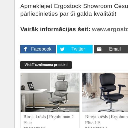
Apmeklējiet Ergostock Showroom Cēsu 
pārliecinieties par šī galda kvalitāti!
Vairāk informācijas šeit:
www.ergosto
Facebook
Twitter
Email
Visi šī uzņēmuma produkti
Biroja krēsls | Ergohuman 2
Biroja krēsls | Ergohum
Elite
Elite LE