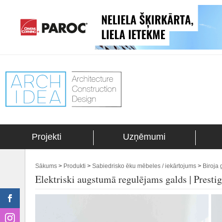
Projekti
Uzņēmumi
Sākums
>
Produkti
>
Sabiedrisko ēku mēbeles / iekārtojums
>
Biroja 
Elektriski augstumā regulējams galds | Presti