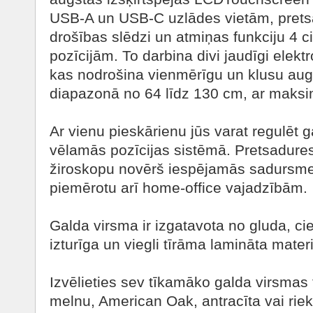
USB-A un USB-C uzlādes vietām, pret
drošības slēdzi un atmiņas funkciju 4 c
pozīcijām. To darbina divi jaudīgi elekt
kas nodrošina vienmērīgu un klusu au
diapazonā no 64 līdz 130 cm, ar maksi
Ar vienu pieskārienu jūs varat regulēt
vēlamās pozīcijas sistēmā. Pretsadur
žiroskopu novērš iespējamās sadursmes
piemērotu arī home-office vajadzībām.
Galda virsma ir izgatavota no gluda, ci
izturīga un viegli tīrāma lamināta mat
Izvēlieties sev tīkamāko galda virsmas 
melnu, American Oak, antracīta vai rie