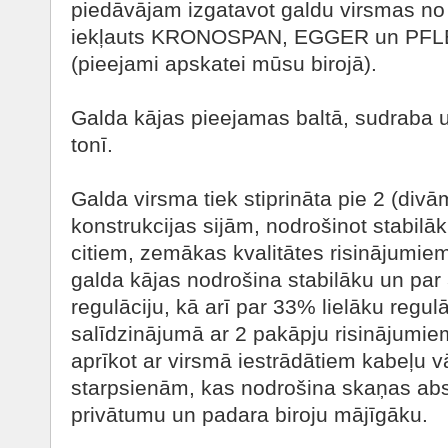
piedāvājam izgatavot galdu virsmas no 
iekļauts KRONOSPAN, EGGER un PFL
(pieejami apskatei mūsu birojā).
Galda kājas pieejamas baltā, sudraba 
tonī.
Galda virsma tiek stiprināta pie 2 (div
konstrukcijas sijām, nodrošinot stabilā
citiem, zemākas kvalitātes risinājumie
galda kājas nodrošina stabilāku un pa
regulāciju, kā arī par 33% lielāku regu
salīdzinājumā ar 2 pakāpju risinājumi
aprīkot ar virsmā iestrādātiem kabeļu v
starpsienām, kas nodrošina skaņas abs
privātumu un padara biroju mājīgāku.