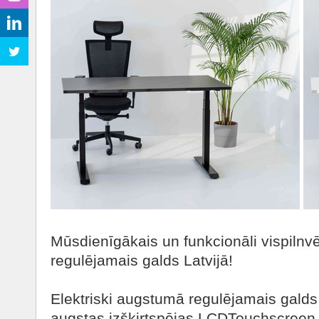
Mūsdienīgākais un funkcionāli vispilnv
regulējamais galds Latvijā!
Elektriski augstumā regulējamais galds 
augstas izšķirtspējas LCDTouchscreen v