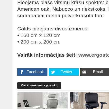
Pieejams plašs virsmu krāsu spektrs: ba
American oak, Nabucco un riekstkoks. 
sudraba vai melnā pulverkrāsotā tonī.
Galds pieejams divos izmēros:
•
160 cm x 120 cm
•
200 cm x 200 cm
Vairāk informācijas šeit:
www.ergosto
Facebook
Twitter
Email
Visi šī uzņēmuma produkti