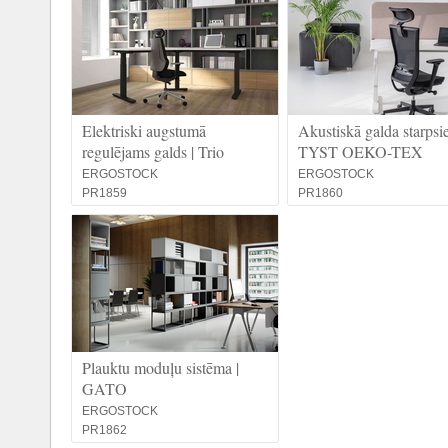
Elektriski augstumā
Akustiskā galda starpsie
regulējams galds | Trio
TYST OEKO-TEX
ERGOSTOCK
ERGOSTOCK
PR1859
PR1860
Plauktu moduļu sistēma |
GATO
ERGOSTOCK
PR1862