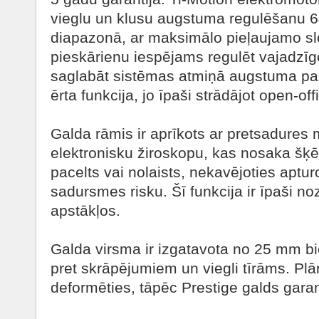
vieglu un klusu augstuma regulēšanu
diapazonā, ar maksimālo pieļaujamo sl
pieskārienu iespējams regulēt vajadzīg
saglabāt sistēmas atmiņā augstuma para
ērta funkcija, jo īpaši strādājot open-off
Galda rāmis ir aprīkots ar pretsadure
elektronisku žiroskopu, kas nosaka šķēr
pacelts vai nolaists, nekavējoties apturo
sadursmes risku. Šī funkcija ir īpaši n
apstākļos.
Galda virsma ir izgatavota no 25 mm bie
pret skrāpējumiem un viegli tīrāms. Plā
deformēties, tāpēc Prestige galds garant