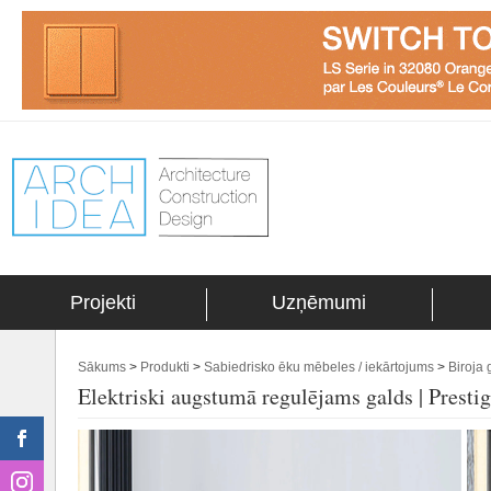
Projekti
Uzņēmumi
Sākums
>
Produkti
>
Sabiedrisko ēku mēbeles / iekārtojums
>
Biroja 
Elektriski augstumā regulējams galds | Presti