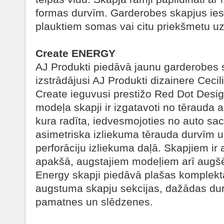
formas durvīm. Garderobes skapjus ies
plauktiem somas vai citu priekšmetu u
Create ENERGY
AJ Produkti piedāvā jaunu garderobes s
izstrādājusi AJ Produkti dizainere Cecil
Create ieguvusi prestižo Red Dot Desi
modeļa skapji ir izgatavoti no tērauda a
kura radīta, iedvesmojoties no auto sac
asimetriska izliekuma tērauda durvīm un
perforāciju izliekuma daļā. Skapjiem ir a
apakšā, augstajiem modeļiem arī augšēj
Energy skapji piedāvā plašas komplekt
augstuma skapju sekcijas, dažādas dur
pamatnes un slēdzenes.