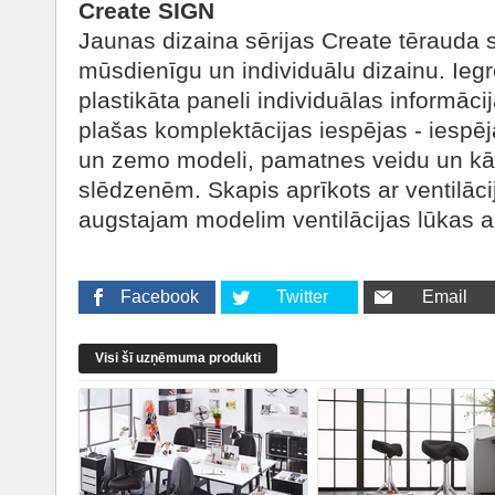
Create SIGN
Jaunas dizaina sērijas Create tērauda 
mūsdienīgu un individuālu dizainu. Ieg
plastikāta paneli individuālas informāci
plašas komplektācijas iespējas - iespēj
un zemo modeli, pamatnes veidu un k
slēdzenēm. Skapis aprīkots ar ventilāc
augstajam modelim ventilācijas lūkas a
Facebook
Twitter
Email
Visi šī uzņēmuma produkti