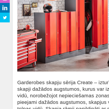
Garderobes skapju sērija Create – iztur
skapji dažādos augstumos, kurus var izv
vidū, norobežojot nepieciešamas zonas
pieejami dažādos augstumos, skapjus va
telpas vidū. Skapja rāmji papildināti a