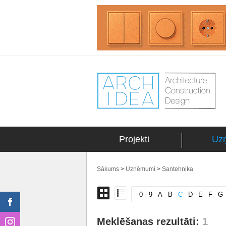
Projekti
Uz
Sākums
>
Uzņēmumi
>
Santehnika
0 - 9
A
B
C
D
E
F
G
Meklēšanas rezultāti:
1