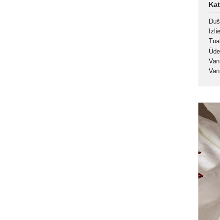
Kat
Duš
Izl
Tua
Ūde
Va
Van