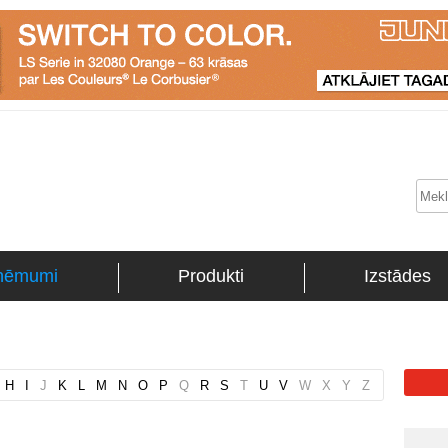
ņēmumi
Produkti
Izstādes
H
I
J
K
L
M
N
O
P
Q
R
S
T
U
V
W
X
Y
Z