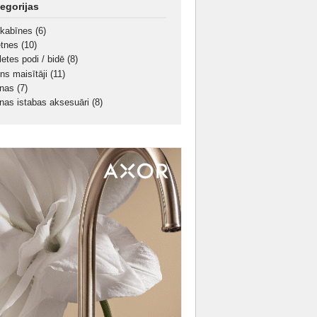
egorijas
kabīnes
(6)
ietnes
(10)
letes podi / bidē
(8)
ns maisītāji
(11)
nnas
(7)
nas istabas aksesuāri
(8)