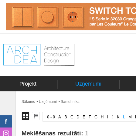
Projekti
Uzņēmumi
Sākums
>
Uzņēmumi
>
Santehnika
0 - 9
A
B
C
D
E
F
G
H
I
J
K
L
M
Meklēšanas rezultāti:
1