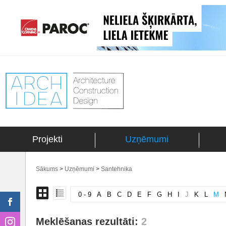
Projekti
Uzņēmumi
Sākums
>
Uzņēmumi
>
Santehnika
0 - 9
A
B
C
D
E
F
G
H
I
J
K
L
M
Meklēšanas rezultāti:
2