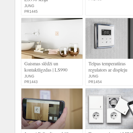
JUNG
PR1445
Gaismas slēdži un
Telpas temperatūras
kontaktligzdas | LS990
regulators ar displeju
JUNG
JUNG
PR1443
PR1454