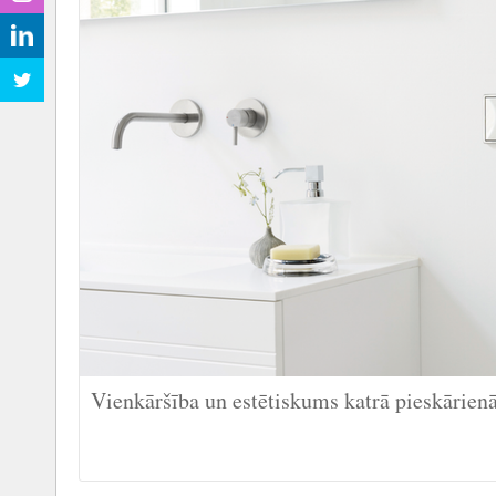
Vienkāršība un estētiskums katrā pieskāri