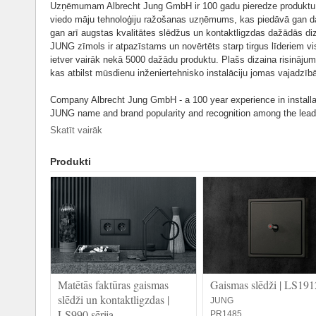
Uzņēmumam Albrecht Jung GmbH ir 100 gadu pieredze produktu 
viedo māju tehnoloģiju ražošanas uzņēmums, kas piedāvā gan da
gan arī augstas kvalitātes slēdžus un kontaktligzdas dažādās diz
JUNG zīmols ir atpazīstams un novērtēts starp tirgus līderiem v
ietver vairāk nekā 5000 dažādu produktu. Plašs dizaina risinājumu
kas atbilst mūsdienu inženiertehnisko instalāciju jomas vajadzīb
Company Albrecht Jung GmbH - a 100 year experience in installa
JUNG name and brand popularity and recognition among the leader
manufactured in two factories and Lühnen Schalksmühle, German
Skatīt vairāk
more than 5,000 different products. Wide selection of design solut
solutions which can meet all the needs of modern engineering insta
Produkti
consumers in different countries of the technical logistics cente
Lithuania.
Matētās faktūras gaismas
Gaismas slēdži | LS191
slēdži un kontaktligzdas |
JUNG
LS990 sērija
PR1485