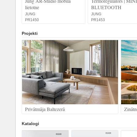
Jung AR-Studio mobilā
Termoregulators | MINI
lietotne
BLUETOOTH
JUNG
JUNG
PR1450
PR1453
Projekti
Privātmāja Baltezerā
Zinātn
Katalogi