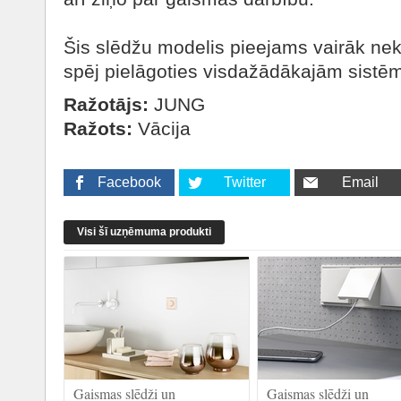
Šis slēdžu modelis pieejams vairāk ne
spēj pielāgoties visdažādākajām sist
Ražotājs:
JUNG
Ražots:
Vācija
Facebook
Twitter
Email
Visi šī uzņēmuma produkti
Gaismas slēdži un
Gaismas slēdži un