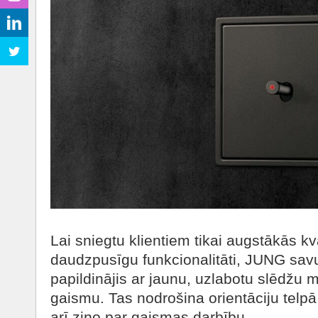
Lai sniegtu klientiem tikai augstākās kv
daudzpusīgu funkcionalitāti, JUNG savu
papildinājis ar jaunu, uzlabotu slēdžu 
gaismu. Tas nodrošina orientāciju telpā
arī ziņo par gaismas darbību.