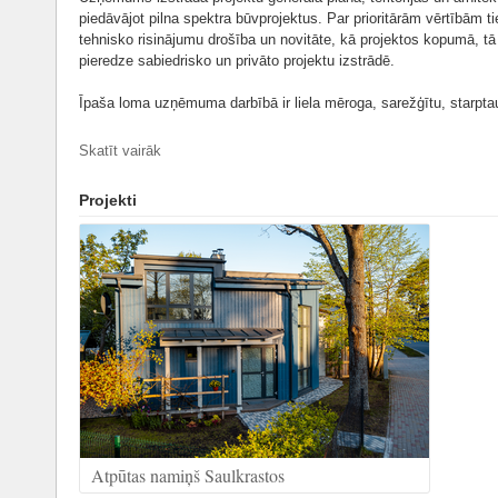
piedāvājot pilna spektra būvprojektus. Par prioritārām vērtībām tie
tehnisko risinājumu drošība un novitāte, kā projektos kopumā, tā 
pieredze sabiedrisko un privāto projektu izstrādē.
Īpaša loma uzņēmuma darbībā ir liela mēroga, sarežģītu, starpta
Nozīmīgākie būvprojekti:
Skatīt vairāk
• Latvijas Nacionālās bibliotēkas teritorijas infrastruktūras objekt
inženierkomunikācijas, transporta un gājēju kustības organizācija
Projekti
2007-2015
Rīga, Mūkusalas iela 5, kvartāls starp Uzvaras blv., Valguma, 
Pasūtītājs LR Kultūras ministrija
• Latvijas Nacionālā bibliotēka- tehniskais projekts, interjers (arh
2005-2014
Rīga, Mūkusalas iela 5
Pasūtītājs LR Kultūras ministrija
• Dzīvojamo un sabiedrisko ēku projekti un interjeri
Skat. WWW.mezulis.lv
Būvprojektu vadība:
Atpūtas namiņš Saulkrastos
• VAS “Latvijas Valsts radio un televīzijas centrs” Rīgas radio un 