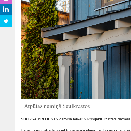
Atpūtas namiņš Saulkrastos
SIA GSA PROJEKTS
darbība ietver būvprojektu izstrādi dažāda
Uzņēmums izstrādā projektu ģenerālā plāna, teritorijas un arhitek