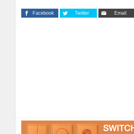
Zaķusalas krastmala 1, Rīga
2017-2020
Facebook
Twitter
Email
Pasūtītājs “Nams” SIA
• Daudzfunkcionālais komplekss “Z-Towers”,
Raņķa dambis 30, Rīga
2017-2019
Pasūtītājs “Towers Construction Management” AS
• Daudzfunkcionālais komplekss “Baku Tower”,
Haydar Aliyev avenue 109, Baku, Azerbaidžāna
2018-2020
Pasūtītājs Azvil Tikinti