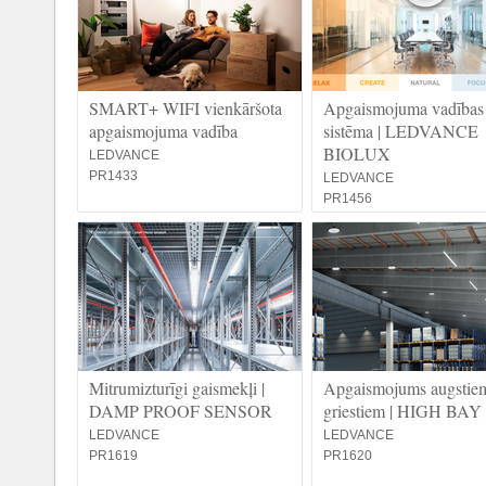
SMART+ WIFI vienkāršota
Apgaismojuma vadības
apgaismojuma vadība
sistēma | LEDVANCE
BIOLUX
LEDVANCE
PR1433
LEDVANCE
PR1456
Mitrumizturīgi gaismekļi |
Apgaismojums augstie
DAMP PROOF SENSOR
griestiem | HIGH BAY
LEDVANCE
LEDVANCE
PR1619
PR1620