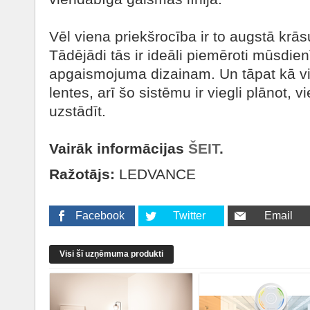
Vēl viena priekšrocība ir to augstā krā
Tādējādi tās ir ideāli piemēroti mūsdi
apgaismojuma dizainam. Un tāpat kā
lentes, arī šo sistēmu ir viegli plānot, v
uzstādīt.
Vairāk informācijas
ŠEIT
.
Ražotājs:
LEDVANCE
Facebook
Twitter
Email
Visi šī uzņēmuma produkti