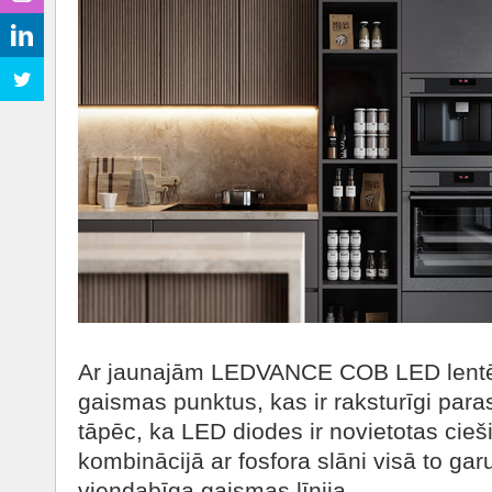
Ar jaunajām LEDVANCE COB LED lentēm
gaismas punktus, kas ir raksturīgi para
tāpēc, ka LED diodes ir novietotas cieši
kombinācijā ar fosfora slāni visā to ga
viendabīga gaismas līnija.