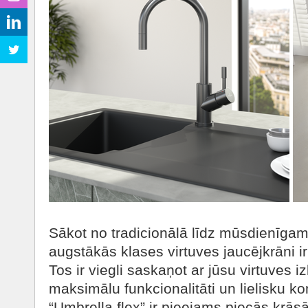
Sākot no tradicionālā līdz mūsdienīgam
augstākās klases virtuves jaucējkrāni i
Tos ir viegli saskaņot ar jūsu virtuves iz
maksimālu funkcionalitāti un lielisku k
“Umbrella flex” ir pieejams piecās krās