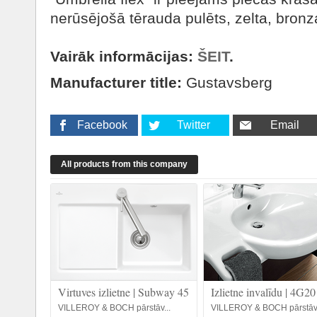
nerūsējošā tērauda pulēts, zelta, bronz
Vairāk informācijas:
ŠEIT
.
Manufacturer title:
Gustavsberg
Facebook
Twitter
Email
All products from this company
Virtuves izlietne | Subway 45
Izlietne invalīdu | 4G20
VILLEROY & BOCH pārstāv...
VILLEROY & BOCH pārstāv.