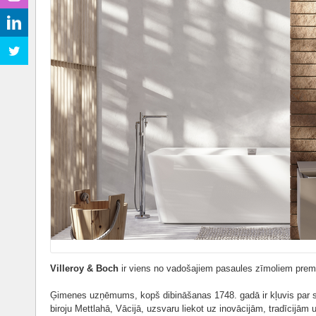
Villeroy & Boch
ir viens no vadošajiem pasaules zīmoliem pre
Ģimenes uzņēmums, kopš dibināšanas 1748. gadā ir kļuvis par st
biroju Mettlahā, Vācijā, uzsvaru liekot uz inovācijām, tradīcijām 