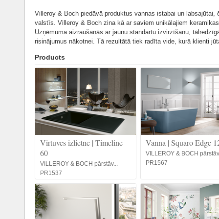
Villeroy & Boch piedāvā produktus vannas istabai un labsajūtai,
valstīs. Villeroy & Boch zina kā ar saviem unikālajiem keramikas
Uzņēmuma aizraušanās ar jaunu standartu izvirzīšanu, tālredzīgā 
risinājumus nākotnei. Tā rezultātā tiek radīta vide, kurā klienti j
Products
Virtuves izlietne | Timeline
Vanna | Squaro Edge 1
60
VILLEROY & BOCH pārstāv.
PR1567
VILLEROY & BOCH pārstāv...
PR1537