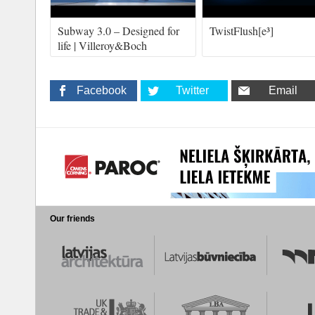
Subway 3.0 – Designed for
TwistFlush[e³]
life | Villeroy&Boch
Facebook
Twitter
Email
Our friends