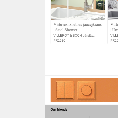
Virtuves izlietnes jaucējkrāns
Virt
| Steel Shower
| Um
VILLEROY & BOCH pārstāv...
VILL
PR1530
PR1
Our friends