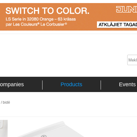
ompanies
Products
Events
 / bidē