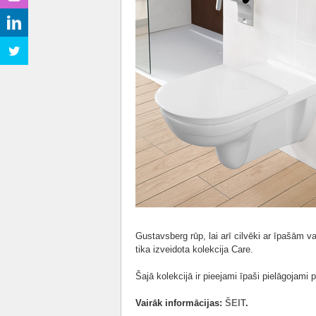
Gustavsberg rūp, lai arī cilvēki ar īpašām v
tika izveidota kolekcija Care.
Šajā kolekcijā ir pieejami īpaši pielāgojami 
Vairāk informācijas:
ŠEIT
.