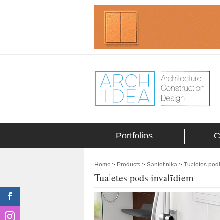
Portfolios
C
Home
>
Products
>
Santehnika
>
Tualetes podi
Tualetes pods invalīdiem