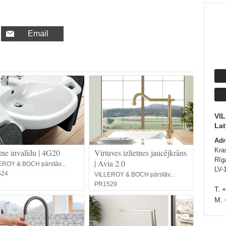
Email
VI
Lat
Adr
Kras
etne invalīdu | 4G20
Virtuves izlietnes jaucējkrāns
Rīg
| Avia 2.0
EROY & BOCH pārstāv...
LV-
524
VILLEROY & BOCH pārstāv...
PR1529
T. 
M. 