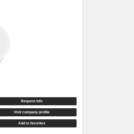
Request info
Visit company profile
Add to favorites