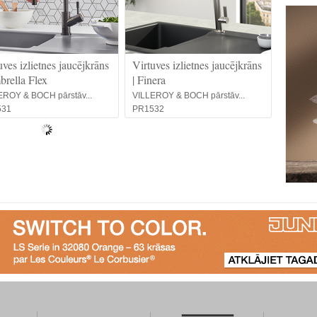
uves izlietnes jaucējkrāns
Virtuves izlietnes jaucējkrāns
brella Flex
| Finera
EROY & BOCH pārstāv...
VILLEROY & BOCH pārstāv...
531
PR1532