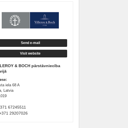
Send e-mail
Visit website
LLEROY & BOCH pārstāvniecība
vijā
ese:
ta iela 68 A
a, Latvia
1019
+371 67245511
+371 29207026