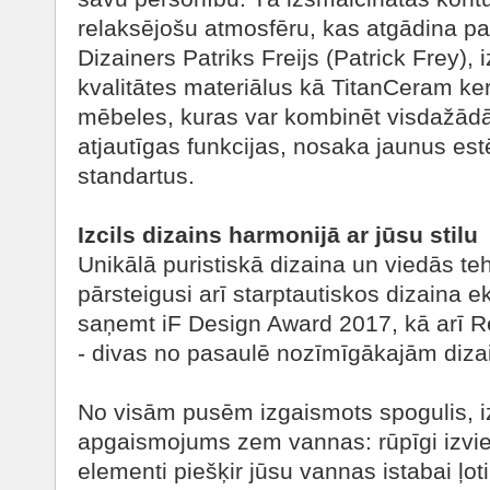
relaksējošu atmosfēru, kas atgādina par
Dizainers Patriks Freijs (Patrick Frey),
kvalitātes materiālus kā TitanCeram k
mēbeles, kuras var kombinēt visdažādā
atjautīgas funkcijas, nosaka jaunus est
standartus.
Izcils dizains harmonijā ar jūsu stilu
Unikālā puristiskā dizaina un viedās te
pārsteigusi arī starptautiskos dizaina ek
saņemt iF Design Award 2017, kā arī 
- divas no pasaulē nozīmīgākajām diza
No visām pusēm izgaismots spogulis, iz
apgaismojums zem vannas: rūpīgi izvi
elementi piešķir jūsu vannas istabai ļot