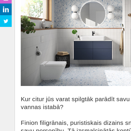
Kur citur jūs varat spilgtāk parādīt savu
vannas istabā?
Finion filigrānais, puristiskais dizains 
savu personību. Tā izsmalcinātās kont