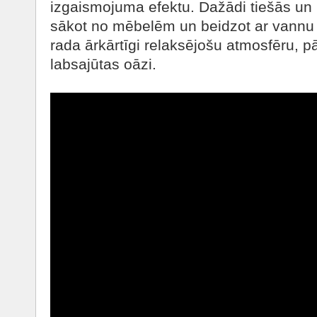
izgaismojuma efektu. Dažādi tiešās un 
sākot no mēbelēm un beidzot ar vannu 
rada ārkārtīgi relaksējošu atmosfēru, pā
labsajūtas oāzi.