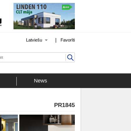
|
Latviešu
Favorīti
News
PR1845