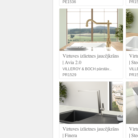
PE1536
PR1
Virtuves izlietnes jaucējkrāns
Virt
| Avia 2.0
| St
VILLEROY & BOCH pārstāv...
VILL
PR1529
PR1
Virtuves izlietnes jaucējkrāns
Virt
| Finera
| St