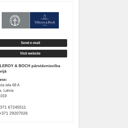
Send e-mail
Visit website
LLEROY & BOCH pārstāvniecība
vijā
ese:
ta iela 68 A
a, Latvia
1019
+371 67245511
+371 29207026