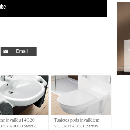
Email
etne invalīdu | 4G20
Tualetes pods invalīdiem
EROY & BOCH pārstāv...
VILLEROY & BOCH pārstāv...