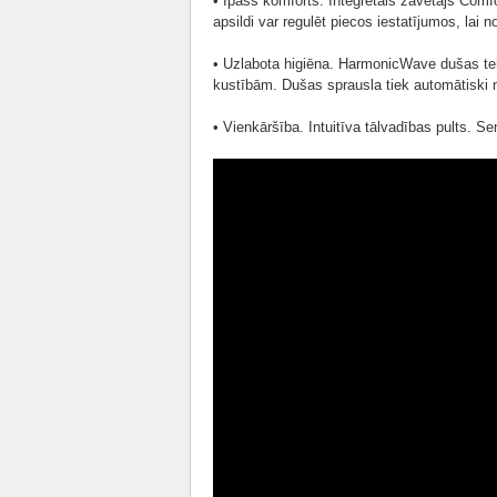
• Īpašs komforts. Integrētais žāvētājs Com
apsildi var regulēt piecos iestatījumos, lai
• Uzlabota higiēna. HarmonicWave dušas tehn
kustībām. Dušas sprausla tiek automātiski n
• Vienkāršība. Intuitīva tālvadības pults. S