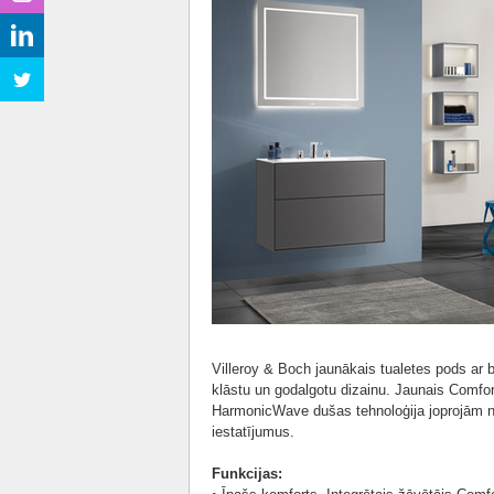
Villeroy & Boch jaunākais tualetes pods ar b
klāstu un godalgotu dizainu. Jaunais Comfor
HarmonicWave dušas tehnoloģija joprojām no
iestatījumus.
Funkcijas: