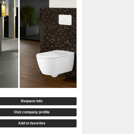
Request info
Visit company profile
Add to favorites