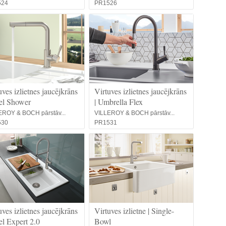
524
PR1526
uves izlietnes jaucējkrāns
Virtuves izlietnes jaucējkrāns
eel Shower
| Umbrella Flex
EROY & BOCH pārstāv...
VILLEROY & BOCH pārstāv...
530
PR1531
uves izlietnes jaucējkrāns
Virtuves izlietne | Single-
eel Expert 2.0
Bowl