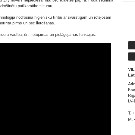
fortDry novērš nepieciešamību pēc tualetes papīra. Poda sēdriņķa
 nodrošinātu patīkamāko siltumu.
oloģija nodrošina higiēnisku tīrību ar svārstīgām un rotējošām
otīrīta pirms un pēc lietošanas.
ensora vadība, ērti lietojamas un pielāgojamas funkcijas.
VI
Lat
Adr
Kras
Rīg
LV-
T. 
M. 