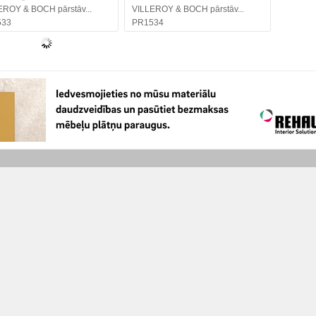
EROY & BOCH pārstāv...
VILLEROY & BOCH pārstāv...
533
PR1534
Submit a project
About us
Job 