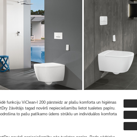
idē funkciju ViClean-I 200 pārsteidz ar plašu komforta un higiēnas
tDry žāvētājs tagad novērš nepieciešamību lietot tualetes papīru.
drošina to pašu patīkamo ūdens strūklu un individuālos komforta