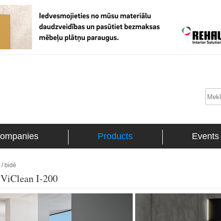
ompanies
Products
Events
 / bidē
| ViClean I-200