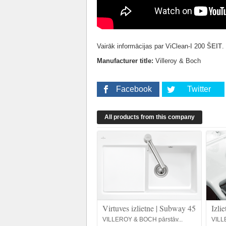
Vairāk informācijas par ViClean-I 200
ŠEIT
.
Manufacturer title:
Villeroy & Boch
Facebook
Twitter
All products from this company
Virtuves izlietne | Subway 45
Izli
VILLEROY & BOCH pārstāv...
VILL