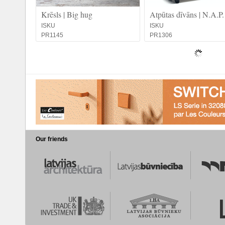
Krēsls | Big hug
Atpūtas dīvāns | N.A.P.
ISKU
ISKU
PR1145
PR1306
Our friends