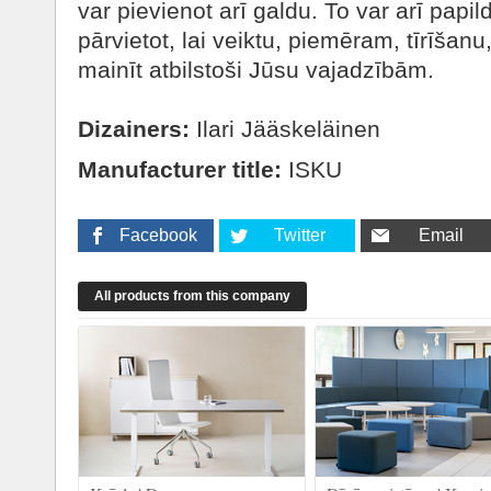
var pievienot arī galdu. To var arī papild
pārvietot, lai veiktu, piemēram, tīrīšanu
mainīt atbilstoši Jūsu vajadzībām.
Dizainers:
Ilari Jääskeläinen
Manufacturer title:
ISKU
Facebook
Twitter
Email
All products from this company