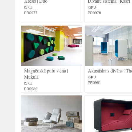
Krēsls | Duo
Dīvānu sistēma | Kaari
ISKU
ISKU
PR0977
PR0978
Magnētiskā pufu siena |
Akustiskais dīvāns | T
Mukula
ISKU
PR0981
ISKU
PR0980