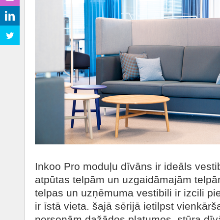
Inkoo Pro moduļu dīvāns ir ideāls vest
atpūtas telpām un uzgaidāmajām telpā
telpas un uzņēmuma vestibili ir izcili p
ir īstā vieta. šajā sērijā ietilpst vienkārš
personām dažādos platumos, stūra dīv