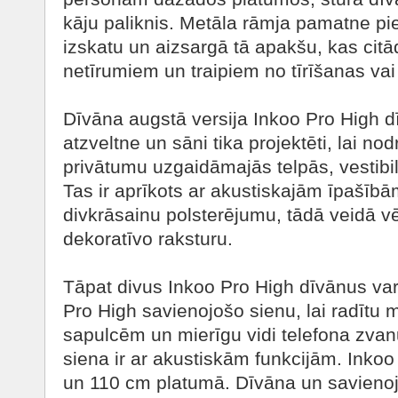
kāju paliknis. Metāla rāmja pamatne pi
izskatu un aizsargā tā apakšu, kas citā
netīrumiem un traipiem no tīrīšanas va
Dīvāna augstā versija Inkoo Pro High d
atzveltne un sāni tika projektēti, lai no
privātumu uzgaidāmajās telpās, vestibi
Tas ir aprīkots ar akustiskajām īpašībā
divkrāsainu polsterējumu, tādā veidā vē
dekoratīvo raksturu.
Tāpat divus Inkoo Pro High dīvānus var
Pro High savienojošo sienu, lai radītu 
sapulcēm un mierīgu vidi telefona zvan
siena ir ar akustiskām funkcijām. Inkoo
un 110 cm platumā. Dīvāna un savienoj