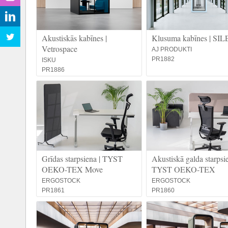
Akustiskās kabīnes |
Klusuma kabīnes | SI
Vetrospace
AJ PRODUKTI
PR1882
ISKU
PR1886
Grīdas starpsiena | TYST
Akustiskā galda starpsie
OEKO-TEX Move
TYST OEKO-TEX
ERGOSTOCK
ERGOSTOCK
PR1861
PR1860