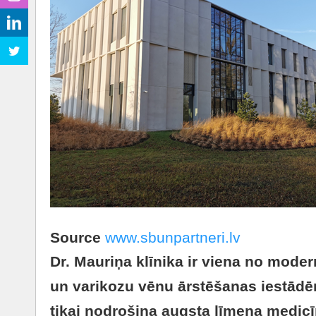
Source
www.sbunpartneri.lv
Dr. Mauriņa klīnika ir viena no mod
un varikozu vēnu ārstēšanas iestādē
tikai nodrošina augsta līmeņa medi