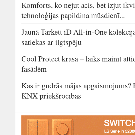
Komforts, ko nejūt acis, bet izjūt i
tehnoloģijas papildina mūsdienī...
Jaunā Tarkett iD All-in-One kolekcija
satiekas ar ilgtspēju
Cool Protect krāsa – laiks mainīt at
fasādēm
Kas ir gudrās mājas apgaismojums? 
KNX priekšrocības