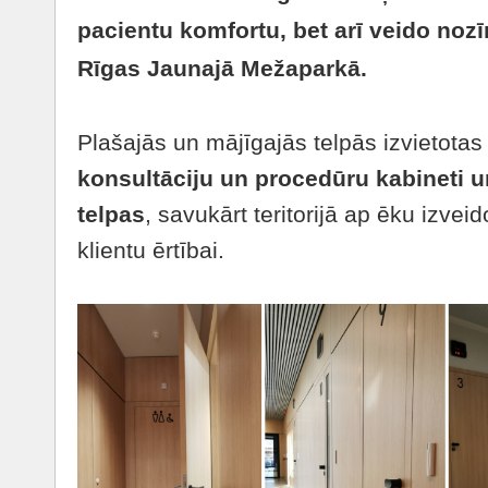
pacientu komfortu, bet arī veido noz
Rīgas Jaunajā Mežaparkā.
Plašajās un mājīgajās telpās izvietota
konsultāciju un procedūru kabineti 
telpas
, savukārt teritorijā ap ēku izveid
klientu ērtībai.