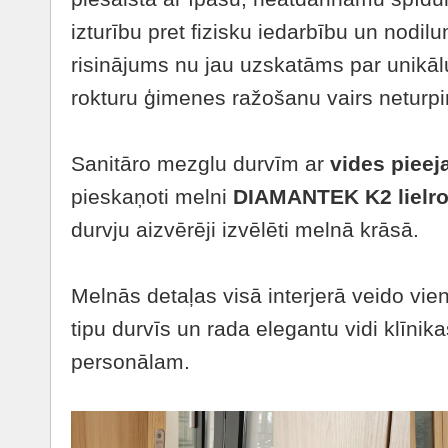
izturību pret fizisku iedarbību un nodil
risinājums nu jau uzskatāms par unikālu,
rokturu ģimenes ražošanu vairs neturpi
Sanitāro mezglu durvīm ar
vides piee
pieskaņoti melni
DIAMANTEK K2 lielrok
durvju aizvērēji izvēlēti melnā krāsā.
Melnās detaļas visā interjerā veido vie
tipu durvīs un rada elegantu vidi klīnik
personālam.