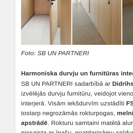
Foto: SB UN PARTNERI
Harmoniska durvju un furnitūras inte
SB UN PARTNERI sadarbībā ar
Didrihs
izvēlējās durvju furnitūru, veidojot vieno
interjerā. Visām iekšdurvīm uzstādīti
FS
tostarp negrozāmās rokturpogas,
melni
apstrādē
. Rokturu samtaini matētā alum
piesaista ar īpašu, neatdarināmu spīdu